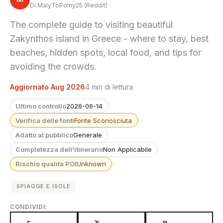
Di MalyToPolny25 (Reddit)
The complete guide to visiting beautiful
Zakynthos island in Greece - where to stay, best
beaches, hidden spots, local food, and tips for
avoiding the crowds.
Aggiornato Aug 2026
4 min di lettura
Ultimo controllo
2026-06-14
Verifica delle fonti
Fonte Sconosciuta
Adatto al pubblico
Generale
Completezza dell'itinerario
Non Applicabile
Rischio qualità POI
Unknown
SPIAGGE E ISOLE
CONDIVIDI: