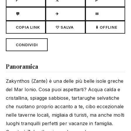
F
𝕏
𝙋
💬
✈
✉
COPIA LINK
♡ SALVA
⬇ OFFLINE
CONDIVIDI
Panoramica
Zakynthos (Zante) è una delle più belle isole greche
del Mar Ionio. Cosa puoi aspettarti? Acqua calda e
cristallina, spiagge sabbiose, tartarughe selvatiche
che nuotano proprio accanto a te, cibo eccezionale
nelle taverne locali, migliaia di turisti, ma anche molti
luoghi tranquilli perfetti per vacanze in famiglia.