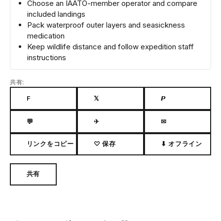
Choose an IAATO-member operator and compare
included landings
Pack waterproof outer layers and seasickness
medication
Keep wildlife distance and follow expedition staff
instructions
共有:
F
𝕏
𝙋
💬
✈
✉
リンクをコピー
♡ 保存
⬇ オフライン
共有