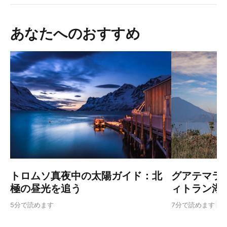
あなたへのおすすめ
トロムソ真夜中の太陽ガイド：北
グアテマラ
極の昼光を追う
ィトラン湖
Gu
5分で読めます
7分で読めます