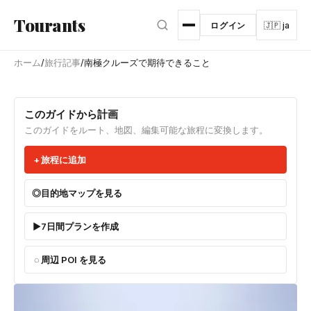
メインコンテンツへスキップ
Tourants
ログイン
🇯🇵 ja
ホーム
/
旅行記事
/
南極クルーズで期待できること
このガイドから計画
このガイドをルート、地図、編集可能な旅程に変換します。
旅程に追加
目的地マップを見る
7日間プランを作成
周辺 POI を見る