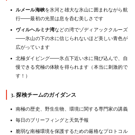
ルメール海峡
を氷河と雄大な氷山に囲まれながら航
行——最初の光景は息を呑む美しさです
ヴィルヘルミナ湾
などの湾でゾディアッククルーズ
——氷山の下の水に信じられないほど美しい青色が
広がっています
北極ダイビング——氷点下近い水に飛び込んで、自
慢できる究極の体験を得られます（本当に刺激的で
す！）
3.
探検チームのガイダンス
南極の歴史、野生生物、環境に関する専門家の講義
毎日のブリーフィングと天気予報
脆弱な南極環境を保護するための厳格なプロトコル