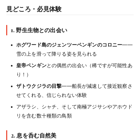
見どころ・必見体験
1.
野生生物との出会い
ホグワード島のジェンツーペンギンのコロニー
——
雪の上を滑って降りる姿を見られる
皇帝ペンギン
との偶然の出会い（稀ですが可能性あ
り！）
ザトウクジラの目撃
——船長が減速して接近観察さ
せてくれる、信じられない体験
アザラシ、シャチ、そして南極アジサシやアホウド
リを含む数十種類の鳥類
2.
息を呑む自然美