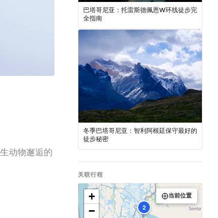
巴塔哥尼亚：托雷斯德佩恩W环线徒步完
全指南
冬季巴塔哥尼亚：智利阿根廷保守最好的
徒步秘密
野生动物邂逅的
关联行程
+
当前位置
2
−