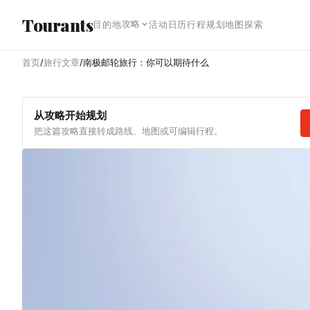
跳转到主内容
Tourants
攻略
目的地
活动日历
行程规划
地图探索
首页
/
旅行文章
/
南极邮轮旅行：你可以期待什么
从攻略开始规划
把这篇攻略直接转成路线、地图或可编辑行程。