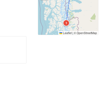
1
Leaflet
|
©
OpenStreetMap