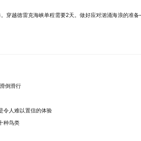
廉斯港。穿越德雷克海峡单程需要2天。做好应对汹涌海浪的准
滑倒滑行
是令人难以置信的体验
十种鸟类