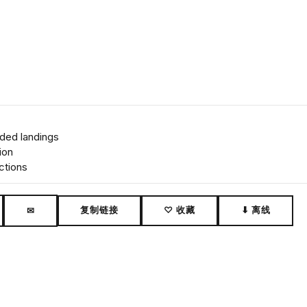
ded landings
ion
ctions
复制链接
♡ 收藏
⬇ 离线
✉