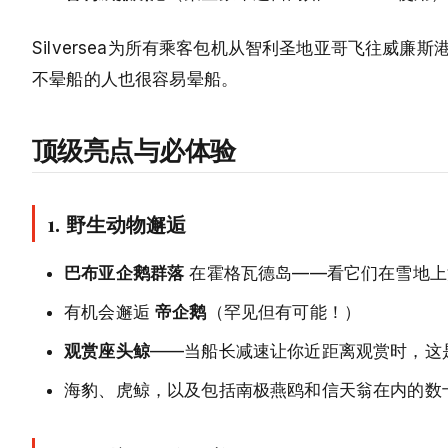
Silversea为所有乘客包机从智利圣地亚哥飞往威
不晕船的人也很容易晕船。
顶级亮点与必体验
1.
野生动物邂逅
巴布亚企鹅群落
在霍格瓦德岛——看它们在雪地上
有机会邂逅
帝企鹅
（罕见但有可能！）
观赏座头鲸
——当船长减速让你近距离观赏时，这
海豹、虎鲸，以及包括南极燕鸥和信天翁在内的数