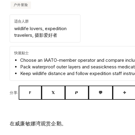
户外冒险
适合人群
wildlife lovers, expedition
travelers, 摄影爱好者
快速贴士
Choose an IAATO-member operator and compare inclu
Pack waterproof outer layers and seasickness medicat
Keep wildlife distance and follow expedition staff instru
F
𝕏
𝙋
💬
✈
分享:
在威廉敏娜湾观赏企鹅。