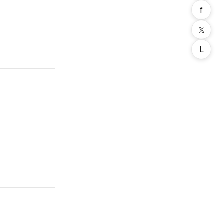
f
𝕏
L