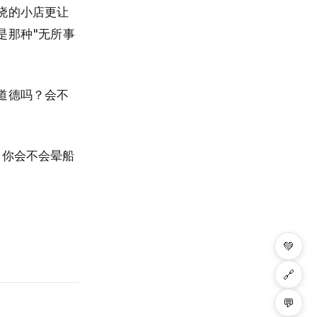
晓的小店更让
是那种"无所事
道德吗？会不
，你会不会晕船
💚
🔗
💬