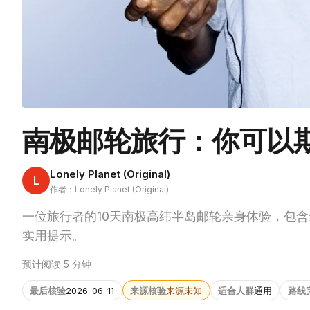
南极邮轮旅行：你可以
Lonely Planet (Original)
L
作者：Lonely Planet (Original)
一位旅行者的10天南极高纬半岛邮轮亲身体验，包
实用提示。
预计阅读 5 分钟
最后核验
2026-06-11
来源核验
来源未知
适合人群
通用
路线