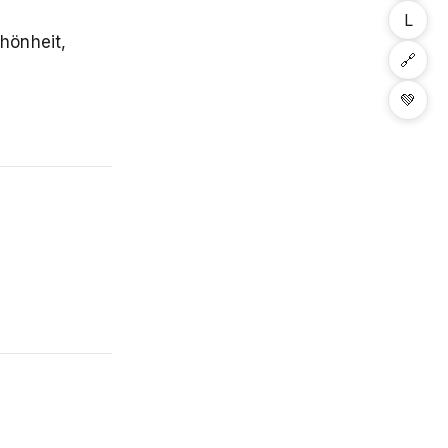
L
chönheit,
🔗
💚