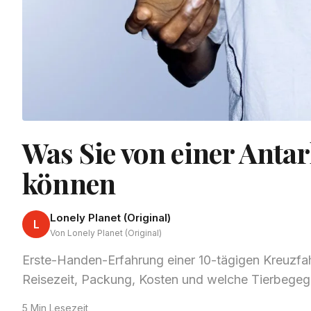
Was Sie von einer Anta
können
Lonely Planet (Original)
L
Von Lonely Planet (Original)
Erste-Handen-Erfahrung einer 10-tägigen Kreuzfahr
Reisezeit, Packung, Kosten und welche Tierbege
5 Min Lesezeit