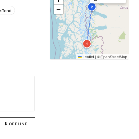
2
−
effend
1
Leaflet
|
©
OpenStreetMap
⬇ OFFLINE