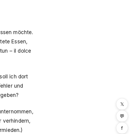
 essen möchte.
tete Essen,
un – il dolce
oll ich dort
Fehler und
ergeben?
𝕏
l unternommen,
💬
r verhindern,
f
rmieden.)