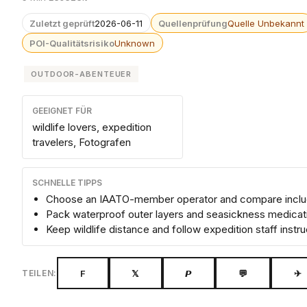
Zuletzt geprüft
2026-06-11
Quellenprüfung
Quelle Unbekannt
POI-Qualitätsrisiko
Unknown
OUTDOOR-ABENTEUER
GEEIGNET FÜR
wildlife lovers, expedition
travelers, Fotografen
SCHNELLE TIPPS
Choose an IAATO-member operator and compare inclu
Pack waterproof outer layers and seasickness medicat
Keep wildlife distance and follow expedition staff instru
F
𝕏
𝙋
💬
✈
TEILEN: