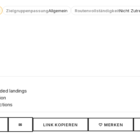
Zielgruppenpassung
Allgemein
Routenvollständigkeit
Nicht Zutr
ded landings
ion
ctions
✉
LINK KOPIEREN
♡ MERKEN