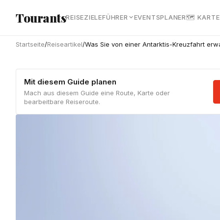
Zum Hauptinhalt springen
Tourants
REISEZIELE
FÜHRER
EVENTS
PLANER
🗺 KARTE
Startseite
/
Reiseartikel
/
Was Sie von einer Antarktis-Kreuzfahrt er
Mit diesem Guide planen
Mach aus diesem Guide eine Route, Karte oder
bearbeitbare Reiseroute.