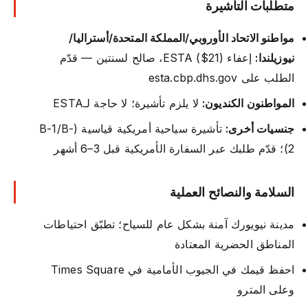
متطلبات التأشيرة
مواطنو الاتحاد الأوروبي/المملكة المتحدة/أستراليا/
نيوزيلندا:
إعفاء ESTA ($21)، صالح لسنتين — قدّم
الطلب على esta.cbp.dhs.gov
المواطنون الكنديون:
لا يلزم تأشيرة؛ لا حاجة لـESTA
جنسيات أخرى:
تأشيرة سياحية أمريكية قياسية (B-1/B-
2)؛ قدّم طلبك عبر السفارة الأمريكية قبل 3–6 أشهر
السلامة والنصائح العملية
مدينة نيويورك آمنة بشكل عام للسياح؛ تطبّق احتياطات
المناطق الحضرية المعتادة
احفظ قيمك في الجيوب الأمامية في Times Square
وعلى المترو