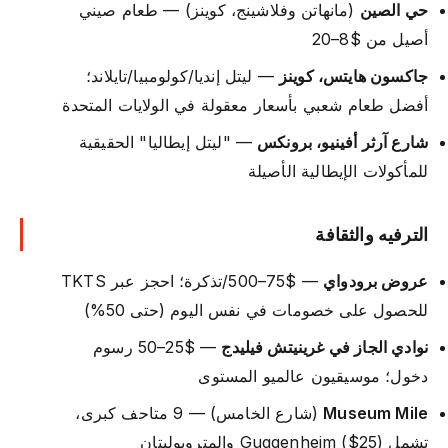
حي الصين
(مانهاتن وفلاشينج، كوينز) — طعام صيني
أصيل من $8–20
جاكسون هايتس، كوينز
— ليتل إنديا/كولومبيا/تايلاند؛
أفضل طعام شعبي بأسعار معقولة في الولايات المتحدة
شارع آرثر أفينيو، برونكس
— "ليتل إيطاليا" الحقيقية
للمأكولات الإيطالية الأصيلة
الترفيه والثقافة
عروض برودواي
— $75–500/تذكرة؛ احجز عبر TKTS
للحصول على خصومات في نفس اليوم (حتى 50%)
نوادي الجاز في غرينيتش فيليدج
— $25–50 رسوم
دخول؛ موسيقيون عالميو المستوى
Museum Mile
(شارع الخامس) — 9 متاحف كبرى،
تشمل Guggenheim ($25) والمتروبوليتان