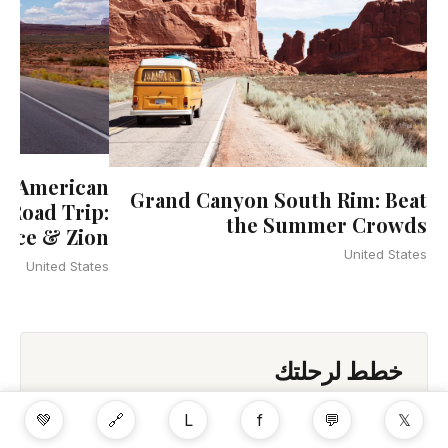
te American
Grand Canyon South Rim: Beat
 Road Trip:
the Summer Crowds
ryce & Zion
United States
United States
خطط لرحلتك
💚
🔗
L
f
💬
𝕏
خطط لرحلة إلى الولايات المتحدة