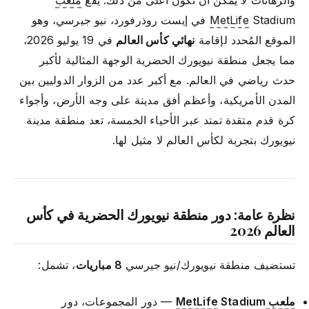
والرهانات لا يمكن أن تكون أعلى من ذلك. يقع
ملعب
MetLife
Stadium في إيست روذرفورد، نيو جيرسي، وهو
الموقع المُحدد لإقامة
نهائي كأس العالم
في 19 يوليو 2026،
مما يجعل منطقة نيويورك الحضرية الوجهة المثالية لأكبر
حدث رياضي في العالم. مع أكبر عدد من الزوار الدوليين بين
المدن الأمريكية، وأعظم أفق مدينة على وجه الأرض، وأجواء
كرة قدم متقدة تمتد عبر الأحياء الخمسة، تعد منطقة مدينة
نيويورك بتجربة لكأس العالم لا مثيل لها.
نظرة عامة: دور منطقة نيويورك الحضرية في كأس
العالم 2026
تستضيف منطقة نيويورك/نيو جيرسي
8 مباريات
، تشمل:
ملعب MetLife
Stadium
— دور المجموعات، دور