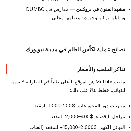
مشهد الفنون في بروكلين
— معارض في DUMBO
وويليامزبرغ وبوشويك؛ معظمها مجاني
نصائح عملية لكأس العالم في مدينة نيويورك
تذاكر الملعب والأسعار
ملعب MetLife
هو الموقع الأعلى طلباً في البطولة، لا سيما
للنهائي. خطط بناءً على ذلك:
مباريات دور المجموعات: $200–1,000 للمقعد
مراحل الإقصاء: $400–2,000 للمقعد
النهائي الكبير: $2,000–15,000+ للمقعد (الفئات