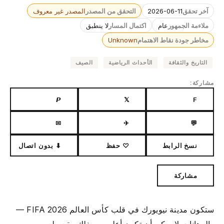
آخر تحقق
2026-06-11
التحقق من المصدر
المصدر غير معروف
ملاءمة الجمهور
عام
اكتمال المسار
لا ينطبق
مخاطر جودة نقاط الاهتمام
Unknown
التاريخ والثقافة
الأحداث الرياضية
الصيف
مشاركة:
𝙋
𝕏
F
✉
✈
💬
نسخ الرابط
♡ حفظ
⬇ بدون اتصال
مشاركة
ستكون مدينة نيويورك في قلب كأس العالم FIFA 2026 —