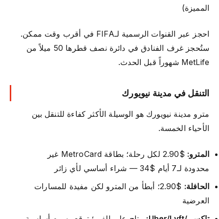
المميزة)
احجز عبر القنوات الرسمية لـFIFA في أقرب وقت ممكن.
ستُحجز غرف الفنادق في دائرة نصف قطرها 50 ميلاً من
MetLife شهوراً قبل الحدث.
التنقل في مدينة نيويورك
مترو مدينة نيويورك هو الوسيلة الأكثر كفاءة للتنقل بين
الأحياء الخمسة.
المترو:
$2.90 لكل رحلة؛ بطاقة MetroCard غير
محدودة لـ7 أيام $34 — شراء أساسي لأي زائر
الحافلة:
$2.90؛ أبطأ من المترو لكن مفيدة للمسارات
العرضية
تاكسي/Uber/Lyft:
متاح على الفور؛ توقع رسوم أساسية