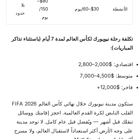
$80–
بلا
الأنشطة
$30–60/يوم
150/
حدود
يوم
تكلفة رحلة نيويورك لكأس العالم لمدة 7 أيام (باستثناء تذاكر
المباريات):
اقتصادي: $2,000–2,800
متوسط: $4,500–7,000
فاخر: $12,000+
ستكون مدينة نيويورك خلال نهائي كأس العالم FIFA 2026
القلب النابض لكرة القدم العالمية. احجز إقامتك ووسائل
تنقلك قبل أشهر — ويُفضل قبل عام كامل. لا توجد مدينة
على وجه الأرض أكثر استعداداً لاستقبال العالم، ولا مسرح