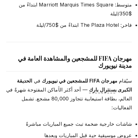
متوسط: Marriott Marquis Times Square ابتداءً من
$350/ليلة
فاخر: The Plaza Hotel ابتداءً من $750/ليلة
مهرجان FIFA للمشجعين والمشاهدة العامة في
مدينة نيويورك
سيُقام
مهرجان FIFA للمشجعين في نيويورك
في
الحديقة
الكبرى ب
سنترال بارك
— أحد أكثر الأماكن المفتوحة شهرةً في
العالم، بطاقة استيعابية تتجاوز 80,000 مشجع. تشمل
الفعاليات:
شاشات خارجية ضخمة تبث جميع المباريات مباشرةً
عروض موسيقية حية قبل المباريات وبعدها