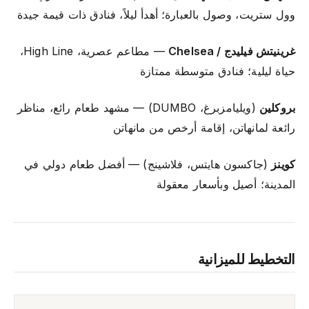
وول ستريت، وصول بالعبارة؛ أهدأ ليلاً، فنادق ذات قيمة جيدة
غرينيتش فيليدج / Chelsea
— مطاعم عصرية، High Line،
حياة ليلية؛ فنادق متوسطة ممتازة
بروكلين
(ويليامزبرغ، DUMBO) — مشهد طعام رائع، مناظر
رائعة لمانهاتن، إقامة أرخص من مانهاتن
كوينز
(جاكسون هايتس، فلاشينج) — أفضل طعام دولي في
المدينة؛ أصيل وبأسعار معقولة
التخطيط للميزانية