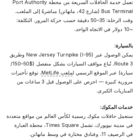
تعمل خدمة الحافلات السريعة من محطة Port Authority
Bus Terminal (شارع 42، مانهاتن) مباشرةً إلى الملعب.
وقت الرحلة: 35–50 دقيقة حسب حركة المرور. التكلفة:
~10 دولار في الاتجاه الواحد.
بالسيارة:
يمكن الوصول عبر New Jersey Turnpike (I-95) وطريق
Route 3. تُباع مواقف السيارات بشكل منفصل ($50–150/
سيارة) عبر الموقع الرسمي ل
ملعب MetLife
. توقع تأخيرات
مرورية كبيرة — احرص على الوصول قبل 3 ساعات من
المباريات الكبرى.
خدمات المكوك:
ستعمل حافلات مكوك رسمية لكأس العالم من مواقع متعددة
في مدينة نيويورك، تشمل Times Square، محطة العبارة
في الرصيف 11، وفنادق مختارة في وسط مانهاتن.