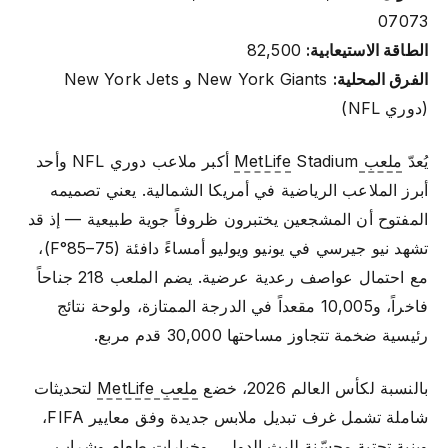
07073
الطاقة الاستيعابية:
82,500
الفرق المحلية:
New York Giants و New York Jets
(دوري NFL)
يُعدّ
ملعب MetLife
Stadium أكبر ملاعب دوري NFL وأحد
أبرز الملاعب الرياضية في أمريكا الشمالية. يعني تصميمه
المفتوح أن المشجعين يختبرون ظروفاً جوية طبيعية — إذ قد
تشهد نيو جيرسي في يونيو ويوليو أمساءً دافئة (75–85°F)،
مع احتمال عواصف رعدية عرضية. يضم الملعب 218 جناحاً
فاخراً، و10,005 مقعداً في الدرجة الممتازة، ولوحة نتائج
رئيسية ضخمة تتجاوز مساحتها 30,000 قدم مربع.
بالنسبة لكأس العالم 2026، خضع
ملعب MetLife
لتحديثات
شاملة تشمل غرف تبديل ملابس جديدة وفق معايير FIFA،
وبنية تحتية محسّنة للبث الدولي، وخيارات طعام وشراب