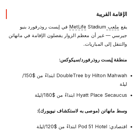
الإقامة القريبة
يقع
ملعب MetLife
Stadium في إيست روذرفورد بنيو
جيرسي — غير أن معظم الزوار يفضلون الإقامة في مانهاتن
والتنقل إلى المباريات.
منطقة إيست روذرفورد/سيكوكس:
DoubleTree by Hilton Mahwah ابتداءً من $150/
ليلة
Hyatt Place Secaucus ابتداءً من $180/ليلة
وسط مانهاتن (موصى به لاستكشاف نيويورك):
اقتصادي: Pod 51 Hotel ابتداءً من $120/ليلة