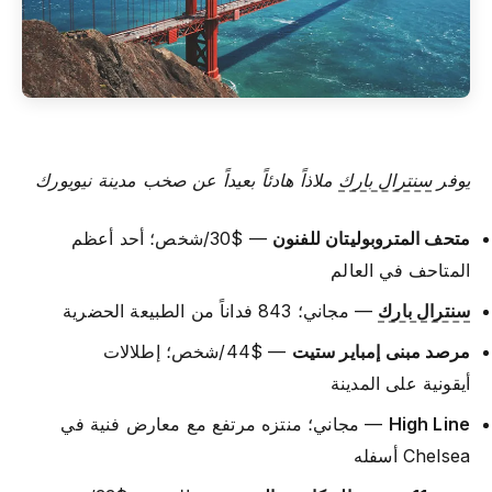
يوفر
سنترال بارك
ملاذاً هادئاً بعيداً عن صخب مدينة نيويورك
متحف المتروبوليتان للفنون
— $30/شخص؛ أحد أعظم
المتاحف في العالم
سنترال بارك
— مجاني؛ 843 فداناً من الطبيعة الحضرية
مرصد مبنى إمباير ستيت
— $44/شخص؛ إطلالات
أيقونية على المدينة
High Line
— مجاني؛ منتزه مرتفع مع معارض فنية في
Chelsea أسفله