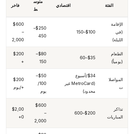
متوس
الفئة
اقتصادي
فاخر
ط
الإقامة
$600
$250–
(في
$100–150
–
450
الليلة)
2,000
الطعام
$80–
$200
$35–60
(يومياً)
150
+
$34/أسبوع
$50–
المواصلا
$200
(MetroCard غير
100/
ت
+/يوم
محدود)
يوم
$600
تذاكر
$2,00
–
$200–600
المباريات
0+
2,000