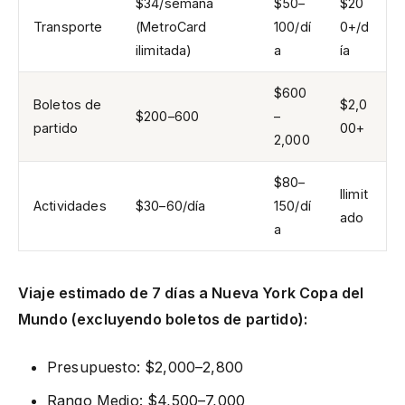
$34/semana
$50–
$20
Transporte
(MetroCard
100/dí
0+/d
ilimitada)
a
ía
$600
Boletos de
$2,0
$200–600
–
partido
00+
2,000
$80–
Ilimit
Actividades
$30–60/día
150/dí
ado
a
Viaje estimado de 7 días a Nueva York Copa del
Mundo (excluyendo boletos de partido):
Presupuesto: $2,000–2,800
Rango Medio: $4,500–7,000