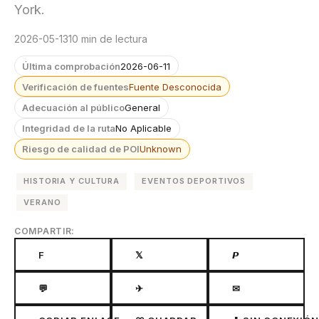
York.
2026-05-13
10 min de lectura
Última comprobación
2026-06-11
Verificación de fuentes
Fuente Desconocida
Adecuación al público
General
Integridad de la ruta
No Aplicable
Riesgo de calidad de POI
Unknown
HISTORIA Y CULTURA
EVENTOS DEPORTIVOS
VERANO
COMPARTIR:
F
𝕏
𝙋
💬
✈
✉