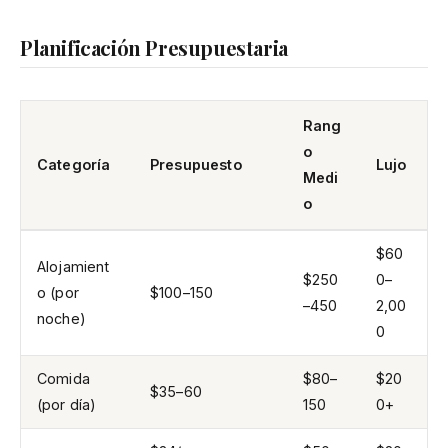
Planificación Presupuestaria
Rang
o
Categoría
Presupuesto
Lujo
Medi
o
$60
Alojamient
$250
0–
o (por
$100–150
–450
2,00
noche)
0
Comida
$80–
$20
$35–60
(por día)
150
0+