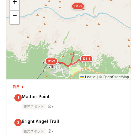
+
D1-3
−
D1-1
D1-2
Leaflet
|
©
OpenStreetMap
日目 1
Mather Point
1
🧭
観光スポット
▾
Bright Angel Trail
2
🧭
観光スポット
▾