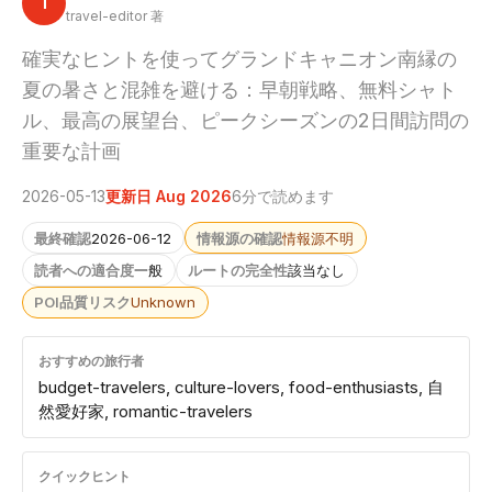
T
travel-editor 著
確実なヒントを使ってグランドキャニオン南縁の
夏の暑さと混雑を避ける：早朝戦略、無料シャト
ル、最高の展望台、ピークシーズンの2日間訪問の
重要な計画
2026-05-13
更新日 Aug 2026
6分で読めます
最終確認
2026-06-12
情報源の確認
情報源不明
読者への適合度
一般
ルートの完全性
該当なし
POI品質リスク
Unknown
おすすめの旅行者
budget-travelers, culture-lovers, food-enthusiasts, 自
然愛好家, romantic-travelers
クイックヒント