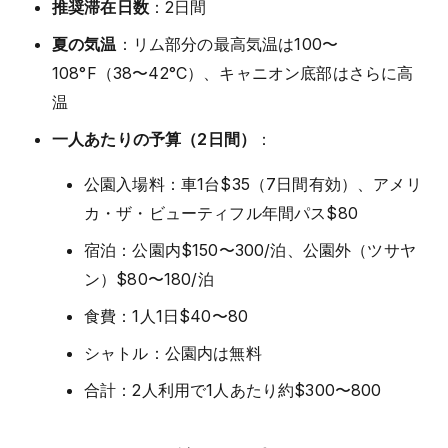
推奨滞在日数
：2日間
夏の気温
：リム部分の最高気温は100〜
108°F（38〜42°C）、キャニオン底部はさらに高
温
一人あたりの予算（2日間）
：
公園入場料：車1台$35（7日間有効）、アメリ
カ・ザ・ビューティフル年間パス$80
宿泊：公園内$150〜300/泊、公園外（ツサヤ
ン）$80〜180/泊
食費：1人1日$40〜80
シャトル：公園内は無料
合計：2人利用で1人あたり約$300〜800