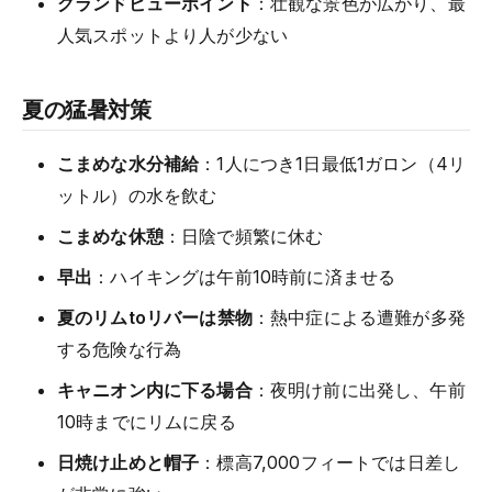
グランドビューポイント
：壮観な景色が広がり、最
人気スポットより人が少ない
夏の猛暑対策
こまめな水分補給
：1人につき1日最低1ガロン（4リ
ットル）の水を飲む
こまめな休憩
：日陰で頻繁に休む
早出
：ハイキングは午前10時前に済ませる
夏のリムtoリバーは禁物
：熱中症による遭難が多発
する危険な行為
キャニオン内に下る場合
：夜明け前に出発し、午前
10時までにリムに戻る
日焼け止めと帽子
：標高7,000フィートでは日差し