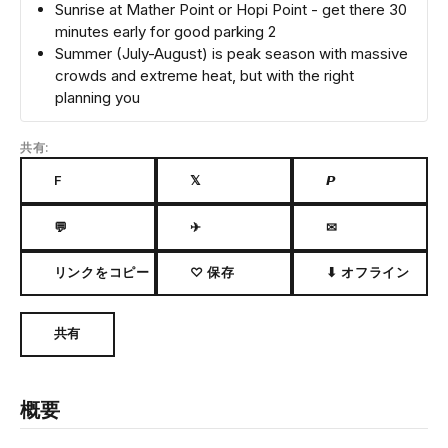
Sunrise at Mather Point or Hopi Point - get there 30
minutes early for good parking 2
Summer (July-August) is peak season with massive
crowds and extreme heat, but with the right
planning you
共有:
F
𝕏
𝙋
💬
✈
✉
リンクをコピー
♡ 保存
⬇ オフライン
共有
概要