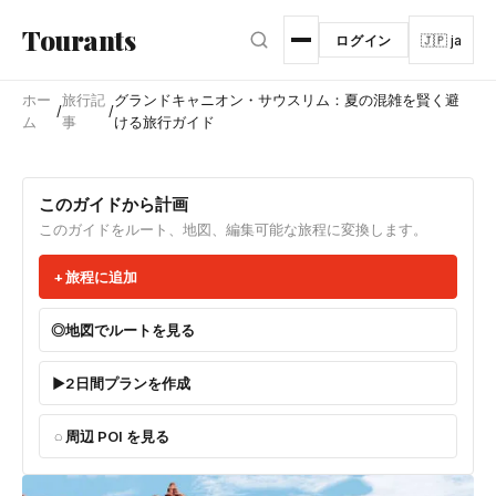
メインコンテンツへスキップ
Tourants
ログイン
🇯🇵 ja
ホー
旅行記
グランドキャニオン・サウスリム：夏の混雑を賢く避
/
/
ム
事
ける旅行ガイド
このガイドから計画
このガイドをルート、地図、編集可能な旅程に変換します。
旅程に追加
地図でルートを見る
2日間プランを作成
周辺 POI を見る