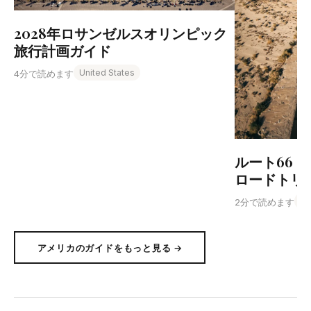
2028年ロサンゼルスオリンピック
旅行計画ガイド
United States
4分で読めます
ルート66
ロードトリ
Un
2分で読めます
アメリカのガイドをもっと見る →