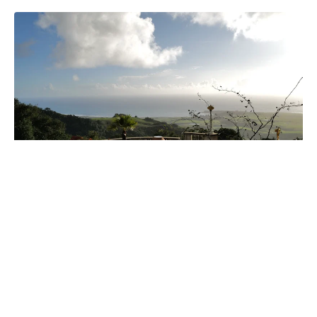
San Simeon
Amarillo
Central California coastal gateway to Hearst Castle
Texas Panhandle city, Route 66 crossroads and cattle
country gateway