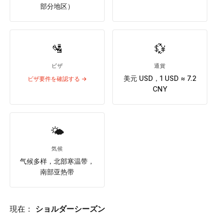
部分地区）
🛂
💱
ビザ
通貨
美元 USD，1 USD ≈ 7.2
ビザ要件を確認する →
CNY
🌤
気候
气候多样，北部寒温带，
南部亚热带
現在：
ショルダーシーズン