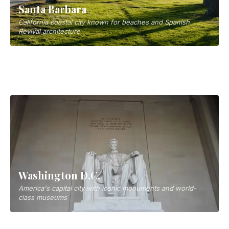
Santa Barbara
California coastal city known for beaches and Spanish
Albuquerque
Revival architecture
Home of the International Balloon Fiesta and Native
American heritage
ロサンゼルス
City of dreams and birthplace of Hollywood
Washington D.C.
America's capital city with iconic monuments and world-
class museums
Kansas City
Missouri's barbecue and sports hub
Bar Harbor