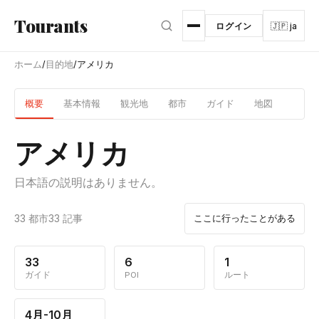
メインコンテンツへスキップ
Tourants
ログイン
🇯🇵 ja
ホーム
/
目的地
/
アメリカ
概要
基本情報
観光地
都市
ガイド
地図
アメリカ
日本語の説明はありません。
33 都市
33 記事
ここに行ったことがある
33
6
1
ガイド
POI
ルート
4月-10月