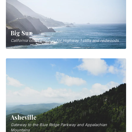
Big Sur
California coast gateway for Highway 1 cliffs and redwoods
Asheville
Gateway to the Blue Ridge Parkway and Appalachian
Mountains