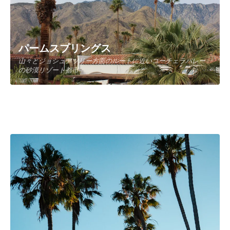
パームスプリングス
山々とジョシュアツリー方面のルートに近いコーチェラバレー
Chicago
の砂漠リゾート都市
America's Windy City, birthplace of jazz, blues, and modern
architecture
Monterey
California bay city known for Cannery Row and the aquarium