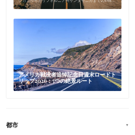
シカゴからカリフォルニア州サンタモニカまで2,448マ
イル続く。ヴィンテージアメリカーナ、ネオンサイン、
個性的なロードサイドアトラクション、そして探検心に
満ちた旅が、真のアメリカンスピリットを体験させてく
れます。
アメリカ戦没者追悼記念日週末ロードト
リップ2026：5つの絶景ルート
都市
▼