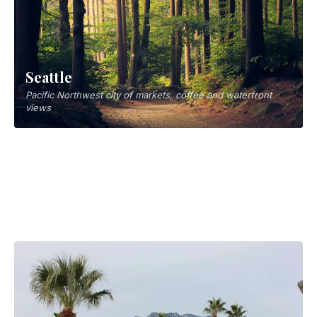
Seattle
Pacific Northwest city of markets, coffee and waterfront
Jackson
views
Wyoming mountain gateway to Grand Teton and
West Yellowstone
Yellowstone parks
Western gateway to Yellowstone, wildlife and geysers
St. Louis
haven
Missouri's Gateway Arch city, symbol of American westward
expansion
サンフランシスコ
US west coast port city of innovation