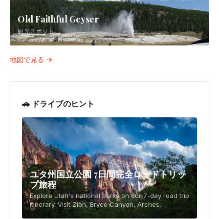
Old Faithful Geyser
観光スポット
地図で見る →
🚗 ドライブのヒント
ユタ州国立公園 7日間完全ロードトリッ
プ旅程
Explore Utah's national parks on our 7-day road trip
itinerary. Visit Zion, Bryce Canyon, Arches,
Canyonlands and Capitol Reef with our expert