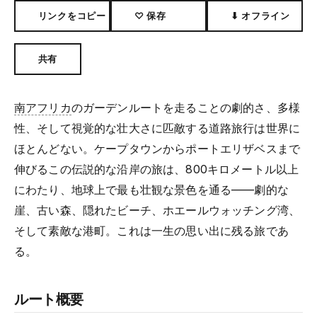
リンクをコピー
♡ 保存
⬇ オフライン
共有
南アフリカ
のガーデンルートを走ることの劇的さ、多様
性、そして視覚的な壮大さに匹敵する道路旅行は世界に
ほとんどない。ケープタウンからポートエリザベスまで
伸びるこの伝説的な沿岸の旅は、800キロメートル以上
にわたり、地球上で最も壮観な景色を通る——劇的な
崖、古い森、隠れたビーチ、ホエールウォッチング湾、
そして素敵な港町。これは一生の思い出に残る旅であ
る。
ルート概要