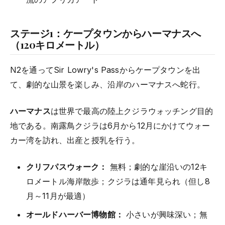
ステージ1：ケープタウンからハーマナスへ
（120キロメートル）
N2を通ってSir Lowry's Passからケープタウンを出
て、劇的な山景を楽しみ、沿岸のハーマナスへ蛇行。
ハーマナス
は世界で最高の陸上クジラウォッチング目的
地である。南露鳥クジラは6月から12月にかけてウォー
カー湾を訪れ、出産と授乳を行う。
クリフパスウォーク：
無料；劇的な崖沿いの12キ
ロメートル海岸散歩；クジラは通年見られ（但し8
月～11月が最適）
オールドハーバー博物館：
小さいが興味深い；無