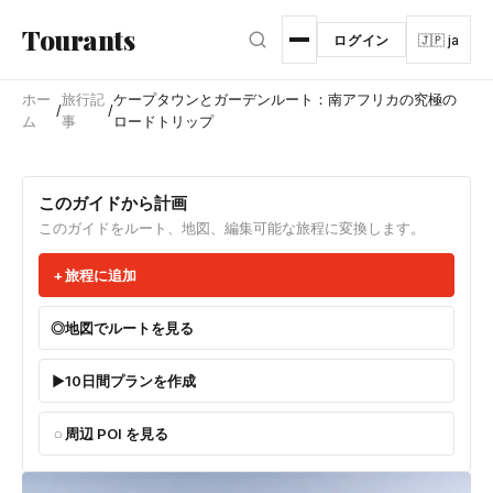
メインコンテンツへスキップ
Tourants
ログイン
🇯🇵 ja
ホー
旅行記
ケープタウンとガーデンルート：南アフリカの究極の
/
/
ム
事
ロードトリップ
このガイドから計画
このガイドをルート、地図、編集可能な旅程に変換します。
旅程に追加
地図でルートを見る
10日間プランを作成
周辺 POI を見る