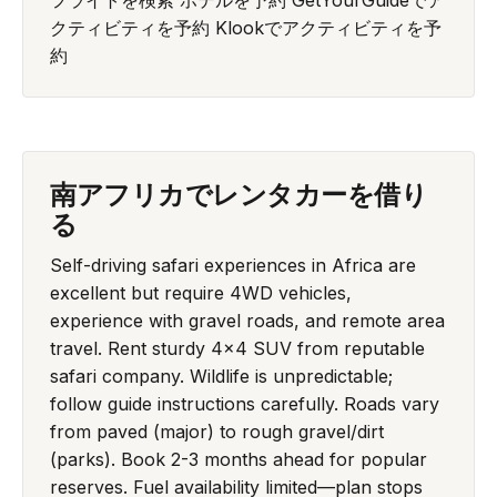
フライトを検索
ホテルを予約
GetYourGuideでア
クティビティを予約
Klookでアクティビティを予
約
南アフリカでレンタカーを借り
る
Self-driving safari experiences in Africa are
excellent but require 4WD vehicles,
experience with gravel roads, and remote area
travel. Rent sturdy 4x4 SUV from reputable
safari company. Wildlife is unpredictable;
follow guide instructions carefully. Roads vary
from paved (major) to rough gravel/dirt
(parks). Book 2-3 months ahead for popular
reserves. Fuel availability limited—plan stops