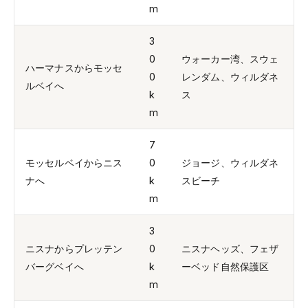
m
3
0
ウォーカー湾、スウェ
ハーマナスからモッセ
0
レンダム、ウィルダネ
ルベイへ
k
ス
m
7
モッセルベイからニス
0
ジョージ、ウィルダネ
ナへ
k
スビーチ
m
3
ニスナからプレッテン
0
ニスナヘッズ、フェザ
バーグベイへ
k
ーベッド自然保護区
m