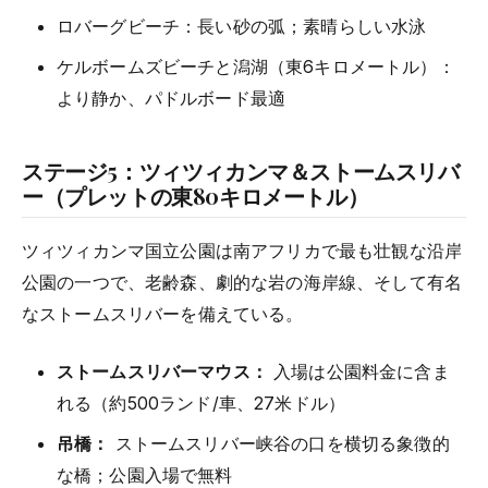
ロバーグビーチ：長い砂の弧；素晴らしい水泳
ケルボームズビーチと潟湖（東6キロメートル）：
より静か、パドルボード最適
ステージ5：ツィツィカンマ＆ストームスリバ
ー（プレットの東80キロメートル）
ツィツィカンマ国立公園は南アフリカで最も壮観な沿岸
公園の一つで、老齢森、劇的な岩の海岸線、そして有名
なストームスリバーを備えている。
ストームスリバーマウス：
入場は公園料金に含ま
れる（約500ランド/車、27米ドル）
吊橋：
ストームスリバー峡谷の口を横切る象徴的
な橋；公園入場で無料