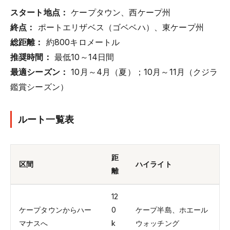
スタート地点：
ケープタウン、西ケープ州
終点：
ポートエリザベス（ゴベベハ）、東ケープ州
総距離：
約800キロメートル
推奨時間：
最低10～14日間
最適シーズン：
10月～4月（夏）；10月～11月（クジラ
鑑賞シーズン）
ルート一覧表
距
区間
ハイライト
離
12
ケープタウンからハー
0
ケープ半島、ホエール
マナスへ
k
ウォッチング