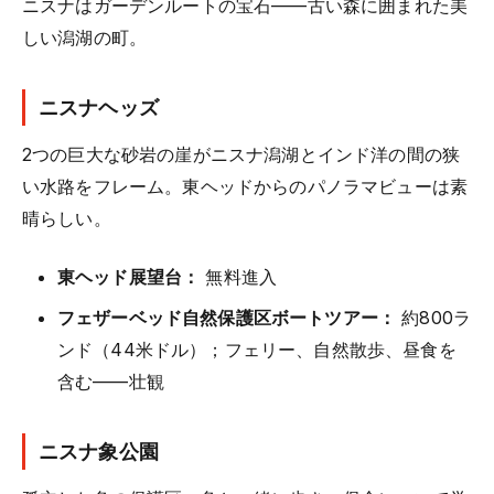
ニスナはガーデンルートの宝石——古い森に囲まれた美
しい潟湖の町。
ニスナヘッズ
2つの巨大な砂岩の崖がニスナ潟湖とインド洋の間の狭
い水路をフレーム。東ヘッドからのパノラマビューは素
晴らしい。
東ヘッド展望台：
無料進入
フェザーベッド自然保護区ボートツアー：
約800ラ
ンド（44米ドル）；フェリー、自然散歩、昼食を
含む——壮観
ニスナ象公園