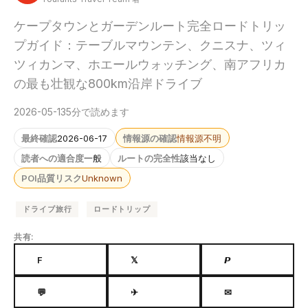
ケープタウンとガーデンルート完全ロードトリッ
プガイド：テーブルマウンテン、クニスナ、ツィ
ツィカンマ、ホエールウォッチング、南アフリカ
の最も壮観な800km沿岸ドライブ
2026-05-13
5分で読めます
最終確認
2026-06-17
情報源の確認
情報源不明
読者への適合度
一般
ルートの完全性
該当なし
POI品質リスク
Unknown
ドライブ旅行
ロードトリップ
共有:
F
𝕏
𝙋
💬
✈
✉