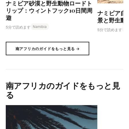
ナミビア砂漠と野生動物ロードト
リップ：ウィントフック10日間周
ナミビア自
遊
景と野生動
Namibia
5分で読めます
Na
5分で読めます
南アフリカのガイドをもっと見る →
南アフリカのガイドをもっと見
る