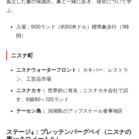
孤立した象の保護区。象と一緒に歩き、保全について学
ぶ。
入場：900ランド（約50米ドル）標準象歩行（1時
間）
ニスナ町
ニスナウォーターフロント：
カキバー、レストラ
ン、工芸品市場
ニスナカキ：
世界的に有名；ニスナカキ会社で試
す、6個80～120ランド
テーセン島：
潟湖島のアップスケール食事地区
ステージ4：プレッテンバーグベイ（ニスナの
東30キロメートル）