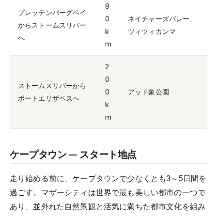
8
プレッテンバーグベイ
0
ネイチャーズバレー、
からストームスリバー
k
ツィツィカンマ
へ
m
2
0
ストームスリバーから
0
アッド象公園
ポートエリザベスへ
k
m
ケープタウン — スタート地点
走り始める前に、ケープタウンで少なくとも3～5日間を
過ごす。マザーシティは世界で最も美しい都市の一つで
あり、並外れた自然景観と活気に満ちた都市文化を組み