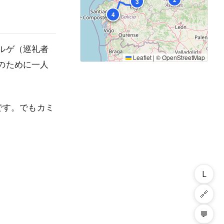
3
1
4
ルゲ（巡礼者
Leaflet
|
©
OpenStreetMap
のために一人
です。でもカミ
L
🔗
💬