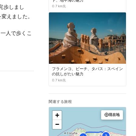
完歩しまし
0.7 km先
を変えました。
。一人で歩くこ
フラメンコ、ビーチ、タパス：スペイン
の抗しがたい魅力
0.7 km先
関連する旅程
+
現在地
−
2