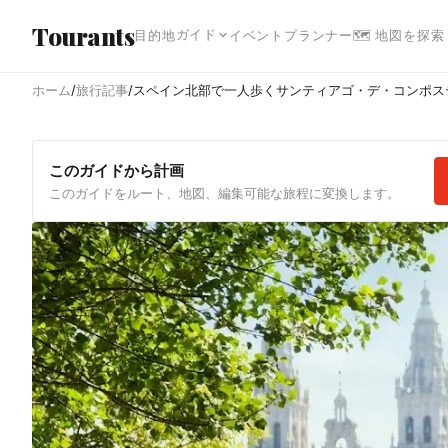
メインコンテンツへスキップ
Tourants
ガイド
目的地
イベント
プランナー
🗺 地図を探索
ホーム
/
旅行記事
/
スペイン北部で一人歩くサンティアゴ・デ・コンポス
このガイドから計画
このガイドをルート、地図、編集可能な旅程に変換します。