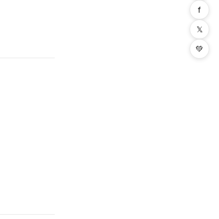
f
𝕏
💚