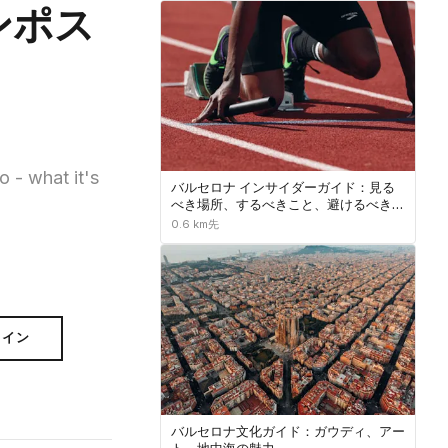
ンポス
 - what it's
バルセロナ インサイダーガイド：見る
べき場所、するべきこと、避けるべきこ
と
0.6 km先
ライン
バルセロナ文化ガイド：ガウディ、アー
ト、地中海の魅力