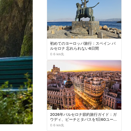
初めてのヨーロッパ旅行：スペイン バ
ルセロナ 忘れられない6日間
0.6 km先
2026年バルセロナ節約旅行ガイド：ガ
ウディ、ビーチとタパスを1日60ユーロ
以下で
0.6 km先