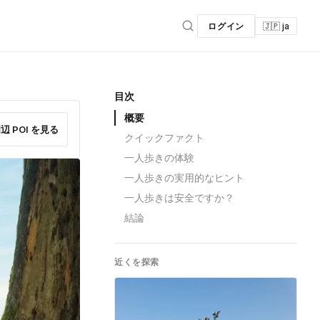
ログイン
🇯🇵 ja
目次
概要
辺 POI を見る
クイックファクト
一人歩きの体験
一人歩きの実用的なヒント
一人歩きは安全ですか？
結論
近くを探索