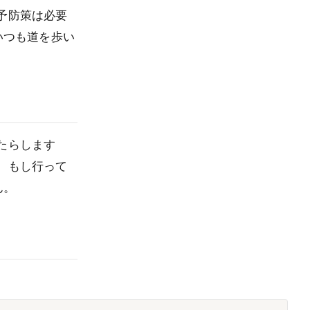
予防策は必要
いつも道を歩い
たらします
。もし行って
ん。