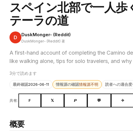
スペイン北部で一人歩
テーラの道
DuskMonger- (Reddit)
D
DuskMonger- (Reddit) 著
A first-hand account of completing the Camino de
like walking alone, tips for solo travelers, and why
3分で読めます
最終確認
2026-06-11
情報源の確認
情報源不明
読者への適合度
F
𝕏
𝙋
💬
✈
共有:
概要