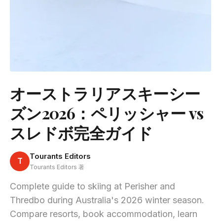
オーストラリアスキーシー
ズン2026：ペリッシャー vs
スレドボ完全ガイド
Tourants Editors
T
Tourants Editors 著
Complete guide to skiing at Perisher and
Thredbo during Australia's 2026 winter season.
Compare resorts, book accommodation, learn