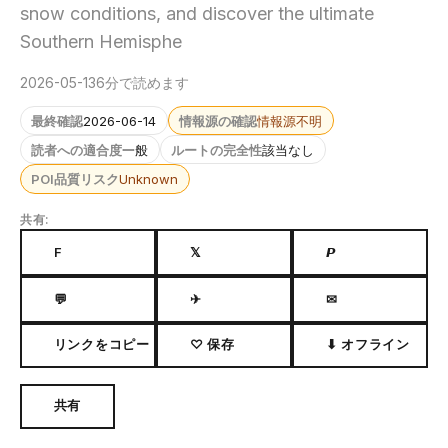
snow conditions, and discover the ultimate
Southern Hemisphe
2026-05-13
6分で読めます
最終確認
2026-06-14
情報源の確認
情報源不明
読者への適合度
一般
ルートの完全性
該当なし
POI品質リスク
Unknown
共有:
F
𝕏
𝙋
💬
✈
✉
リンクをコピー
♡ 保存
⬇ オフライン
共有