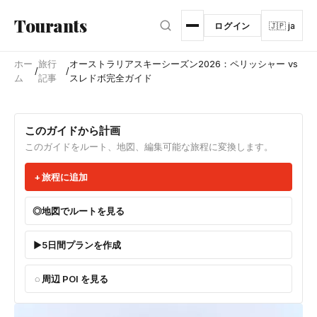
メインコンテンツへスキップ
Tourants
ログイン
🇯🇵 ja
ホー
旅行
オーストラリアスキーシーズン2026：ペリッシャー vs
/
/
ム
記事
スレドボ完全ガイド
このガイドから計画
このガイドをルート、地図、編集可能な旅程に変換します。
旅程に追加
地図でルートを見る
5日間プランを作成
周辺 POI を見る