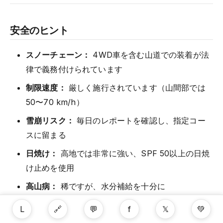
安全のヒント
スノーチェーン：
4WD車を含む山道での装着が法
律で義務付けられています
制限速度：
厳しく施行されています（山間部では
50〜70 km/h）
雪崩リスク：
毎日のレポートを確認し、指定コー
スに留まる
日焼け：
高地では非常に強い、SPF 50以上の日焼
け止めを使用
高山病：
稀ですが、水分補給を十分に
スキーパトロール：
両リゾートに専門的なパトロ
L
🔗
💬
f
𝕏
💚
ールサービスがあります