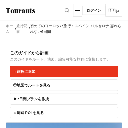
メインコンテンツへスキップ
Tourants
ログイン
🇯🇵 ja
ホー
旅行記
初めてのヨーロッパ旅行：スペイン バルセロナ 忘れら
/
/
ム
事
れない6日間
このガイドから計画
このガイドをルート、地図、編集可能な旅程に変換します。
旅程に追加
地図でルートを見る
7日間プランを作成
周辺 POI を見る