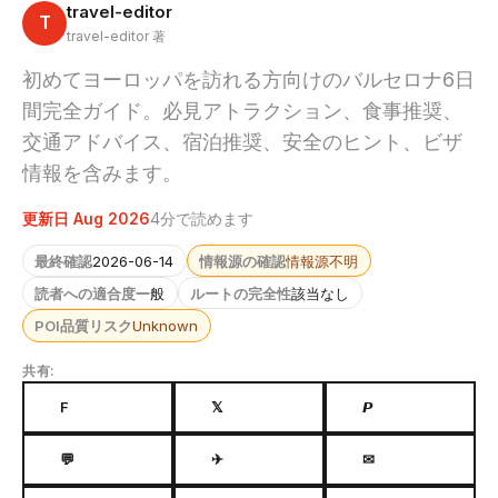
travel-editor
T
travel-editor 著
初めてヨーロッパを訪れる方向けのバルセロナ6日
間完全ガイド。必見アトラクション、食事推奨、
交通アドバイス、宿泊推奨、安全のヒント、ビザ
情報を含みます。
更新日 Aug 2026
4分で読めます
最終確認
2026-06-14
情報源の確認
情報源不明
読者への適合度
一般
ルートの完全性
該当なし
POI品質リスク
Unknown
共有:
F
𝕏
𝙋
💬
✈
✉