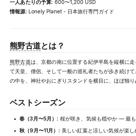
一人あたりの予算:
600〜1,200 USD
情報源:
Lonely Planet - 日本旅行専門ガイド
熊野古道
とは？
熊野古道
は、京都の南に位置する紀伊半島を縦横に走る
て天皇、僧侶、そして一般の巡礼者たちが歩き続けて
の中を、神社やおにぎりスタンドを横目に、ほぼ独り
ベストシーズン
春（3月〜5月）:
桜が咲き、気候も穏やか — 最
秋（9月〜11月）:
美しい紅葉と涼しい気候が楽し