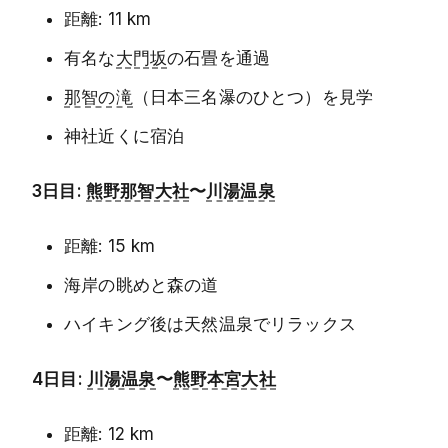
距離: 11 km
有名な
大門坂
の石畳を通過
那智の滝
（日本三名瀑のひとつ）を見学
神社近くに宿泊
3日目:
熊野那智大社
〜
川湯温泉
距離: 15 km
海岸の眺めと森の道
ハイキング後は天然温泉でリラックス
4日目:
川湯温泉
〜
熊野本宮大社
距離: 12 km