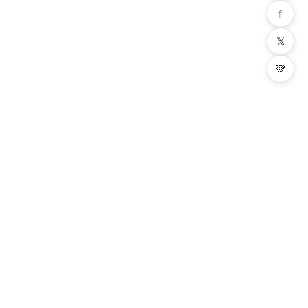
f
𝕏
💚