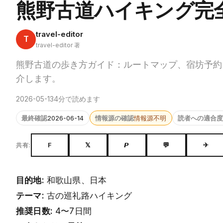
熊野古道ハイキング完
travel-editor
T
travel-editor 著
熊野古道の歩き方ガイド：ルートマップ、宿坊予約
介します。
2026-05-13
4分で読めます
最終確認
2026-06-14
情報源の確認
情報源不明
読者への適合度
F
𝕏
𝙋
💬
✈
共有:
目的地:
和歌山県、日本
テーマ:
古の巡礼路ハイキング
推奨日数:
4〜7日間