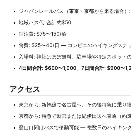
ジャパンレールパス（東京・京都から来る場合）: 
地域バス代: 合計約$50
宿泊費: $75〜150/泊
食費: $25〜40/日 — コンビニのハイキング
入場料: 神社はほぼ無料。駐車場や特定スポット
4日間合計: $600〜1,000
、
7日間合計: $900〜1,
アクセス
東京から: 新幹線で名古屋へ、その後特急に乗り
京都から: 特急で新宮または紀伊田辺へ直通（約
登山口間はバスで移動可能 — 複数日のハイキン