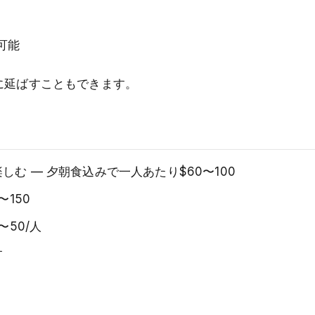
可能
に延ばすこともできます。
む — 夕朝食込みで一人あたり$60〜100
150
50/人
す