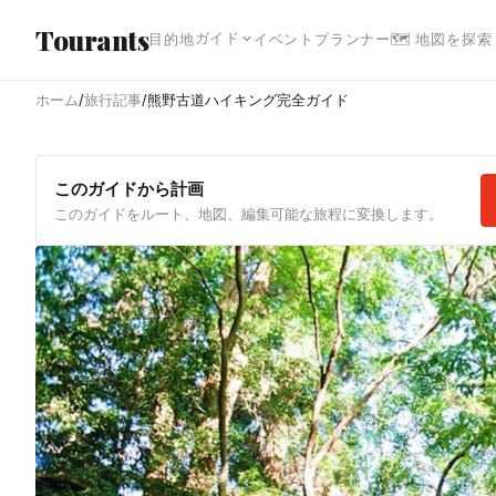
メインコンテンツへスキップ
Tourants
ガイド
目的地
イベント
プランナー
🗺 地図を探索
ホーム
/
旅行記事
/
熊野古道ハイキング完全ガイド
このガイドから計画
このガイドをルート、地図、編集可能な旅程に変換します。