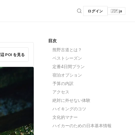
ログイン
🇯🇵 ja
目次
熊野古道とは？
辺 POI を見る
ベストシーズン
定番4日間プラン
宿泊オプション
予算の内訳
アクセス
絶対に外せない体験
ハイキングのコツ
文化的マナー
ハイカーのための日本基本情報