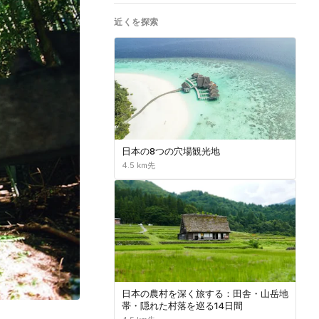
近くを探索
日本の8つの穴場観光地
4.5 km先
日本の農村を深く旅する：田舎・山岳地
帯・隠れた村落を巡る14日間