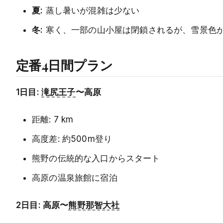
夏:
蒸し暑いが混雑は少ない
冬:
寒く、一部の山小屋は閉鎖されるが、雪景色
定番4日間プラン
1日目:
滝尻王子
〜高原
距離: 7 km
高度差: 約500m登り
熊野の伝統的な入口からスタート
高原の温泉旅館に宿泊
2日目: 高原〜
熊野那智大社