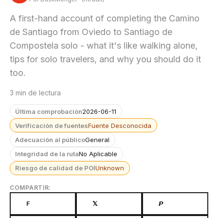
A first-hand account of completing the Camino
de Santiago from Oviedo to Santiago de
Compostela solo - what it's like walking alone,
tips for solo travelers, and why you should do it
too.
3 min de lectura
Última comprobación
2026-06-11
Verificación de fuentes
Fuente Desconocida
Adecuación al público
General
Integridad de la ruta
No Aplicable
Riesgo de calidad de POI
Unknown
COMPARTIR:
F
𝕏
𝙋