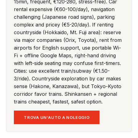
15min, frequent, €120-280, stress-free). Car
rental expensive (€60-100/day), navigation
challenging (Japanese road signs), parking
complex and pricey (€5-20/day). If renting
countryside (Hokkaido, Mt. Fuji area): reserve
via major companies (Orix, Toyota), rent from
airports for English support, use portable Wi-
Fi + offline Google Maps, right-hand driving
with left-side seating may confuse first-timers.
Cities: use excellent train/subway (€1.50-
3/ride). Countryside exploration by car makes
sense (Hakone, Kanazawa), but Tokyo-Kyoto
corridor favor trains. Shinkansen + regional
trains cheapest, fastest, safest option.
TROVA UN'AUTO A NOLEGGIO