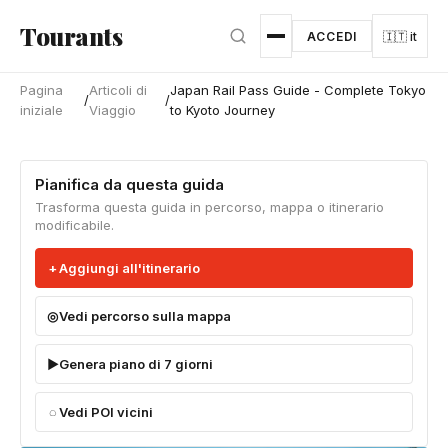
Vai al contenuto principale
Tourants
ACCEDI
🇮🇹 it
Pagina
Articoli di
Japan Rail Pass Guide - Complete Tokyo
/
/
iniziale
Viaggio
to Kyoto Journey
Pianifica da questa guida
Trasforma questa guida in percorso, mappa o itinerario
modificabile.
Aggiungi all'itinerario
Vedi percorso sulla mappa
Genera piano di 7 giorni
Vedi POI vicini