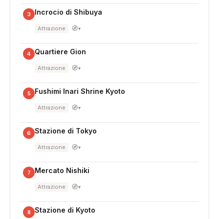
Incrocio di Shibuya
3
🧭
Attrazione
▾
Quartiere Gion
4
🧭
Attrazione
▾
Fushimi Inari Shrine Kyoto
5
🧭
Attrazione
▾
Stazione di Tokyo
6
🧭
Attrazione
▾
Mercato Nishiki
7
🧭
Attrazione
▾
Stazione di Kyoto
8