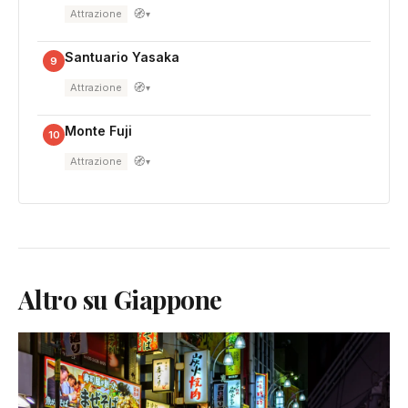
🧭
Attrazione
▾
Santuario Yasaka
9
🧭
Attrazione
▾
Monte Fuji
10
🧭
Attrazione
▾
Altro su Giappone