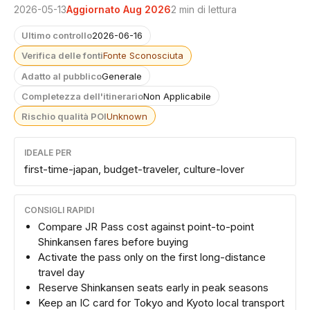
2026-05-13
Aggiornato Aug 2026
2 min di lettura
Ultimo controllo
2026-06-16
Verifica delle fonti
Fonte Sconosciuta
Adatto al pubblico
Generale
Completezza dell'itinerario
Non Applicabile
Rischio qualità POI
Unknown
IDEALE PER
first-time-japan, budget-traveler, culture-lover
CONSIGLI RAPIDI
Compare JR Pass cost against point-to-point
Shinkansen fares before buying
Activate the pass only on the first long-distance
travel day
Reserve Shinkansen seats early in peak seasons
Keep an IC card for Tokyo and Kyoto local transport