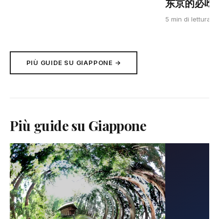
东京的必吃清单
J
5 min di lettura
PIÙ GUIDE SU GIAPPONE →
Più guide su Giappone