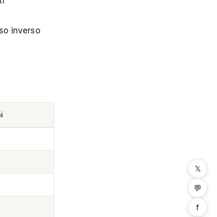
ti
rso inverso
i
𝕏
💬
f