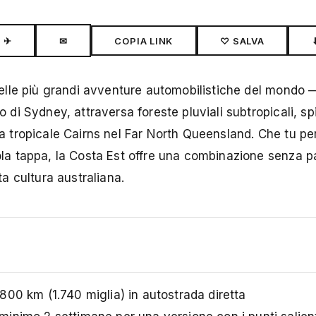
✈
✉
COPIA LINK
♡ SALVA
a delle più grandi avventure automobilistiche del mondo
to di Sydney, attraversa foreste pluviali subtropicali, s
lla tropicale Cairns nel Far North Queensland. Che tu per
gola tappa, la Costa Est offre una combinazione senza pa
ta cultura australiana.
00 km (1.740 miglia) in autostrada diretta