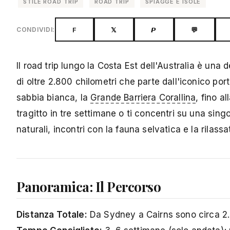
STILE ROAD TRIP
ROAD TRIP
SPIAGGE E ISOLE
F
𝕏
𝙋
💬
CONDIVIDI:
Il road trip lungo la Costa Est dell'Australia è un
di oltre 2.800 chilometri che parte dall'iconico por
sabbia bianca, la
Grande Barriera Corallina
, fino a
tragitto in tre settimane o ti concentri su una sin
naturali, incontri con la fauna selvatica e la rilassa
Panoramica: Il Percorso
Distanza Totale:
Da Sydney a Cairns sono circa 2.8