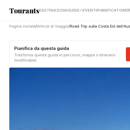
Vai al contenuto principale
Tourants
DESTINAZIONI
GUIDE
EVENTI
PIANIFICATORE

Pagina iniziale
/
Articoli di Viaggio
/
Road Trip sulla Costa Est dell'Au
Pianifica da questa guida
Trasforma questa guida in percorso, mappa o itinerario
modificabile.