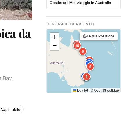
Costiere: Il Mio Viaggio in Australia
ITINERARIO CORRELATO
pica da
+
La Mia Posizione
11
−
10
9
8
7
6
5
4
1
2
3
n Bay,
Leaflet
|
©
OpenStreetMap
Applicabile