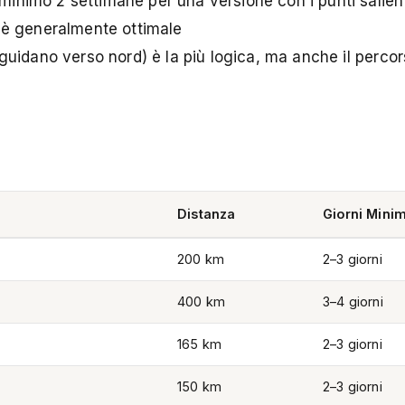
minimo 2 settimane per una versione con i punti salien
 è generalmente ottimale
guidano verso nord) è la più logica, ma anche il perco
Distanza
Giorni Minim
200 km
2–3 giorni
400 km
3–4 giorni
165 km
2–3 giorni
150 km
2–3 giorni