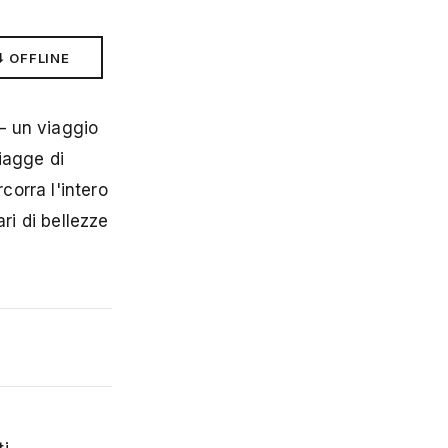
⬇ OFFLINE
 — un viaggio
piagge di
corra l'intero
ri di bellezze