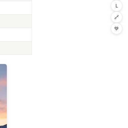
L
🔗
💚