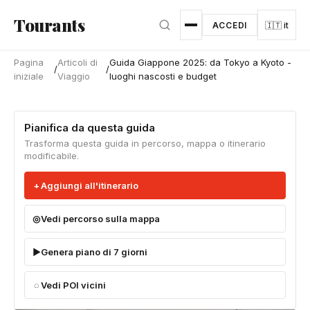
Vai al contenuto principale
Tourants
ACCEDI
🇮🇹 it
Pagina
Articoli di
Guida Giappone 2025: da Tokyo a Kyoto -
/
/
iniziale
Viaggio
luoghi nascosti e budget
Pianifica da questa guida
Trasforma questa guida in percorso, mappa o itinerario
modificabile.
Aggiungi all'itinerario
Vedi percorso sulla mappa
Genera piano di 7 giorni
Vedi POI vicini