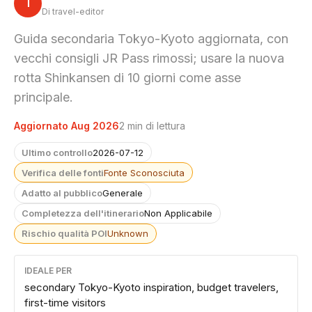
T
Di travel-editor
Guida secondaria Tokyo-Kyoto aggiornata, con
vecchi consigli JR Pass rimossi; usare la nuova
rotta Shinkansen di 10 giorni come asse
principale.
Aggiornato Aug 2026
2 min di lettura
Ultimo controllo
2026-07-12
Verifica delle fonti
Fonte Sconosciuta
Adatto al pubblico
Generale
Completezza dell'itinerario
Non Applicabile
Rischio qualità POI
Unknown
IDEALE PER
secondary Tokyo-Kyoto inspiration, budget travelers,
first-time visitors