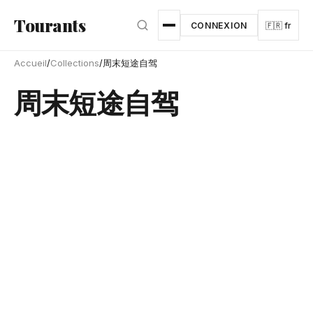
Aller au contenu principal
Tourants
CONNEXION
🇫🇷 fr
Accueil
/
Collections
/
周末短途自驾
周末短途自驾