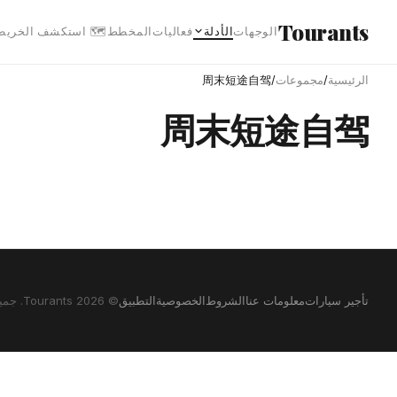
انتقل إلى المحتوى الرئيس
Tourants
 استكشف الخريطة
المخطط
فعاليات
الأدلة
الوجهات
周末短途自驾
/
مجموعات
/
الرئيسية
周末短途自驾
© 2026 Tourants. جميع الحقوق محفوظة.
التطبيق
الخصوصية
الشروط
معلومات عنا
تأجير سيارات