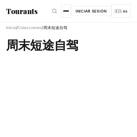
Ir al contenido principal
Tourants
INICIAR SESIÓN
🇪🇸 es
Inicio
/
Colecciones
/
周末短途自驾
周末短途自驾