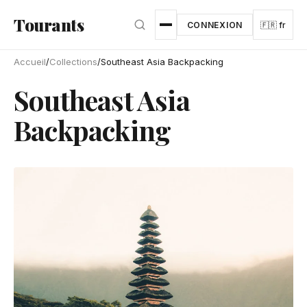
Aller au contenu principal
Tourants
CONNEXION
🇫🇷 fr
Accueil
/
Collections
/
Southeast Asia Backpacking
Southeast Asia
Backpacking