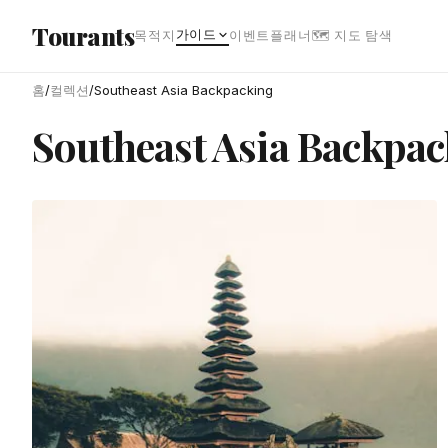
본문으로 건너뛰기
Tourants
가이드
목적지
이벤트
플래너
🗺 지도 탐색
홈
/
컬렉션
/
Southeast Asia Backpacking
Southeast Asia Backpa