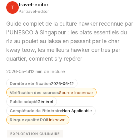
travel-editor
T
Par travel-editor
Guide complet de la culture hawker reconnue par
l'UNESCO à Singapour : les plats essentiels du
riz au poulet au laksa en passant par le char
kway teow, les meilleurs hawker centres par
quartier, comment s'y repérer
2026-05-14
12 min de lecture
Dernière vérification
2026-06-12
Vérification des sources
Source Inconnue
Public adapté
Général
Complétude de l'itinéraire
Non Applicable
Risque qualité POI
Unknown
EXPLORATION CULINAIRE