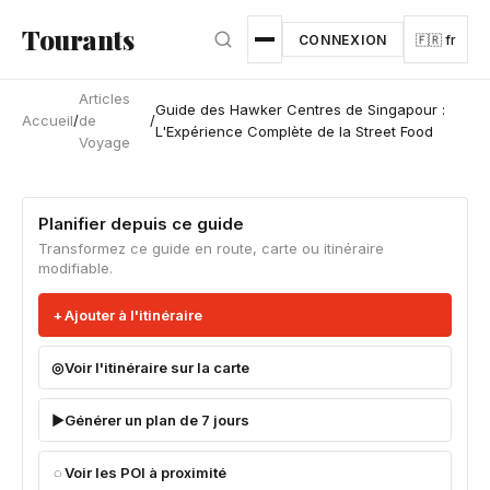
Aller au contenu principal
Tourants
CONNEXION
🇫🇷 fr
Articles
Guide des Hawker Centres de Singapour :
Accueil
/
de
/
L'Expérience Complète de la Street Food
Voyage
Planifier depuis ce guide
Transformez ce guide en route, carte ou itinéraire
modifiable.
Ajouter à l'itinéraire
Voir l'itinéraire sur la carte
Générer un plan de 7 jours
Voir les POI à proximité