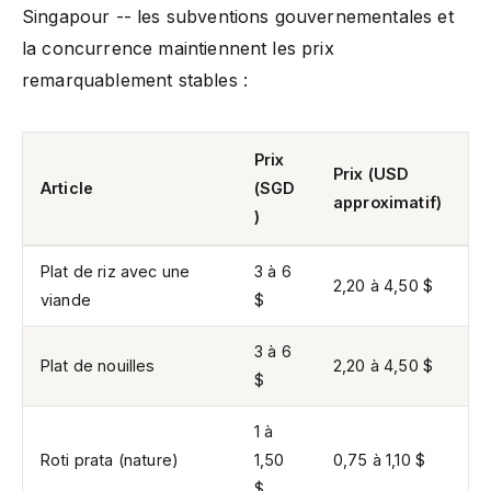
Singapour -- les subventions gouvernementales et
la concurrence maintiennent les prix
remarquablement stables :
Prix
Prix (USD
Article
(SGD
approximatif)
)
Plat de riz avec une
3 à 6
2,20 à 4,50 $
viande
$
3 à 6
Plat de nouilles
2,20 à 4,50 $
$
1 à
Roti prata (nature)
1,50
0,75 à 1,10 $
$