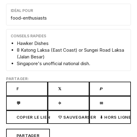
IDÉAL POUR
food-enthusiasts
CONSEILS RAPIDES
Hawker Dishes
8 Katong Laksa (East Coast) or Sungei Road Laksa
(Jalan Besar)
Singapore's unofficial national dish.
PARTAGER:
F
𝕏
𝙋
💬
✈
✉
COPIER LE LIEN
♡ SAUVEGARDER
⬇ HORS LIGNE
PARTAGER