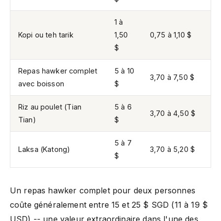
1 à
Kopi ou teh tarik
1,50
0,75 à 1,10 $
$
Repas hawker complet
5 à 10
3,70 à 7,50 $
avec boisson
$
Riz au poulet (Tian
5 à 6
3,70 à 4,50 $
Tian)
$
5 à 7
Laksa (Katong)
3,70 à 5,20 $
$
Un repas hawker complet pour deux personnes
coûte généralement entre 15 et 25 $ SGD (11 à 19 $
USD) -- une valeur extraordinaire dans l'une des