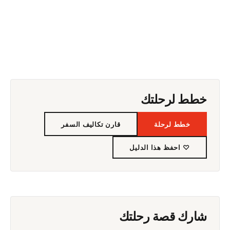
خطط لرحلتك
خطط لرحلة
قارن تكاليف السفر
♡ احفظ هذا الدليل
شارك قصة رحلتك