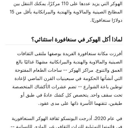
الهوكر التي يزيد عددها على 110 مركزًا، يمكنك التنقل بين
المطابخ الصينية والمالاوية والهندية والبيرانكانية بأقل من 15
دولارًا سنغافوريًا.
لماذا أكل الهوكر في سنغافورة استثنائي؟
أفرزت مكانة سنغافورة الفريدة بوصفها ملتقى الثقافات
الصينية والمالاوية والهندية والبيرانكانية مشهدًا غذائيًا بالغ
العمق والتنوع. مراكز الهوكر -- ساحات الطعام المفتوحة
التي أنشأتها الحكومة في سبعينيات القرن الماضي لإعادة
توطين باعة الشوارع -- تضم عشرات الأكشاك المتخصصة
تحت سقف واحد. يتخصص كل كشك عادةً في طبق أو
طبقين، تتقنهما الأسرة ذاتها على مدى عقود.
في عام 2020، أدرجت اليونسكو ثقافة الهوكر السنغافورية
في قائمتها التمثيلية للتراث الثقافي غير المادي للإنسانية --