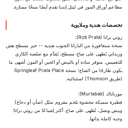
مطاعم أوراق الموز في ليتل إنديا تقدم أيضًا نسخًا ممتازة.
تخصصات هندية وملايوية
روتي براتا (Roti Prata):
نسخة سنغافورة من الباراثا الجنوب هندية -- خبز مسطح هش
وزبداني يُطهى على صاج مسطح، يُقدَّم مع صلصة الكاري
للتغميس. متوفر سادة أو بالبيض أو الجبن أو الموز. أشهى ما
يكون طازجًا من الصاج؛ نسخة Springleaf Prata Place
(طريق Thomson) استثنائية.
مورتاباك (Murtabak):
فطيرة سميكة محشوة بلحم مفروم متبّل (ضأن أو دجاج)
وبيض وبصل، تُطهى على صاج. أكثر إشباعًا من روتي براتا؛
وجبة كاملة بذاتها.