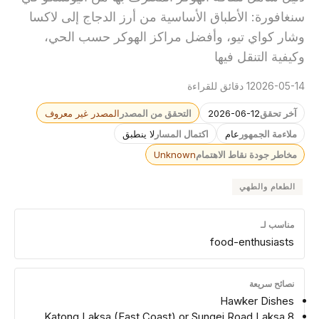
سنغافورة: الأطباق الأساسية من أرز الدجاج إلى لاكسا
وشار كواي تيو، وأفضل مراكز الهوكر حسب الحي،
وكيفية التنقل فيها
2026-05-14
1 دقائق للقراءة
آخر تحقق
2026-06-12
التحقق من المصدر
المصدر غير معروف
ملاءمة الجمهور
عام
اكتمال المسار
لا ينطبق
مخاطر جودة نقاط الاهتمام
Unknown
الطعام والطهي
مناسب لـ
food-enthusiasts
نصائح سريعة
Hawker Dishes
8 Katong Laksa (East Coast) or Sungei Road Laksa