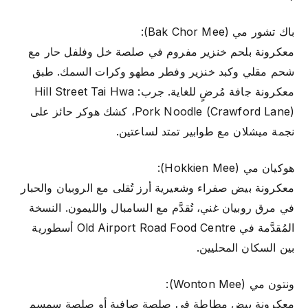
باك تشور مي (Bak Chor Mee):
معكرونة بلحم خنزير مفروم في صلصة خل وفلفل حار مع
شحم مقلي وكبد خنزير وفطر مطهو وكرات السمك. طبق
معكرونة جافة مُرضٍ للغاية. جرب: Hill Street Tai Hwa
Pork Noodle (Crawford Lane)، كشك هوكر حائز على
نجمة ميشلان مع طوابير تمتد لساعتين.
هوكيان مي (Hokkien Mee):
معكرونة بيض صفراء وشعيرية أرز تُقلى مع الروبيان والحبار
في مرق روبيان غني، تُقدَّم مع السامبال والليمون. النسخة
المُقدَّمة في Old Airport Road Food Centre أسطورية
بين السكان المحليين.
ونتون مي (Wonton Mee):
معكرونة بيض مطاطة في صلصة صافية أو صلصة سمسم