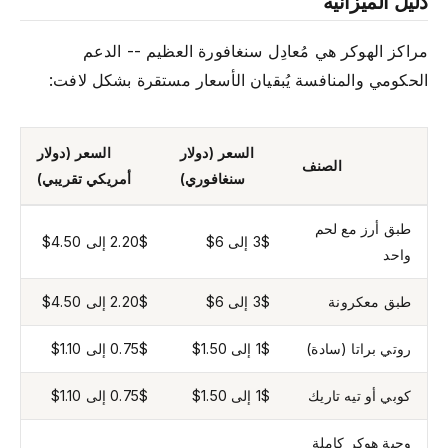
دليل الميزانية
مراكز الهوكر هي مُعادِل سنغافورة العظيم -- الدعم
الحكومي والمنافسة يُبقيان الأسعار مستقرة بشكل لافت:
السعر (دولار
السعر (دولار
الصنف
سنغافوري)
أمريكي تقريبي)
طبق أرز مع لحم
3$ إلى 6$
2.20$ إلى 4.50$
واحد
طبق معكرونة
3$ إلى 6$
2.20$ إلى 4.50$
روتي براتا (سادة)
1$ إلى 1.50$
0.75$ إلى 1.10$
كوبي أو تيه تاريك
1$ إلى 1.50$
0.75$ إلى 1.10$
وجبة هوكر كاملة