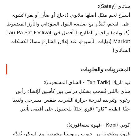
ساتاي (Satay):
أسياخ لحم متبّل أصلها ملايوي (دجاج أو ضأن أو بقر) تُشوى
على الفحم، تُقدَّم مع صلصة الفول السوداني والأرز المضغوط
(كيتوبات) والخيار الطازج. الأفضل في: Lau Pa Sat Festival
Market (نهايات الأسبوع، عند إغلاق الشارع مساءً لكشكات
الساتاي).
المشروبات والحلويات
تيه تاريك (Teh Tarik - الشاي المسحوب):
شاي باللبن يُسحب بشكل درامي بين كأسين لإنشاء رأس
رغوي وتبريده لدرجة حرارة الشرب. طقس مسرحي ولذيذ
حقًا. اطلبه "كاو" (قوي جدًا) للحصول على أقصى تأثير.
كوبي (Kopi - قهوة سنغافورة):
قهوة مطحونة من حبوب روبوستا محمصة مع السكر، تُقدَّم