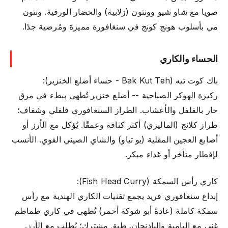
صويا مع شاو شيو وونتون (زلابية) والخضار الورقية. ونتون
مي بأسلوب هونج كونج في سنغافورة مميزة ومُرضية جدًا.
الحساء والكاري
باك كوت تيه (Bak Kut Teh - حساء أضلع الخنزير):
ركيزة الهوكر الصباحية -- أضلع خنزير تُطهى ببطء في مرق
حار بالفلفل والأعشاب. الطراز السنغافوري فلفلي وشفاف؛
طراز كلانج (الماليزي) أكثر كثافة وعمقًا. يُؤكل مع الأرز أو
أصابع العجين المقلية (يو تياو) والشاي الصيني القوي. الأنسب
لإفطار متأخر أو غداء مبكر.
كاري رأس السمكة (Fish Head Curry):
إبداع سنغافوري فريد يجمع تقنيات الكاري الهندية مع رأس
سمكة كاملة (عادةً أبو شوكة أحمر) تُطهى في كاري طماطم
غني مع البامية والباذنجان. طبق مشترك؛ يُطلب مع الأرز.