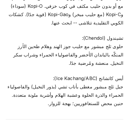
مع أو بدون حليب مكثف في كوب خزفي. Kopi-O (سوداء)
وKopi-C (مع حليب مبخر) وKopi-Gao (قوية جدًا). كشكات
الكوبي التقليدية تتلاشى -- ابحث عنها.
تشيندول (Chendol):
حلوى ثلج مبشور مع حليب جوز الهند وهلام طحين الأرز
المنكّه بالباندان الأخضر والفاصولياء الحمراء وشراب سكر
النخيل. منعشة ومُرضية جدًا.
أيس كاتشانج (Ice Kachang/ABC):
جبل ثلج مبشور مغطى بأتاب تشي (بذور النخيل) والفاصولياء
الحمراء والذرة الحلوة وعشبة الهلام وأشربة ملونة متعددة.
حنين محض للسنغافوريين؛ بهجة للزوار.