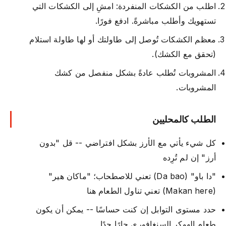
اطلب من الكشكات المنفردة: امشِ إلى الكشكات التي
تستهويك وأطلب مباشرةً. ادفع فورًا.
معظم الكشكات تُوصل إلى طاولتك أو لها طاولة استلام
(تحقق مع الكشك).
المشروبات تُطلب عادةً بشكل منفصل من كشك
المشروبات.
الطلب كالمحليين
كل شيء يأتي مع الأرز بشكل افتراضي -- قل "بدون
أرز" إن لم تُرِده
"دا باو" (Da bao) تعني للاصطحاب؛ "ماكان هير"
(Makan here) تعني تناول الطعام هنا
حدد مستوى التوابل إن كنت حساسًا -- يمكن أن يكون
طعام الهوكر السنغافوري حارًا جدًا