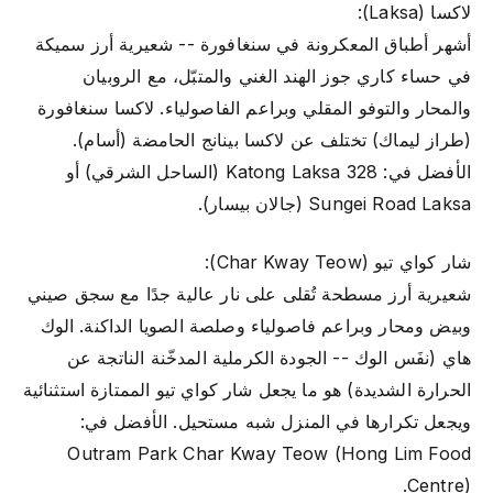
لاكسا (Laksa):
أشهر أطباق المعكرونة في سنغافورة -- شعيرية أرز سميكة
في حساء كاري جوز الهند الغني والمتبّل، مع الروبيان
والمحار والتوفو المقلي وبراعم الفاصولياء. لاكسا سنغافورة
(طراز ليماك) تختلف عن لاكسا بينانج الحامضة (أسام).
الأفضل في: 328 Katong Laksa (الساحل الشرقي) أو
Sungei Road Laksa (جالان بيسار).
شار كواي تيو (Char Kway Teow):
شعيرية أرز مسطحة تُقلى على نار عالية جدًا مع سجق صيني
وبيض ومحار وبراعم فاصولياء وصلصة الصويا الداكنة. الوك
هاي (نفَس الوك -- الجودة الكرملية المدخّنة الناتجة عن
الحرارة الشديدة) هو ما يجعل شار كواي تيو الممتازة استثنائية
ويجعل تكرارها في المنزل شبه مستحيل. الأفضل في:
Outram Park Char Kway Teow (Hong Lim Food
Centre).