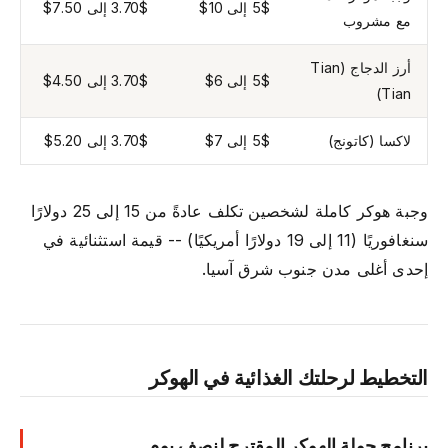
5$ إلى 10$
3.70$ إلى 7.50$
مع مشروب
أرز الدجاج (Tian
5$ إلى 6$
3.70$ إلى 4.50$
Tian)
لاكسا (كاتونج)
5$ إلى 7$
3.70$ إلى 5.20$
وجبة هوكر كاملة لشخصين تكلف عادةً من 15 إلى 25 دولارًا
سنغافوريًا (11 إلى 19 دولارًا أمريكيًا) -- قيمة استثنائية في
إحدى أغلى مدن جنوب شرق آسيا.
التخطيط لرحلتك الغذائية في الهوكر
برنامج جولة الهوكر المقترح لنصف يوم