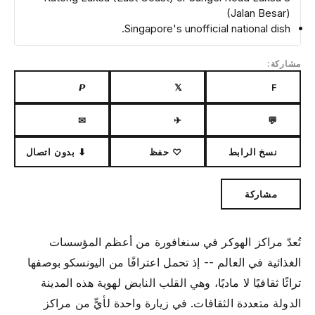
(Jalan Besar)
Singapore's unofficial national dish.
مشاركة:
𝙋
𝕏
F
✉
✈
💬
نسخ الرابط
♡ حفظ
⬇ بدون اتصال
مشاركة
تُعدّ مراكز الهوكر في سنغافورة من أعظم المؤسسات
الغذائية في العالم -- إذ تحمل اعترافًا من اليونسكو بوصفها
تراثًا ثقافيًا لا ماديًا، وهي القلب النابض لهوية هذه المدينة
الدولة متعددة الثقافات. في زيارة واحدة لأيٍّ من مراكز