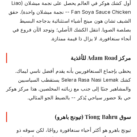
أول كشك هوكر في العالم يحصل على نجمة ميشلان (Liao
Fan Soya Sauce Chicken -- نجمة ميشلان واحدة). حقق
الشيف تشان هون مينج أشياء استثنائية بدجاجه البسيط
بصلصة الصويا. انتقل الكشك الأصلي؛ وتوجد الآن فروع في
أنحاء سنغافورة. لا يزال ذا قيمة ممتازة.
مركز Adam Road للأغذية
يحظى بإجماع السنغافوريين بأنه يقدم أفضل ناسي ليماك.
كشك Selera Rasa Nasi Lemak يستقطب السياسيين
والمشاهير جنبًا إلى جنب مع زبائنه المخلصين. هذا مركز هوكر
حي بلا حضور سياحي يُذكر -- بالضبط الجو المثالي.
سوق Tiong Bahru (تيونج باهرو)
تيونج باهرو هو أكثر أحياء سنغافورة رواجًا، لكن سوقه ذو