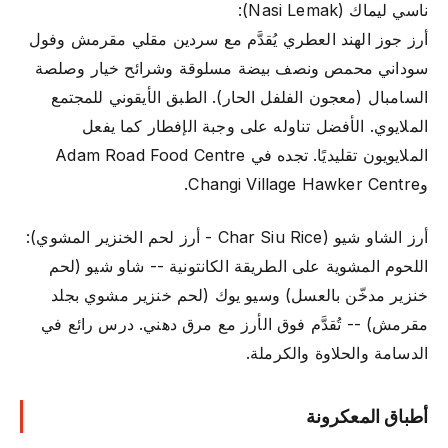
ناسي ليماك (Nasi Lemak):
أرز جوز الهند العطري يُقدَّم مع سردين مقلي مقرمش وفول
سوداني محمص ونصف بيضة مسلوقة وشرائح خيار وصلصة
السامبال (معجون الفلفل الحار). الطبق الأيقوني للمجتمع
الملايوي. الأفضل تناوله على وجبة الإفطار كما يفعل
الملايويون تقليديًا. تجده في Adam Road Food Centre
وChangi Village Hawker Centre.
أرز الشاو شيو (Char Siu Rice - أرز لحم الخنزير المشوي):
اللحوم المشوية على الطريقة الكانتونية -- شاو شيو (لحم
خنزير مدخّن بالعسل) وسيو يوك (لحم خنزير مشوي بجلد
مقرمش) -- تُقدَّم فوق الأرز مع مرق دهني. درس رائع في
الدسامة والحلاوة والكرملة.
أطباق المعكرونة