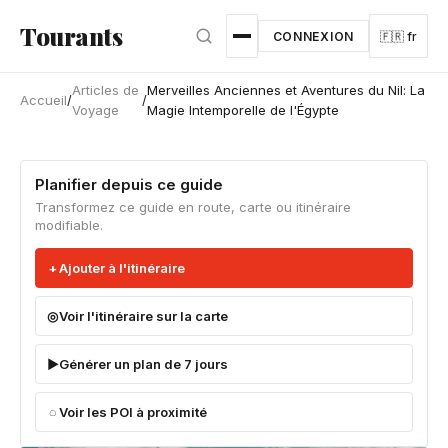
Aller au contenu principal
Tourants
CONNEXION
🇫🇷 fr
Articles de
Merveilles Anciennes et Aventures du Nil: La
Accueil
/
/
Voyage
Magie Intemporelle de l'Égypte
Planifier depuis ce guide
Transformez ce guide en route, carte ou itinéraire
modifiable.
Ajouter à l'itinéraire
Voir l'itinéraire sur la carte
Générer un plan de 7 jours
Voir les POI à proximité