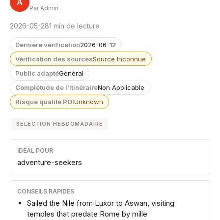
A
Par Admin
2026-05-28
1 min de lecture
Dernière vérification
2026-06-12
Vérification des sources
Source Inconnue
Public adapté
Général
Complétude de l'itinéraire
Non Applicable
Risque qualité POI
Unknown
SÉLECTION HEBDOMADAIRE
IDÉAL POUR
adventure-seekers
CONSEILS RAPIDES
Sailed the Nile from Luxor to Aswan, visiting
temples that predate Rome by mille