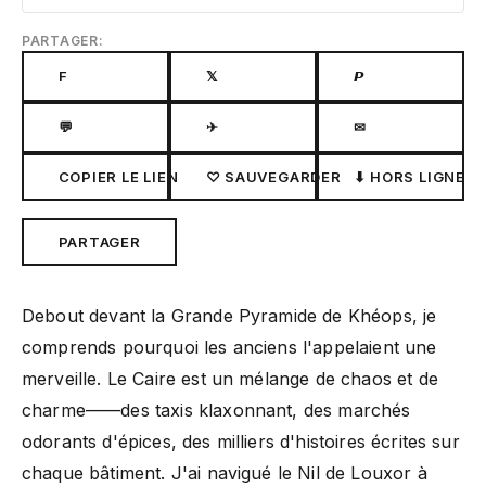
PARTAGER:
F
𝕏
𝙋
💬
✈
✉
COPIER LE LIEN
♡ SAUVEGARDER
⬇ HORS LIGNE
PARTAGER
Debout devant la Grande Pyramide de Khéops, je
comprends pourquoi les anciens l'appelaient une
merveille. Le Caire est un mélange de chaos et de
charme——des taxis klaxonnant, des marchés
odorants d'épices, des milliers d'histoires écrites sur
chaque bâtiment. J'ai navigué le Nil de Louxor à