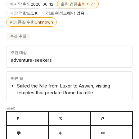
마지막 확인
2026-06-12
출처 검증
출처 미상
대상 적합도
일반
경로 완성도
해당 없음
POI 품질 위험
Unknown
주간 추천
추천 대상
adventure-seekers
빠른 팁
Sailed the Nile from Luxor to Aswan, visiting
temples that predate Rome by mille
공유:
F
𝕏
𝙋
💬
✈
✉