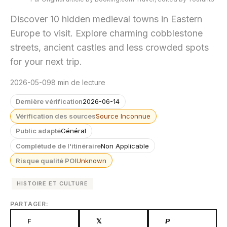
Discover 10 hidden medieval towns in Eastern
Europe to visit. Explore charming cobblestone
streets, ancient castles and less crowded spots
for your next trip.
2026-05-09
8 min de lecture
Dernière vérification
2026-06-14
Vérification des sources
Source Inconnue
Public adapté
Général
Complétude de l'itinéraire
Non Applicable
Risque qualité POI
Unknown
HISTOIRE ET CULTURE
PARTAGER:
F
𝕏
𝙋