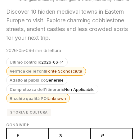
Discover 10 hidden medieval towns in Eastern
Europe to visit. Explore charming cobblestone
streets, ancient castles and less crowded spots
for your next trip.
2026-05-09
6 min di lettura
Ultimo controllo
2026-06-14
Verifica delle fonti
Fonte Sconosciuta
Adatto al pubblico
Generale
Completezza dell'itinerario
Non Applicabile
Rischio qualità POI
Unknown
STORIA E CULTURA
CONDIVIDI:
F
𝕏
𝙋