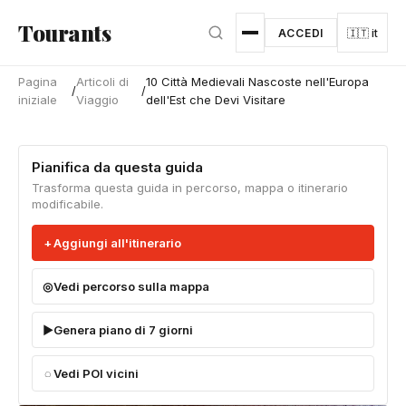
Vai al contenuto principale
Tourants
ACCEDI
🇮🇹 it
Pagina
Articoli di
10 Città Medievali Nascoste nell'Europa
/
/
iniziale
Viaggio
dell'Est che Devi Visitare
Pianifica da questa guida
Trasforma questa guida in percorso, mappa o itinerario
modificabile.
Aggiungi all'itinerario
Vedi percorso sulla mappa
Genera piano di 7 giorni
Vedi POI vicini