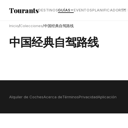
Ir al contenido principal
Tourants
DESTINOS
GUÍAS
EVENTOS
PLANIFICADOR
🗺
Inicio
/
Colecciones
/
中国经典自驾路线
中国经典自驾路线
Alquiler de Coches
Acerca de
Términos
Privacidad
Aplicación