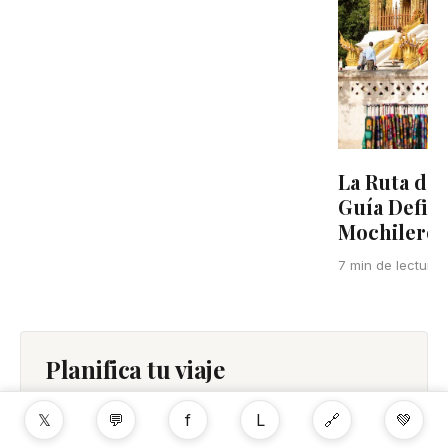
La Ruta del
Guía Defini
Mochilero e
7 min de lectura
Planifica tu viaje
PLANIFICAR UN VIAJE
𝕏
💬
f
L
🔗
💚