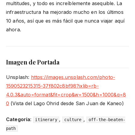
multitudes, y todo es increíblemente asequible. La
infraestructura ha mejorado mucho en los últimos
10 años, así que es más fácil que nunca viajar aquí
ahora.
Imagen de Portada
Unsplash:
https://images.unsplash.com/photo-
1590523215315-37f802c8bf98?ixlib=rb-
4.0.3&auto=format&fit=crop&w=1500&h=1000&q=8
0
(Vista del Lago Ohrid desde San Juan de Kaneo)
Categoría
:
,
,
itinerary
culture
off-the-beaten-
path