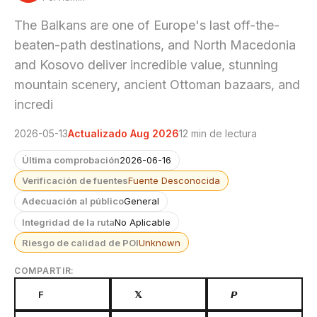
The Balkans are one of Europe's last off-the-
beaten-path destinations, and North Macedonia
and Kosovo deliver incredible value, stunning
mountain scenery, ancient Ottoman bazaars, and
incredi
2026-05-13
Actualizado Aug 2026
12 min de lectura
Última comprobación
2026-06-16
Verificación de fuentes
Fuente Desconocida
Adecuación al público
General
Integridad de la ruta
No Aplicable
Riesgo de calidad de POI
Unknown
COMPARTIR:
F
𝕏
𝙋