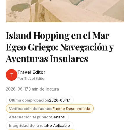
Island Hopping en el Mar
Egeo Griego: Navegación y
Aventuras Insulares
Travel Editor
T
Por Travel Editor
2026-06-17
3 min de lectura
Última comprobación
2026-06-17
Verificación de fuentes
Fuente Desconocida
Adecuación al público
General
Integridad de la ruta
No Aplicable