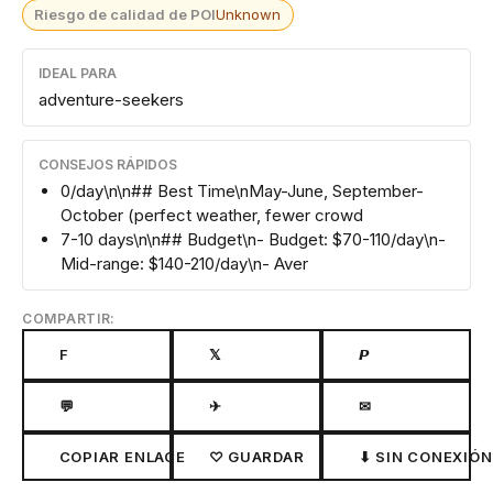
Riesgo de calidad de POI
Unknown
IDEAL PARA
adventure-seekers
CONSEJOS RÁPIDOS
0/day\n\n## Best Time\nMay-June, September-
October (perfect weather, fewer crowd
7-10 days\n\n## Budget\n- Budget: $70-110/day\n-
Mid-range: $140-210/day\n- Aver
COMPARTIR:
F
𝕏
𝙋
💬
✈
✉
COPIAR ENLACE
♡ GUARDAR
⬇ SIN CONEXIÓN