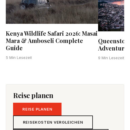
Kenya Wildlife Safari 2026: Masai
Mara & Amboseli Complete
Queenstown
Guide
Adventure 
N
5 Min Lesezeit
9 Min Lesezeit
Reise planen
REISE PLANEN
REISEKOSTEN VERGLEICHEN