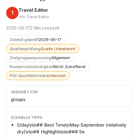
Travel Editor
T
Von Travel Editor
2026-06-17
2 Min Lesezeit
Zuletzt geprüft
2026-06-17
Quellenprüfung
Quelle Unbekannt
Zielgruppenpassung
Allgemein
Routenvollständigkeit
Nicht Zutreffend
POI-Qualitätsrisiko
Unknown
GEEIGNET FÜR
groups
SCHNELLE TIPPS
0/day\n\n## Best Time\nMay-September (relatively
dry)\n\n## Highlights\n\n### Se