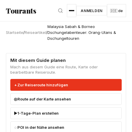
Zum Hauptinhalt springen
Tourants
ANMELDEN
🇩🇪 de
Malaysia Sabah & Borneo
Startseite
/
Reiseartikel
/
Dschungelabenteuer: Orang-Utans &
Dschungeltouren
Mit diesem Guide planen
Mach aus diesem Guide eine Route, Karte oder
bearbeitbare Reiseroute.
Zur Reiseroute hinzufügen
Route auf der Karte ansehen
1-Tage-Plan erstellen
POI in der Nähe ansehen