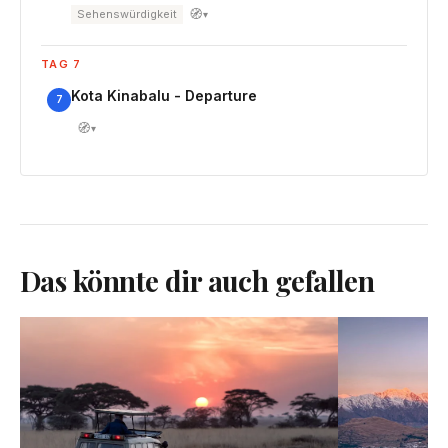
🧭
Sehenswürdigkeit
▾
TAG 7
Kota Kinabalu - Departure
7
🧭
▾
Das könnte dir auch gefallen