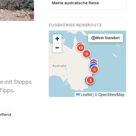
Meine australische Reise
ZUGEHÖRIGE REISEROUTE
+
Mein Standort
11
−
10
9
8
7
6
5
4
1
2
3
te mit Stopps
Tipps.
Leaflet
|
©
OpenStreetMap
effend