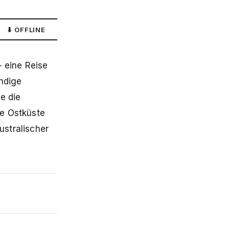
⬇ OFFLINE
— eine Reise
ndige
e die
ie Ostküste
ustralischer