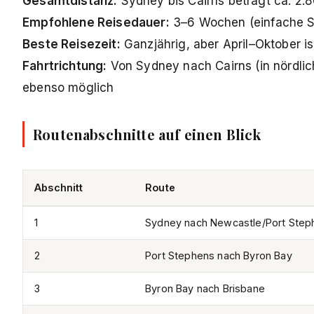
Gesamtdistanz:
Sydney bis Cairns beträgt ca. 2.
Empfohlene Reisedauer:
3–6 Wochen (einfache St
Beste Reisezeit:
Ganzjährig, aber April–Oktober i
Fahrtrichtung:
Von Sydney nach Cairns (in nördlic
ebenso möglich
Routenabschnitte auf einen Blick
Abschnitt
Route
1
Sydney nach Newcastle/Port Step
2
Port Stephens nach Byron Bay
3
Byron Bay nach Brisbane