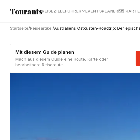
Zum Hauptinhalt springen
Tourants
REISEZIELE
FÜHRER
EVENTS
PLANER
🗺 KARTE
Startseite
/
Reiseartikel
/
Australiens Ostküsten-Roadtrip: Der episc
Mit diesem Guide planen
Mach aus diesem Guide eine Route, Karte oder
bearbeitbare Reiseroute.