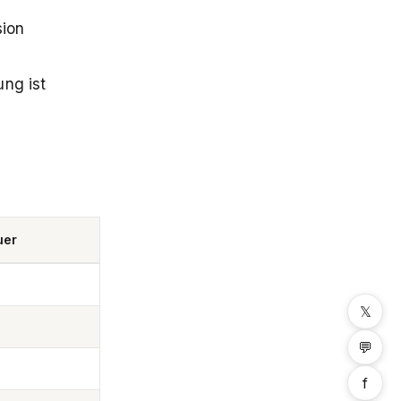
sion
ung ist
uer
𝕏
💬
f