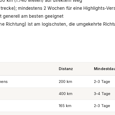
800 km (1.740 Meilen) auf direktem Weg
recke); mindestens 2 Wochen für eine Highlights-Ver
st generell am besten geeignet
he Richtung) ist am logischsten, die umgekehrte Richt
Distanz
Mindestda
hens
200 km
2–3 Tage
400 km
3–4 Tage
165 km
2–3 Tage