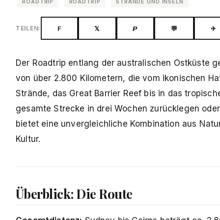
ROADTRIP
ROADTRIP
STRÄNDE UND INSELN
F
𝕏
𝙋
💬
✈
TEILEN:
Der Roadtrip entlang der australischen Ostküste g
von über 2.800 Kilometern, die vom ikonischen H
Strände, das Great Barrier Reef bis in das tropisc
gesamte Strecke in drei Wochen zurücklegen oder 
bietet eine unvergleichliche Kombination aus Nat
Kultur.
Überblick: Die Route