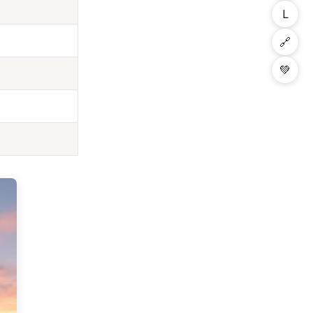
L
🔗
💚