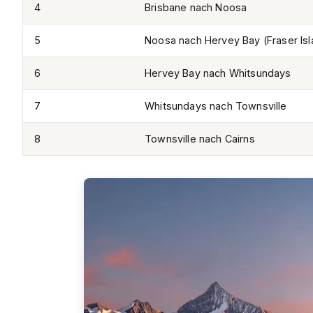
4
Brisbane nach Noosa
5
Noosa nach Hervey Bay (Fraser Isl
6
Hervey Bay nach Whitsundays
7
Whitsundays nach Townsville
8
Townsville nach Cairns