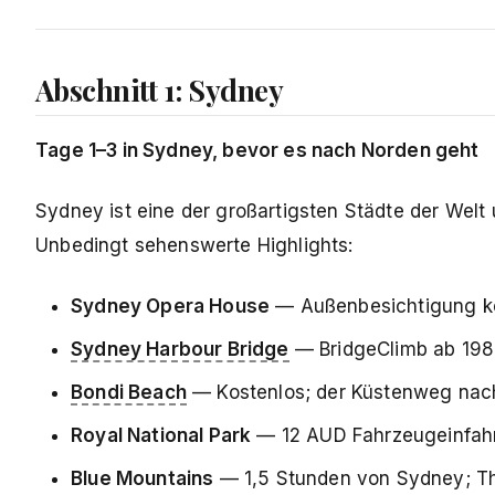
Abschnitt 1: Sydney
Tage 1–3 in Sydney, bevor es nach Norden geht
Sydney ist eine der großartigsten Städte der Welt 
Unbedingt sehenswerte Highlights:
Sydney Opera House
— Außenbesichtigung ko
Sydney Harbour Bridge
— BridgeClimb ab 198
Bondi Beach
— Kostenlos; der Küstenweg nac
Royal National Park
— 12 AUD Fahrzeugeinfahrt
Blue Mountains
— 1,5 Stunden von Sydney; Thr