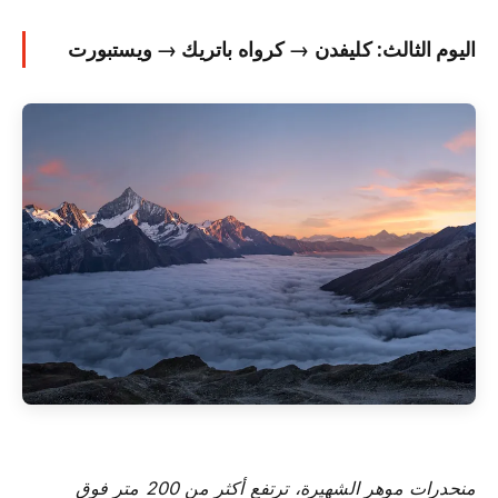
اليوم الثالث: كليفدن → كرواه باتريك → ويستبورت
منحدرات موهر الشهيرة، ترتفع أكثر من 200 متر فوق