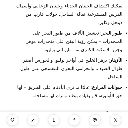
يمكنك اكتشاف الحيتان الحدباء وحيتان الزعانف وأسماك
القرش المسترخية قبالة الساحل. جولات قارب من
دينجل وكلير.
طيور البحر
: تعشش الآلاف من طيور البحر على
المنحدرات – يمكن رؤية البفن على منحدرات موهر
وجزر بلاسكت الكبرى من مايو إلى يوليو.
الأزهار
: يزهر الخلنج في أواخر يوليو، والجورس أصفر
طوال الصيف، والخزامى البحري البنفسجي على طول
الساحل.
حيوانات المزارع
: غالبًا ما ترى الأغنام على الطريق – لها
حق الأولوية، قم بقيادة ببطء واترك لها مساحة.
نصائح أساسية للسفر في يونيو-يوليو
💚
🔗
L
f
💬
𝕏