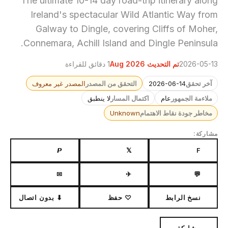
The ultimate 10-14 day road-trip itinerary along
Ireland's spectacular Wild Atlantic Way from
Galway to Dingle, covering Cliffs of Moher,
Connemara, Achill Island and Dingle Peninsula.
2026-05-13
تم التحديث Aug 2026
1 دقائق للقراءة
آخر تحقق
2026-06-14
التحقق من المصدر
المصدر غير معروف
ملاءمة الجمهور
عام
اكتمال المسار
لا ينطبق
مخاطر جودة نقاط الاهتمام
Unknown
مشاركة:
𝙋
𝕏
F
✉
✈
💬
نسخ الرابط
♡ حفظ
⬇ بدون اتصال
مشاركة