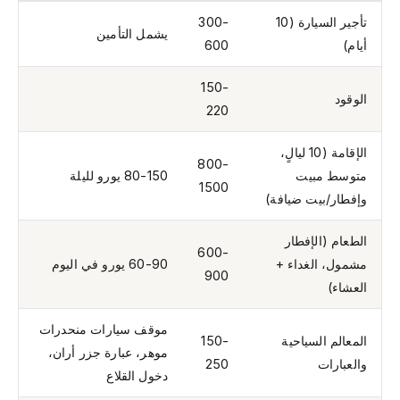
تأجير السيارة (10
300-
يشمل التأمين
أيام)
600
150-
الوقود
220
الإقامة (10 ليالٍ،
800-
متوسط مبيت
80-150 يورو لليلة
1500
وإفطار/بيت ضيافة)
الطعام (الإفطار
600-
مشمول، الغداء +
60-90 يورو في اليوم
900
العشاء)
موقف سيارات منحدرات
المعالم السياحية
150-
موهر، عبارة جزر أران،
والعبارات
250
دخول القلاع