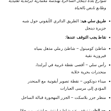
شوارع بلدة دينجل الساحرة بهندسة معمارية أيرلندية تقليدية
وطابع نابض بالحياة
طريق سلي هيد
: الطريق الدائري الأيقوني حول شبه
جزيرة دينجل
نقاط يجب التوقف عندها
:
شاطئ كومينول – شاطئ رملي مذهل بمياه
فيروزية نقية
رأس سلي – أقصى نقطة غربية في أيرلندا،
منحدرات بحرية خلابة
ميناء دونكوين – نقطة تصوير أيقونية مع المنحدر
المؤدي إلى مرسى العبارات
منظر جزر بلاسكت – الجزر المهجورة قبالة الساحل
بعد الظهر
: توقف عند شاطئ إينتش – اشتهر من خلال