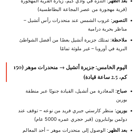
بعد الظهر
: التنزه في وادي كيم، زيارة القرية المهجورة
(قرية مهجورة من عصر المجاعة البطاطسية)
التصوير
: غروب الشمس عند منحدرات رأس أتشيل –
مناظر بحرية درامية
ملاحظة
: تمتلك جزيرة أتشيل بعضًا من أفضل الشواطئ
البرية في أوروبا – غير ملوثة تمامًا
اليوم الخامس: جزيرة أتشيل → منحدرات موهر (150
كم، 2.5 ساعة قيادة)
صباح
: المغادرة من أتشيل، القيادة جنوبًا عبر منطقة
بورين
بورين
: منظر كارستي جيري فريد من نوعه – توقف عند
دولمن بولنابرون (قبر حجري عمره 5000 عام)
بعد الظهر
: الوصول إلى منحدرات موهر – أحد المعالم