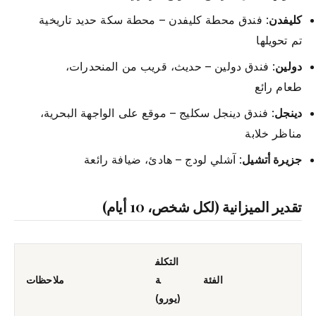
كليفدن
: فندق محطة كليفدن – محطة سكة حديد تاريخية
تم تحويلها
دولين
: فندق دولين – حديث، قريب من المنحدرات،
طعام رائع
دينجل
: فندق دينجل سكليج – موقع على الواجهة البحرية،
مناظر خلابة
جزيرة أتشيل
: آشلي لودج – هادئ، ضيافة رائعة
تقدير الميزانية (لكل شخص، 10 أيام)
التكلف
الفئة
ة
ملاحظات
(يورو)