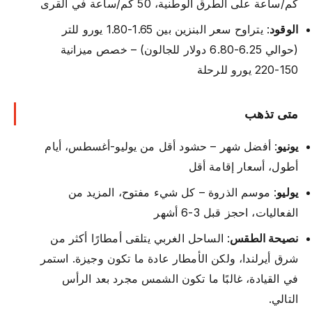
كم/ساعة على الطرق الوطنية، 50 كم/ساعة في القرى
الوقود
: يتراوح سعر البنزين بين 1.65-1.80 يورو للتر
(حوالي 6.25-6.80 دولار للجالون) – خصص ميزانية
150-220 يورو للرحلة
متى تذهب
يونيو
: أفضل شهر – حشود أقل من يوليو-أغسطس، أيام
أطول، أسعار إقامة أقل
يوليو
: موسم الذروة – كل شيء مفتوح، المزيد من
الفعاليات، احجز قبل 3-6 أشهر
نصيحة الطقس
: الساحل الغربي يتلقى أمطارًا أكثر من
شرق أيرلندا، ولكن الأمطار عادة ما تكون وجيزة. استمر
في القيادة، غالبًا ما تكون الشمس مجرد بعد الرأس
التالي.