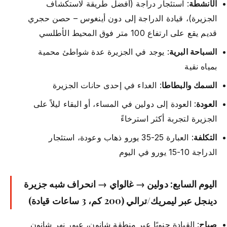
الأنشطة
: استئجار دراجة (أفضل طريقة لاستكشاف
الجزيرة)، قيادة الدراجة إلى دون أينغوس – حصن حجري
قديم يقع على ارتفاع 100 متر فوق المحيط الأطلسي
السباحة البرية
: يوجد في الجزيرة عدة شواطئ محمية
بمياه نقية
السمك والبطاطا
: الغداء في إحدى حانات الجزيرة
العودة
: العودة إلى دولين في المساء، أو البقاء ليلاً على
الجزيرة لتجربة أكثر استرخاءً
التكلفة
: العبارة 25-35 يورو ذهاب وعودة، استئجار
الدراجة 10-15 يورو في اليوم
اليوم السابع: دولين → غالواي → انحراف شبه جزيرة
دينجل عبر ليمريك/ترالي (200 كم، 3 ساعات قيادة)
صباح
: القيادة جنوبًا عبر منطقة شانون، عبور نهر شانون