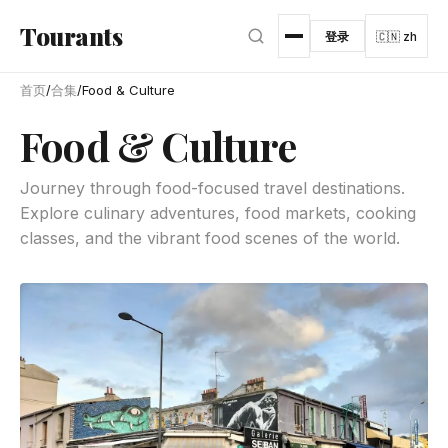
跳转到主内容
Tourants
登录
🇨🇳 zh
首页
/
合集
/
Food & Culture
Food & Culture
Journey through food-focused travel destinations.
Explore culinary adventures, food markets, cooking
classes, and the vibrant food scenes of the world.