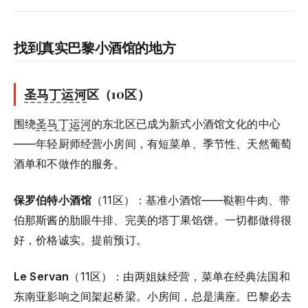
找到真实巴黎小酒馆的地方
圣马丁运河
区（10区）
围绕
圣马丁运河
的东北区已成为新式小酒馆文化的中心
——年轻厨师经营小房间，有短菜单、季节性、天然葡萄
酒单和不做作的服务。
保罗伯特小酒馆
（11区）：基准小酒馆——鞑靼牛肉、带
伯那斯酱的肋眼牛排、完美的塔丁果馅饼。一切都做得很
好，价格诚实。提前预订。
Le Servan
（11区）：由两姐妹经营，菜单在经典法国和
东南亚影响之间架起桥梁。小房间，总是满座。巴黎必去