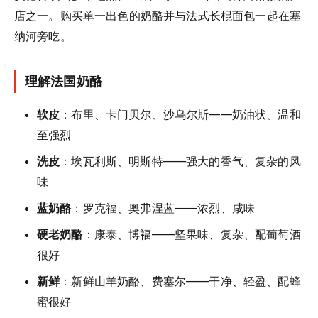
店之一。购买单一出色的奶酪并与法式长棍面包一起在塞
纳河旁吃。
理解法国奶酪
软皮
：布里、卡门贝尔、沙乌尔斯——奶油状、温和
至强烈
洗皮
：埃瓦利斯、明斯特——强大的香气、复杂的风
味
蓝奶酪
：罗克福、奥弗涅蓝——浓烈、咸味
硬老奶酪
：康泰、博福——坚果味、复杂、配葡萄酒
很好
新鲜
：新鲜山羊奶酪、费塞尔——干净、轻盈、配蜂
蜜很好