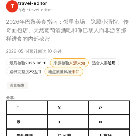
travel-editor
T
作者：travel-editor
2026年巴黎美食指南：邻里市场、隐藏小酒馆、传
奇面包店、天然葡萄酒酒吧和像巴黎人而非游客那
样进食的内部秘密
2026-05-14
预计阅读 10 分钟
最后核验
2026-06-11
来源核验
来源未知
适合人群
通用
路线完整度
不适用
地点质量风险
未知
美食探索
分享:
F
𝕏
𝙋
💬
✈
✉
复制链接
♡ 收藏
⬇ 离线