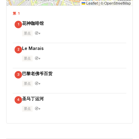
Leaflet
|
©
OpenStreetMap
第 1
花神咖啡馆
1
🧭
景点
▾
Le Marais
2
🧭
景点
▾
巴黎老佛爷百货
3
🧭
景点
▾
圣马丁运河
4
🧭
景点
▾