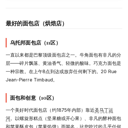
最好的面包店（烘焙店）
乌托邦面包店（11区）
一直以来都是巴黎顶级面包店之一。牛角面包有非凡的分
层——碎片飘落、黄油香气、轻微的酸味。巧克力面包是
一种宗教。在上午8点到达或放弃任何剩下的。20 Rue
Jean-Pierre Timbaud。
面包和创意（10区）
一个美好时代面包店（约1875年内部）靠近
圣马丁运
河
。以螺旋形糕点（坚果糖或开心果）、非凡的酵种面包
和苹果酥皮包（苹果馅饼）而闻名，比您吃过的几乎任何