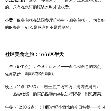
的。只有在您订购瓶装水时才被收费。
小费
：服务包括在法国餐厅价格中（服务包括）。为良好
的服务留下€1-5是感谢但不是强制的。
社区美食之旅：10/11区半天
上午（9-11点）：
圣马丁运河
区——面包和创意的糕点，
运河散步，咖啡馆露台咖啡。
晚上（11点-12:30）：巴士底广场市场（周四或周日）
——品尝牡蛎，购买奶酪和肉类以进行野餐，浏览蔬菜。
午餐（12:30-2点）：11区锌吧小酒馆的今日特餐——€14