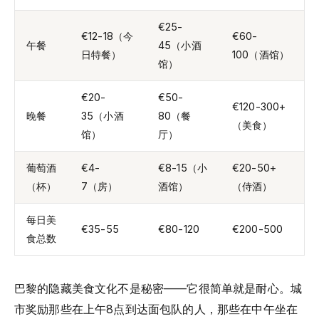
€25-
€12-18（今
€60-
午餐
45（小酒
日特餐）
100（酒馆）
馆）
€20-
€50-
€120-300+
晚餐
35（小酒
80（餐
（美食）
馆）
厅）
葡萄酒
€4-
€8-15（小
€20-50+
（杯）
7（房）
酒馆）
（侍酒）
每日美
€35-55
€80-120
€200-500
食总数
巴黎的隐藏美食文化不是秘密——它很简单就是耐心。城
市奖励那些在上午8点到达面包队的人，那些在中午坐在