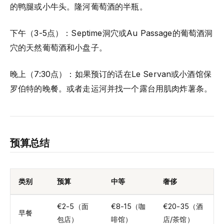
的鸭腿或小牛头。隆河葡萄酒的半瓶。
下午（3-5点）：Septime洞穴或Au Passage的葡萄酒洞
穴的天然葡萄酒和小盘子。
晚上（7:30点）：如果预订的话在Le Servan或小酒馆保
罗伯特的晚餐。或者走运河并找一个露台用肌肉炸薯条。
预算总结
类别
预算
中等
奢侈
€2-5（面
€8-15（咖
€20-35（酒
早餐
包店）
啡馆）
店/茶馆）