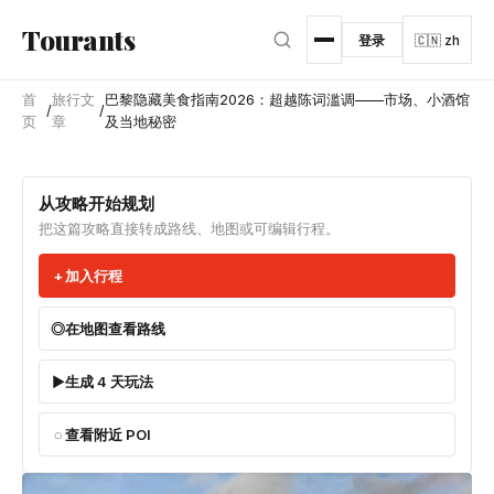
跳转到主内容
Tourants
登录
🇨🇳 zh
首
旅行文
巴黎隐藏美食指南2026：超越陈词滥调——市场、小酒馆
/
/
页
章
及当地秘密
从攻略开始规划
把这篇攻略直接转成路线、地图或可编辑行程。
加入行程
在地图查看路线
生成 4 天玩法
查看附近 POI