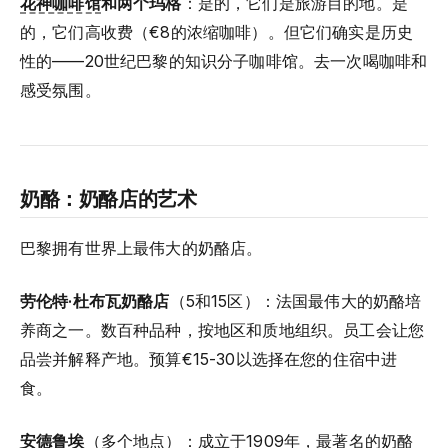
花神咖啡馆
和两个玛格
：是的，它们是旅游目的地。是
的，它们高收费（€8的浓缩咖啡）。但它们确实是历史
性的——20世纪巴黎的知识分子咖啡馆。去一次喝咖啡和
感受氛围。
奶酪：奶酪店的艺术
巴黎拥有世界上最伟大的奶酪店。
劳伦特·杜布瓦奶酪店
（5和15区）：法国最伟大的奶酪培
养商之一。数百种品种，按地区和质地组织。员工会让您
品尝并解释产地。预算€15-30以选择在您的住宿中进
食。
安德鲁埃
（多个地点）：成立于1909年，最著名的奶酪