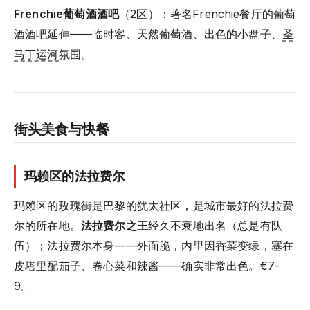
Frenchie葡萄酒酒吧
（2区）：著名Frenchie餐厅的葡萄
酒酒吧延伸——临时客、天然葡萄酒、出色的小盘子、
圣
马丁运河
氛围。
街头美食与快餐
玛赖区的法拉费尔
玛赖区的玫瑰街是巴黎的犹太社区，是城市最好的法拉费
尔的所在地。
法拉费尔之王
经久不衰地出名（总是有队
伍）；法拉费尔本身——外面脆，内里因香菜变绿，塞在
皮塔里配茄子、卷心菜和辣酱——确实非常出色。€7-
9。