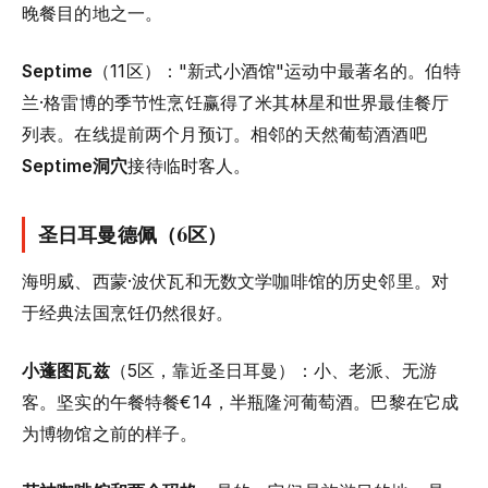
晚餐目的地之一。
Septime
（11区）："新式小酒馆"运动中最著名的。伯特
兰·格雷博的季节性烹饪赢得了米其林星和世界最佳餐厅
列表。在线提前两个月预订。相邻的天然葡萄酒酒吧
Septime洞穴
接待临时客人。
圣日耳曼德佩（6区）
海明威、西蒙·波伏瓦和无数文学咖啡馆的历史邻里。对
于经典法国烹饪仍然很好。
小蓬图瓦兹
（5区，靠近圣日耳曼）：小、老派、无游
客。坚实的午餐特餐€14，半瓶隆河葡萄酒。巴黎在它成
为博物馆之前的样子。