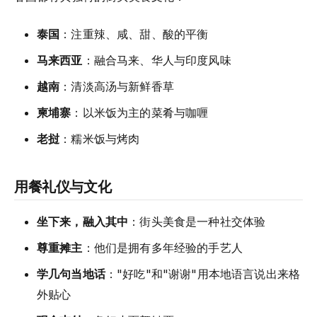
泰国
：注重辣、咸、甜、酸的平衡
马来西亚
：融合马来、华人与印度风味
越南
：清淡高汤与新鲜香草
柬埔寨
：以米饭为主的菜肴与咖喱
老挝
：糯米饭与烤肉
用餐礼仪与文化
坐下来，融入其中
：街头美食是一种社交体验
尊重摊主
：他们是拥有多年经验的手艺人
学几句当地话
："好吃"和"谢谢"用本地语言说出来格
外贴心