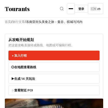
跳转到主内容
Tourants
登录
🇨🇳 zh
首页
/
旅行文章
/
东南亚街头美食之旅：曼谷、槟城与河内
从攻略开始规划
把这篇攻略直接转成路线、地图或可编辑行程。
加入行程
在地图查看路线
生成 14 天玩法
查看附近 POI