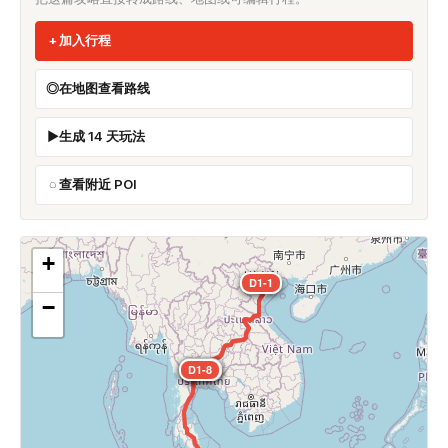
加入行程
在地图查看路线
生成 14 天玩法
查看附近 POI
+
D1-1
D1-5
D1-9
−
D1-10
D1-2
D1-8
D1-4
D1-6
D1-7