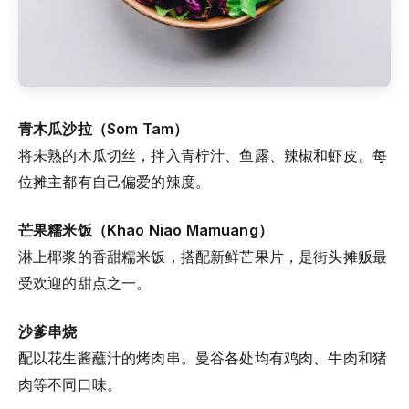
青木瓜沙拉（Som Tam）
将未熟的木瓜切丝，拌入青柠汁、鱼露、辣椒和虾皮。每
位摊主都有自己偏爱的辣度。
芒果糯米饭（Khao Niao Mamuang）
淋上椰浆的香甜糯米饭，搭配新鲜芒果片，是街头摊贩最
受欢迎的甜点之一。
沙爹串烧
配以花生酱蘸汁的烤肉串。曼谷各处均有鸡肉、牛肉和猪
肉等不同口味。