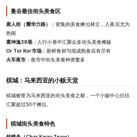
曼谷最佳街头美食区
唐人街（耀华力路）
：密集的美食摊位林立，入夜后尤为
热闹
素坤逸38巷
：人行小巷中汇聚众多街头美食摊贩
Or Tor Kor市场
：新鲜食材与现成熟食应有尽有
火车夜市
：夜市中街头美食种类繁多
槟城：马来西亚的小贩天堂
槟城被誉为马来西亚的街头美食之都，一个小贩中心往往
汇聚超过50个摊位。
槟城街头美食特色
炒粿条（Char Kway Teow）