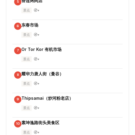
香莲烤肉店
5
🧭
景点
▾
东春市场
6
🧭
景点
▾
Or Tor Kor 有机市场
7
🧭
景点
▾
耀华力唐人街（曼谷）
8
🧭
景点
▾
Thipsamai（炒河粉老店）
9
🧭
景点
▾
素坤逸路街头美食区
10
🧭
景点
▾