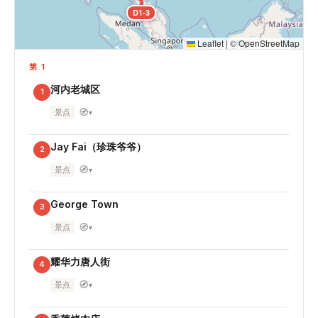
D1-3
Leaflet
|
©
OpenStreetMap
第 1
河内老城区
1
🧭
景点
▾
Jay Fai（珍珠爷爷）
2
🧭
景点
▾
George Town
3
🧭
景点
▾
耀华力唐人街
4
🧭
景点
▾