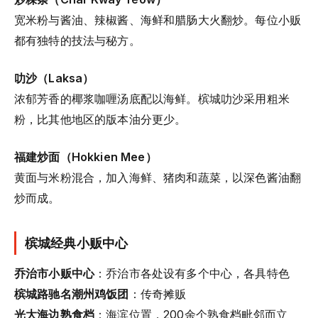
宽米粉与酱油、辣椒酱、海鲜和腊肠大火翻炒。每位小贩
都有独特的技法与秘方。
叻沙（Laksa）
浓郁芳香的椰浆咖喱汤底配以海鲜。槟城叻沙采用粗米
粉，比其他地区的版本油分更少。
福建炒面（Hokkien Mee）
黄面与米粉混合，加入海鲜、猪肉和蔬菜，以深色酱油翻
炒而成。
槟城经典小贩中心
乔治市小贩中心
：乔治市各处设有多个中心，各具特色
槟城路驰名潮州鸡饭团
：传奇摊贩
光大海边熟食档
：海滨位置，200余个熟食档毗邻而立