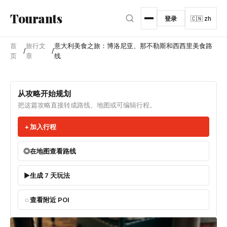
跳转到主内容
Tourants
登录
🇨🇳 zh
首
旅行文
意大利美食之旅：博洛尼亚、那不勒斯和西西里美食路
/
/
页
章
线
从攻略开始规划
把这篇攻略直接转成路线、地图或可编辑行程。
加入行程
在地图查看路线
生成 7 天玩法
查看附近 POI