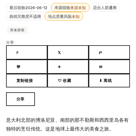
最后核验
2026-06-12
来源核验
来源未知
适合人群
通用
路线完整度
不适用
地点质量风险
未知
美食探索
分享:
F
𝕏
𝙋
💬
✈
✉
复制链接
♡ 收藏
⬇ 离线
分享
意大利北部的博洛尼亚、南部的那不勒斯和西西里岛各有
独特的烹饪传统。这是地球上最伟大的美食之旅。