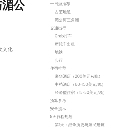
与湄公
一日游推荐
古芝地道
湄公河三角洲
交通出行
Grab打车
摩托车出租
食文化
地铁
步行
住宿推荐
豪华酒店（200美元+/晚）
中档酒店（60-150美元/晚）
经济型住宿（15-50美元/晚）
预算参考
安全提示
5天行程规划
第1天：战争历史与殖民建筑