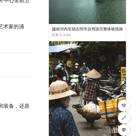
术中心里前卫
艺术家的涌
越南河内至胡志明市自驾游完整体验指南
距离 0.4 km
💚
和装备，还原
🔗
💬