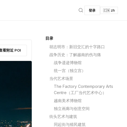
登录
🇨🇳 zh
目录
胡志明市：新旧交汇的十字路口
查看附近 POI
战争历史：了解越南的伤与痛
战争遗迹博物馆
统一宫（独立宫）
当代艺术场景
The Factory Contemporary Arts
Centre（工厂当代艺术中心）
越南美术博物馆
独立画廊与创意空间
街头艺术与建筑
同起街与殖民建筑