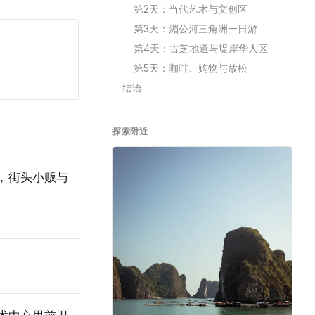
第2天：当代艺术与文创区
第3天：湄公河三角洲一日游
第4天：古芝地道与堤岸华人区
第5天：咖啡、购物与放松
结语
探索附近
，街头小贩与
。