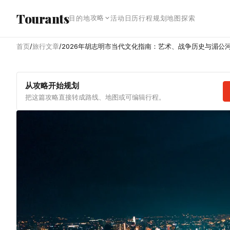
跳转到主内容
Tourants
攻略
目的地
活动日历
行程规划
地图探索
首页
/
旅行文章
/
2026年胡志明市当代文化指南：艺术、战争历史与湄公
从攻略开始规划
把这篇攻略直接转成路线、地图或可编辑行程。