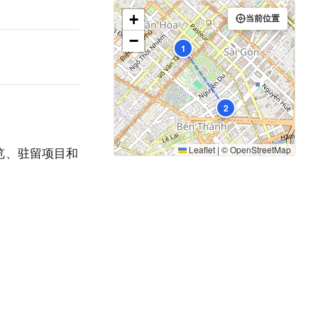
+
当前位置
−
1
2
Leaflet
|
©
OpenStreetMap
展览、驻留项目和