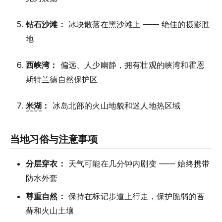
钻石沙滩：
冰块散落在黑沙滩上 —— 绝佳的摄影胜
地
西峡湾：
偏远、人少幽静，拥有壮观的峡湾和霍恩
斯特兰德自然保护区
米湖
：
冰岛北部的火山地貌和迷人地热区域
当地习俗与注意事项
分层穿衣：
天气可能在几分钟内剧变 —— 始终携带
防水外套
尊重自然：
保持在标记步道上行走，保护脆弱的苔
藓和火山土壤