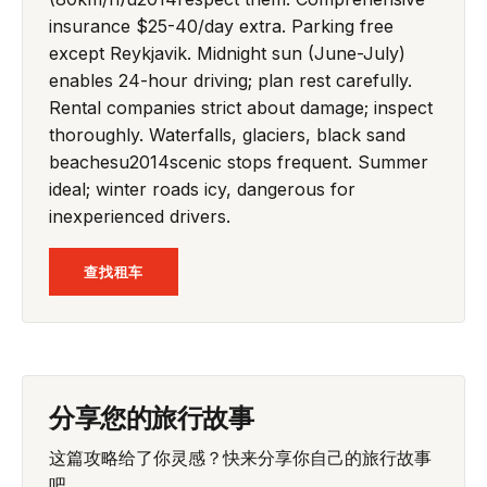
insurance $25-40/day extra. Parking free
except Reykjavik. Midnight sun (June-July)
enables 24-hour driving; plan rest carefully.
Rental companies strict about damage; inspect
thoroughly. Waterfalls, glaciers, black sand
beachesu2014scenic stops frequent. Summer
ideal; winter roads icy, dangerous for
inexperienced drivers.
查找租车
分享您的旅行故事
这篇攻略给了你灵感？快来分享你自己的旅行故事
吧