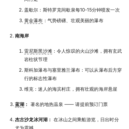
盖歇尔：斯特罗克间歇泉每10-15分钟喷发一次
黄金瀑布
：气势磅礴、壮观美丽的瀑布
南海岸
雷尼斯黑沙滩
：令人惊叹的火山沙滩，拥有玄武
岩柱状节理
斯科加瀑布与塞里雅兰瀑布：可以从瀑布后方穿
行的标志性瀑布
维克：迷人的海滨村庄，拥有壮观的海岸悬崖
蓝湖
：
著名的地热温泉 —— 请提前预订门票
杰古沙龙冰河湖：
在冰山之间乘船游览，日出时分
尤为震撼