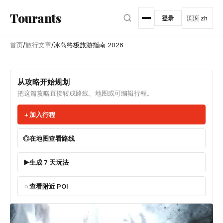
跳转到主内容
Tourants
登录
🇨🇳 zh
首页
/
旅行文章
/
冰岛终极旅游指南 2026
从攻略开始规划
把这篇攻略直接转成路线、地图或可编辑行程。
加入行程
在地图查看路线
生成 7 天玩法
查看附近 POI