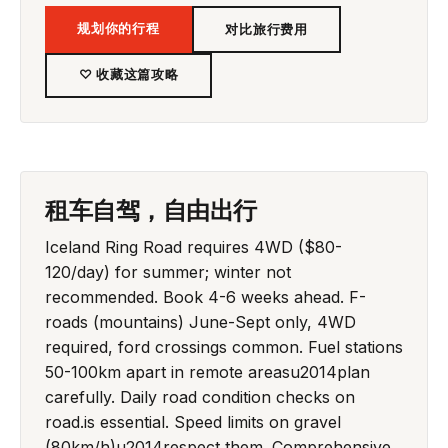
规划你的行程
对比旅行费用
♡ 收藏这篇攻略
租车自驾，自由出行
Iceland Ring Road requires 4WD ($80-
120/day) for summer; winter not
recommended. Book 4-6 weeks ahead. F-
roads (mountains) June-Sept only, 4WD
required, ford crossings common. Fuel stations
50-100km apart in remote areasu2014plan
carefully. Daily road condition checks on
road.is essential. Speed limits on gravel
(80km/h)u2014respect them. Comprehensive