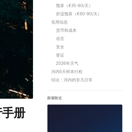
预算（€35-60/天）
舒适预算（€60-90/天）
实用信息
货币和成本
语言
安全
签证
2026年天气
河内5天样本行程
结论：河内的非凡日常
探索附近
行手册