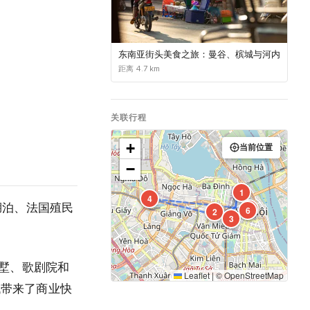
东南亚街头美食之旅：曼谷、槟城与河内
距离 4.7 km
关联行程
+
当前位置
−
1
4
湖泊、法国殖民
5
6
2
3
别墅、歌剧院和
Leaflet
|
©
OpenStreetMap
代带来了商业快