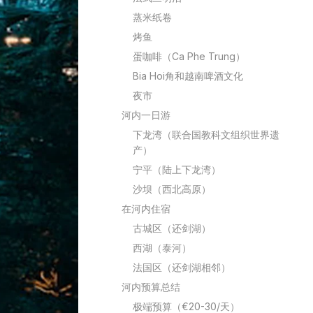
蒸米纸卷
烤鱼
蛋咖啡（Ca Phe Trung）
Bia Hoi角和越南啤酒文化
夜市
河内一日游
下龙湾（联合国教科文组织世界遗
产）
宁平（陆上下龙湾）
沙坝（西北高原）
在河内住宿
古城区（还剑湖）
西湖（泰河）
法国区（还剑湖相邻）
河内预算总结
极端预算（€20-30/天）