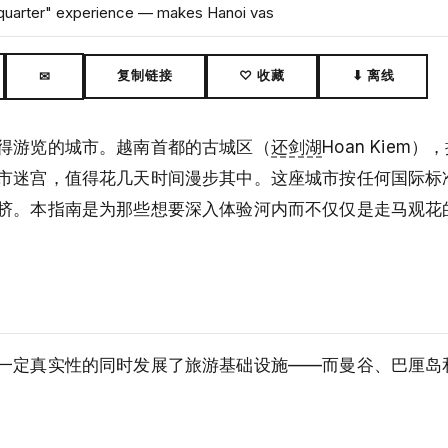
d quarter" experience — makes Hanoi vas
复制链接
♡ 收藏
⬇ 离线
✉
得游览的城市。越南首都的古城区（
还剑湖
Hoan Kiem
市迷宫，值得花几天时间漫步其中。这座城市按任何国际标
挤。本指南是为那些想要深入体验河内而不仅仅是走马观花
一定真实性的同时发展了旅游基础设施——而曼谷、巴厘岛