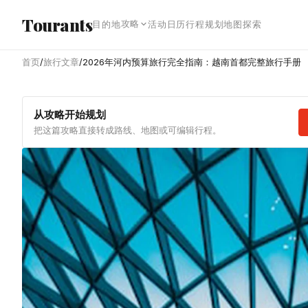
跳转到主内容
Tourants
攻略
目的地
活动日历
行程规划
地图探索
首页
/
旅行文章
/
2026年河内预算旅行完全指南：越南首都完整旅行手册
从攻略开始规划
把这篇攻略直接转成路线、地图或可编辑行程。