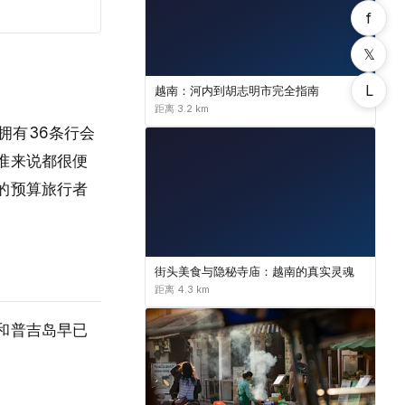
f
𝕏
L
越南：河内到胡志明市完全指南
距离 3.2 km
），拥有36条行会
准来说都很便
的预算旅行者
街头美食与隐秘寺庙：越南的真实灵魂
距离 4.3 km
和普吉岛早已