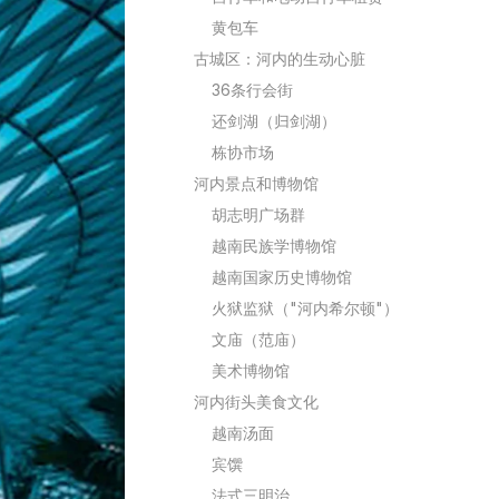
黄包车
古城区：河内的生动心脏
36条行会街
还剑湖（归剑湖）
栋协市场
河内景点和博物馆
胡志明广场群
越南民族学博物馆
越南国家历史博物馆
火狱监狱（"河内希尔顿"）
文庙（范庙）
美术博物馆
河内街头美食文化
越南汤面
宾馔
法式三明治