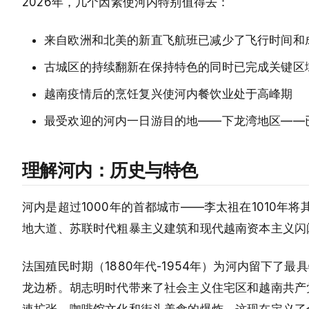
2026年，几个因素使河内特别值得去：
来自欧洲和北美的新直飞航班已减少了飞行时间和
古城区的持续翻新在保持特色的同时已完成关键区
越南疫情后的烹饪复兴使河内餐饮业处于高峰期
最受欢迎的河内一日游目的地——下龙湾地区——
理解河内：历史与特色
河内是超过1000年的首都城市——李太祖在1010
地大道、苏联时代粗暴主义建筑和现代越南资本主义闪
法国殖民时期（1880年代-1954年）为河内留下
龙边桥。胡志明时代带来了社会主义住宅区和越南共产
速扩张、咖啡馆文化和街头美食的爆炸，这现在定义了