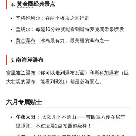
4.
黄金圈
经典景点
辛格维利尔：在两个板块之间行走
盖锡尔：每隔10分钟就能看到斯特罗克间歇泉喷发
黄金瀑布
：冰岛最有力、最美丽的瀑布之一
5.
南海岸瀑布
塞里雅兰瀑布
（你可以走到瀑布
后面
）和
斯科加瀑布
（巨
大壮观的瀑布，能看到彩虹）都是必游景点。
六月专属贴士
午夜太阳：
太阳几乎不落山——带眼罩方便在房车
里睡觉。不过凌晨2点拍照超级棒！