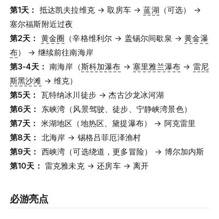
第1天：
抵达凯夫拉维克 → 取房车 →
蓝湖
（可选） →
塞尔福斯附近过夜
第2天：
黄金圈
（辛格维利尔 → 盖锡尔间歇泉 →
黄金瀑
布
） → 继续前往南海岸
第3-4天：
南海岸（
斯科加瀑布
→
塞里雅兰瀑布
→
雷尼
斯黑沙滩
→ 维克）
第5天：
瓦特纳冰川徒步 → 杰古沙龙冰河湖
第6天：
东峡湾（风景驾驶、徒步、宁静峡湾景色）
第7天：
米湖地区（地热区、黛提瀑布） → 阿克雷里
第8天：
北海岸 → 锡格吕菲厄泽渔村
第9天：
西峡湾（可选绕道，更多冒险） → 博尔加内斯
第10天：
雷克雅未克 → 还房车 → 离开
必游亮点