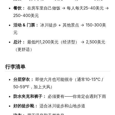
餐饮：
在房车里自己做饭 → 每人每天25-40美元 →
250-400美元
活动 & 门票：
冰川徒步 + 其他景点 → 150-300美
元
总计：
最低约1,200美元（经济型） → 2,500美元
（更舒适）
行李清单
分层穿衣：
即使六月也可能很冷（通常10-15°C /
50-59°F，加上大风）
防水夹克和裤子：
必须要有——你肯定会遇到下雨
好的徒步靴：
适合冰川徒步和山地步道