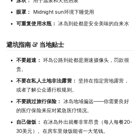
泳衣：
用于温泉和天然热泉
眼罩：
Midnight sun环境下睡觉用
可重复使用水瓶：
冰岛到处都是安全美味的自来水
避坑指南 & 当地贴士
不要超速：
环岛公路到处都是测速摄像头，罚款很
贵。
不要在私人土地非法露营：
坚持在指定营地露营，
或者了解公众通行权规则。
不要跳过旅行保险：
冰岛地域偏远——你需要良好
的医疗保险来应对紧急医疗情况。
自己做饭：
在冰岛外出就餐非常昂贵（每人每餐20-
30美元）。在房车里做饭能省一大笔钱。