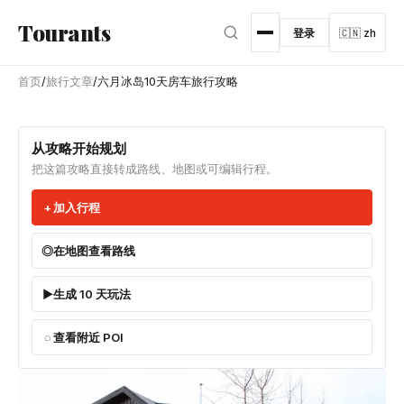
跳转到主内容
Tourants
登录
🇨🇳 zh
首页
/
旅行文章
/
六月冰岛10天房车旅行攻略
从攻略开始规划
把这篇攻略直接转成路线、地图或可编辑行程。
加入行程
在地图查看路线
生成 10 天玩法
查看附近 POI