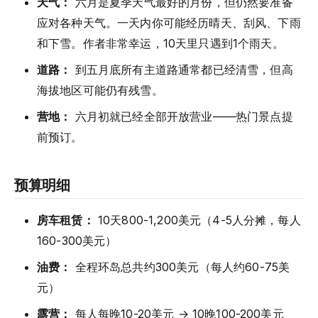
天气：
六月是夏季天气最好的月份，但仍然要准备
应对各种天气。一天内你可能经历晴天、刮风、下雨
和下雪。作者非常幸运，10天里只遇到1个雨天。
道路：
到五月底所有主道路通常都已经清雪，但高
海拔地区可能仍有残雪。
营地：
六月初就已经全部开放营业——热门景点提
前预订。
预算明细
房车租赁：
10天800-1,200美元（4-5人分摊，每人
160-300美元）
油费：
全程环岛总共约300美元（每人约60-75美
元）
露营：
每人每晚10-20美元 → 10晚100-200美元