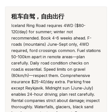
租车自驾，自由出行
Iceland Ring Road requires 4WD ($80-
120/day) for summer; winter not
recommended. Book 4-6 weeks ahead. F-
roads (mountains) June-Sept only, 4WD
required, ford crossings common. Fuel stations
50-100km apart in remote areas—plan
carefully. Daily road condition checks on
road.is essential. Speed limits on gravel
(80km/h)—respect them. Comprehensive
insurance $25-40/day extra. Parking free
except Reykjavik. Midnight sun (June-July)
enables 24-hour driving; plan rest carefully.
Rental companies strict about damage; inspect
thoroughly. Waterfalls, glaciers, black sand