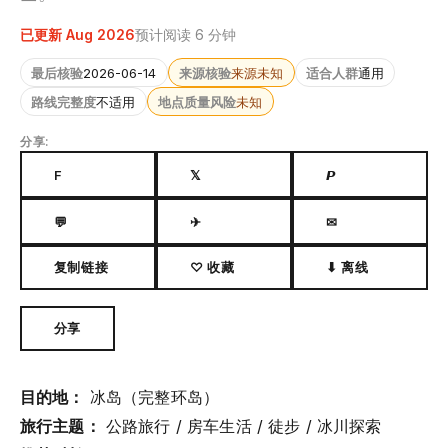
已更新 Aug 2026
预计阅读 6 分钟
最后核验
2026-06-14
来源核验
来源未知
适合人群
通用
路线完整度
不适用
地点质量风险
未知
分享:
F
𝕏
𝙋
💬
✈
✉
复制链接
♡ 收藏
⬇ 离线
分享
目的地：
冰岛（完整环岛）
旅行主题：
公路旅行 / 房车生活 / 徒步 / 冰川探索