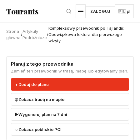
Przejdź do głównej treści
Tourants
ZALOGUJ
🇵🇱 pl
Kompleksowy przewodnik po Tajlandii:
Strona
Artykuły
/
/
Obowiązkowa lektura dla pierwszego
główna
Podróżnicze
wizyty
Planuj z tego przewodnika
Zamień ten przewodnik w trasę, mapę lub edytowalny plan.
Dodaj do planu
Zobacz trasę na mapie
Wygeneruj plan na 7 dni
Zobacz pobliskie POI