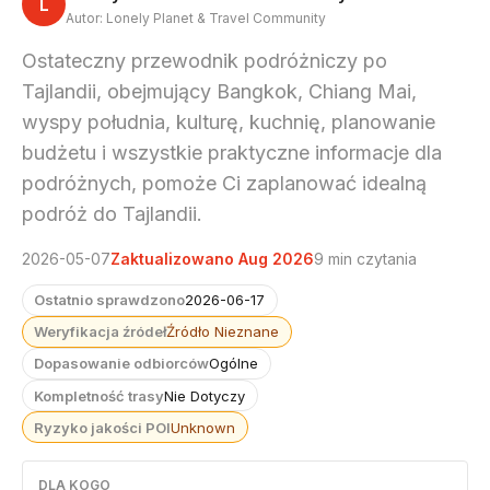
L
Autor: Lonely Planet & Travel Community
Ostateczny przewodnik podróżniczy po
Tajlandii, obejmujący Bangkok, Chiang Mai,
wyspy południa, kulturę, kuchnię, planowanie
budżetu i wszystkie praktyczne informacje dla
podróżnych, pomoże Ci zaplanować idealną
podróż do Tajlandii.
2026-05-07
Zaktualizowano Aug 2026
9 min czytania
Ostatnio sprawdzono
2026-06-17
Weryfikacja źródeł
Źródło Nieznane
Dopasowanie odbiorców
Ogólne
Kompletność trasy
Nie Dotyczy
Ryzyko jakości POI
Unknown
DLA KOGO