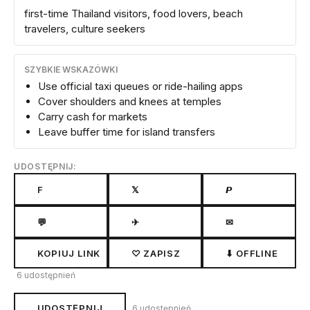
first-time Thailand visitors, food lovers, beach
travelers, culture seekers
SZYBKIE WSKAZÓWKI
Use official taxi queues or ride-hailing apps
Cover shoulders and knees at temples
Carry cash for markets
Leave buffer time for island transfers
UDOSTĘPNIJ:
F
𝕏
𝙋
💬
✈
✉
KOPIUJ LINK
♡ ZAPISZ
⬇ OFFLINE
6 udostępnień
UDOSTĘPNIJ
6 udostępnień