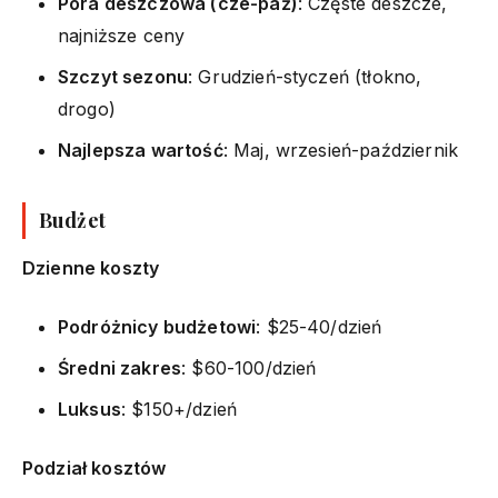
Pora deszczowa (cze-paź)
: Częste deszcze,
najniższe ceny
Szczyt sezonu
: Grudzień-styczeń (tłokno,
drogo)
Najlepsza wartość
: Maj, wrzesień-październik
Budżet
Dzienne koszty
Podróżnicy budżetowi
: $25-40/dzień
Średni zakres
: $60-100/dzień
Luksus
: $150+/dzień
Podział kosztów