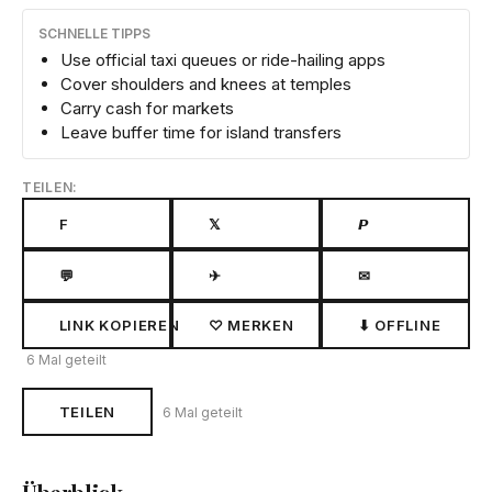
SCHNELLE TIPPS
Use official taxi queues or ride-hailing apps
Cover shoulders and knees at temples
Carry cash for markets
Leave buffer time for island transfers
TEILEN:
F
𝕏
𝙋
💬
✈
✉
LINK KOPIEREN
♡ MERKEN
⬇ OFFLINE
6 Mal geteilt
TEILEN
6 Mal geteilt