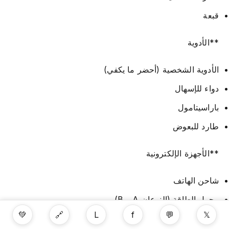
قبعة
**الأدوية
الأدوية الشخصية (أحضر ما يكفي)
دواء للإسهال
باراسيتامول
طارد للبعوض
**الأجهزة الإلكترونية
شاحن الهاتف
محول الطاقة (النوعان A و B)
💚
🔗
L
f
💬
𝕏
بنك طاقة خفيف الوزن