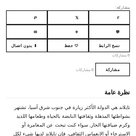
مشاركة:
𝙋
𝕏
F
✉
✈
💬
نسخ الرابط
♡ حفظ
⬇ بدون اتصال
6 مشاركات
مشاركة
6 مشاركات
نظرة عامة
تايلاند هي الدولة الأكثر زيارة في جنوب شرق آسيا، تشتهر
بشواطئها المذهلة وثقافتها النابضة بالحياة وطعامها اللذيذ
وكرم ضيافتها الحار. سواء كنت تبحث عن المغامرة أو
الاسترخاء أو الانغماس الثقافي، فإن تايلاند لديها شيء لكل