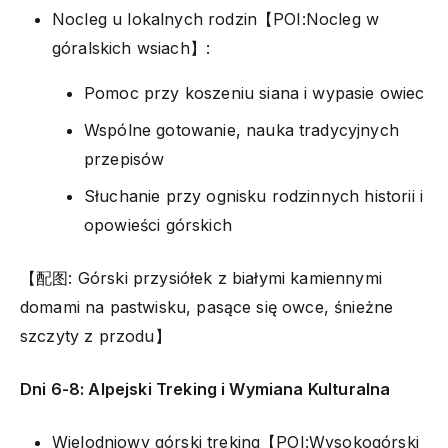
Nocleg u lokalnych rodzin【POI:Nocleg w
góralskich wsiach】:
Pomoc przy koszeniu siana i wypasie owiec
Wspólne gotowanie, nauka tradycyjnych
przepisów
Słuchanie przy ognisku rodzinnych historii i
opowieści górskich
【配图: Górski przysiółek z białymi kamiennymi
domami na pastwisku, pasące się owce, śnieżne
szczyty z przodu】
Dni 6-8: Alpejski Treking i Wymiana Kulturalna
Wielodniowy górski treking【POI:Wysokogórski