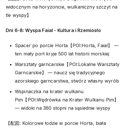
widocznym na horyzoncie, wulkaniczny szczyt na
tle wyspy】
Dni 6-8: Wyspa Faial - Kultura i Rzemiosło
Spacer po porcie Horta【POI:Horta, Faial】 —
ten mały port kryje 500 lat historii morskiej
Warsztaty garncarskie【POI:Lokalne Warsztaty
Garncarskie】 — naucz się tradycyjnego
azorskiego garncarstwa, stwórz własny wyrób
Wspinaczka na krater wulkanu
Pim【POI:Wędrówka na Krater Wulkanu Pim】
— widoki na 360 stopni na sąsiednie wyspy
【配図: Kolorowe łodzie w porcie Horta, biała