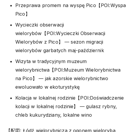
Przeprawa promem na wyspę Pico【POI:Wyspa
Pico】
Wycieczki obserwacji
wielorybów【POI:Wycieczki Obserwacji
Wielorybów z Pico】 — sezon migracji
wielorybów garbatych maj-październik
Wizyta w tradycyjnym muzeum
wielorybnictwa【POI:Muzeum Wielorybnictwa
na Pico】 — jak azorskie wielorybnictwo
ewoluowało w ekoturystykę
Kolacja w lokalnej rodzinie【POI:Doświadczenie
kolacji w lokalnej rodzinie】 — gulasz rybny,
chleb kukurydziany, lokalne wino
【配図: Łódź wielorybnicza z ogonem wieloryba