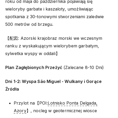
roku od maja do października pojawiają się
wieloryby garbate i kaszaloty, umożliwiając
spotkania z 30-tonowymi stworzeniami zaledwie
500 metrów od brzegu.
【配図: Azorski krajobraz morski we wczesnym
ranku z wyskakującym wielorybem garbatym,
sylwetka wyspy w oddali】
Plan Zagłębionych Przeżyć
(Zalecane 8-10 Dni)
Dni 1-2: Wyspa São Miguel - Wulkany i Gorące
Źródła
Przylot na【POI:
Lotnisko Ponta Delgada,
Azory
】, nocleg w geotermicznej wiosce