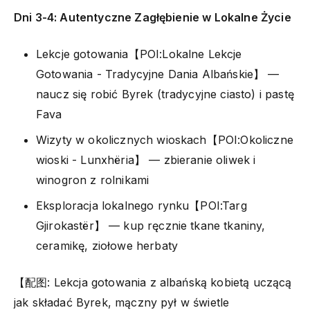
Dni 3-4: Autentyczne Zagłębienie w Lokalne Życie
Lekcje gotowania【POI:Lokalne Lekcje
Gotowania - Tradycyjne Dania Albańskie】 —
naucz się robić Byrek (tradycyjne ciasto) i pastę
Fava
Wizyty w okolicznych wioskach【POI:Okoliczne
wioski - Lunxhëria】 — zbieranie oliwek i
winogron z rolnikami
Eksploracja lokalnego rynku【POI:Targ
Gjirokastër】 — kup ręcznie tkane tkaniny,
ceramikę, ziołowe herbaty
【配图: Lekcja gotowania z albańską kobietą uczącą
jak składać Byrek, mączny pył w świetle