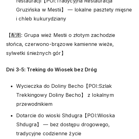
restauracji【POI:Tradycyjna Restauracja
Gruzińska w Mestii】 — lokalne pasztety mięsne
i chleb kukurydziany
【配图: Grupa wież Mestii o złotym zachodzie
słońca, czerwono-brązowe kamienne wieże,
sylwetki śnieżnych gór】
Dni 3-5: Treking do Wiosek bez Dróg
Wycieczka do Doliny Becho【POI:Szlak
Trekkingowy Doliny Becho】 z lokalnym
przewodnikiem
Dotarcie do wioski Shdugra【POI:Wioska
Shdugra】 — bez dostępu drogowego,
tradycyjne codzienne życie