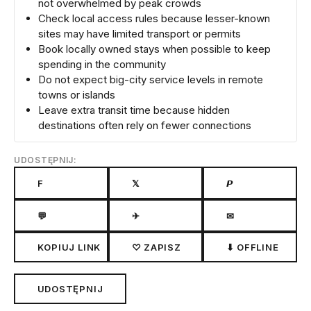
not overwhelmed by peak crowds
Check local access rules because lesser-known
sites may have limited transport or permits
Book locally owned stays when possible to keep
spending in the community
Do not expect big-city service levels in remote
towns or islands
Leave extra transit time because hidden
destinations often rely on fewer connections
UDOSTĘPNIJ:
F
𝕏
𝙋
💬
✈
✉
KOPIUJ LINK
♡ ZAPISZ
⬇ OFFLINE
UDOSTĘPNIJ