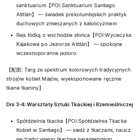
sanktuarium【POI:Sanktuarium Santiago
Atitlán】 — świadek prekolumbijskich praktyk
duchowych zmieszanych z katolicyzmem
Rejs łódką o wschodzie słońca【POI:Wycieczka
Kajakowa po Jeziorze Atitlán】 — spokojne
wczesnoporanne jezioro
【配图: Targ ze spektrum kolorowych tradycyjnych
strojów kobiet Majów, wyeksponowane ręcznie
tkane tkaniny】
Dni 3-4: Warsztaty Sztuki Tkackiej i Rzemieślniczej
Spółdzielnia tkacka【POI:Spółdzielnia Tkacka
Kobiet w Santiago】 — siedź z tkaczami, naucz
się tradycyjnego tkactwa naramiennego