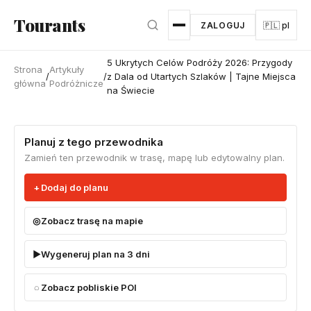
Przejdź do głównej treści
Tourants
ZALOGUJ
🇵🇱 pl
5 Ukrytych Celów Podróży 2026: Przygody
Strona
Artykuły
/
/
z Dala od Utartych Szlaków | Tajne Miejsca
główna
Podróżnicze
na Świecie
Planuj z tego przewodnika
Zamień ten przewodnik w trasę, mapę lub edytowalny plan.
Dodaj do planu
Zobacz trasę na mapie
Wygeneruj plan na 3 dni
Zobacz pobliskie POI