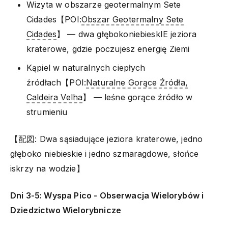
Wizyta w obszarze geotermalnym Sete
Cidades【POI:
Obszar Geotermalny Sete
Cidades
】 — dwa głębokoniebieskIE jeziora
kraterowe, gdzie poczujesz energię Ziemi
Kąpiel w naturalnych ciepłych
źródłach【POI:
Naturalne Gorące Źródła,
Caldeira Velha
】 — leśne gorące źródło w
strumieniu
【配図: Dwa sąsiadujące jeziora kraterowe, jedno
głęboko niebieskie i jedno szmaragdowe, słońce
iskrzy na wodzie】
Dni 3-5: Wyspa Pico - Obserwacja Wielorybów i
Dziedzictwo Wielorybnicze