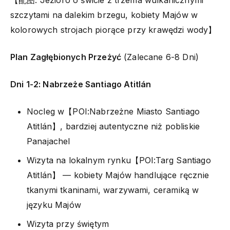
【配图: Jezioro o świcie z trzema wulkanicznymi
szczytami na dalekim brzegu, kobiety Majów w
kolorowych strojach piorące przy krawędzi wody】
Plan Zagłębionych Przeżyć
(Zalecane 6-8 Dni)
Dni 1-2: Nabrzeże Santiago Atitlán
Nocleg w【POI:Nabrzeżne Miasto Santiago
Atitlán】, bardziej autentyczne niż pobliskie
Panajachel
Wizyta na lokalnym rynku【POI:Targ Santiago
Atitlán】 — kobiety Majów handlujące ręcznie
tkanymi tkaninami, warzywami, ceramiką w
języku Majów
Wizyta przy świętym