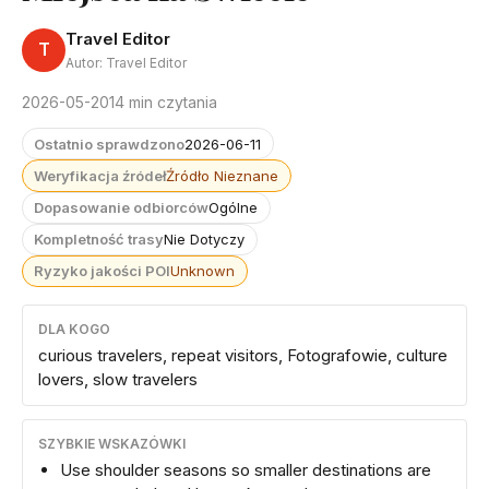
Travel Editor
T
Autor: Travel Editor
2026-05-20
14 min czytania
Ostatnio sprawdzono
2026-06-11
Weryfikacja źródeł
Źródło Nieznane
Dopasowanie odbiorców
Ogólne
Kompletność trasy
Nie Dotyczy
Ryzyko jakości POI
Unknown
DLA KOGO
curious travelers, repeat visitors, Fotografowie, culture
lovers, slow travelers
SZYBKIE WSKAZÓWKI
Use shoulder seasons so smaller destinations are