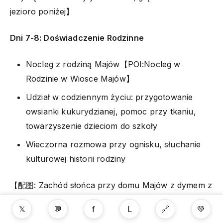
jezioro poniżej】
Dni 7-8: Doświadczenie Rodzinne
Nocleg z rodziną Majów【POI:Nocleg w
Rodzinie w Wiosce Majów】
Udział w codziennym życiu: przygotowanie
owsianki kukurydzianej, pomoc przy tkaniu,
towarzyszenie dzieciom do szkoły
Wieczorna rozmowa przy ognisku, słuchanie
kulturowej historii rodziny
【配图: Zachód słońca przy domu Majów z dymem z
drewna, kobieta gotująca, dzieci bawiące się na
𝕏
💬
f
L
🔗
💚
podwórku】