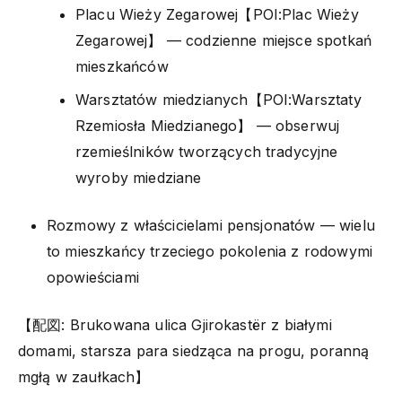
Placu Wieży Zegarowej【POI:Plac Wieży
Zegarowej】 — codzienne miejsce spotkań
mieszkańców
Warsztatów miedzianych【POI:Warsztaty
Rzemiosła Miedzianego】 — obserwuj
rzemieślników tworzących tradycyjne
wyroby miedziane
Rozmowy z właścicielami pensjonatów — wielu
to mieszkańcy trzeciego pokolenia z rodowymi
opowieściami
【配図: Brukowana ulica Gjirokastër z białymi
domami, starsza para siedząca na progu, poranną
mgłą w zaułkach】