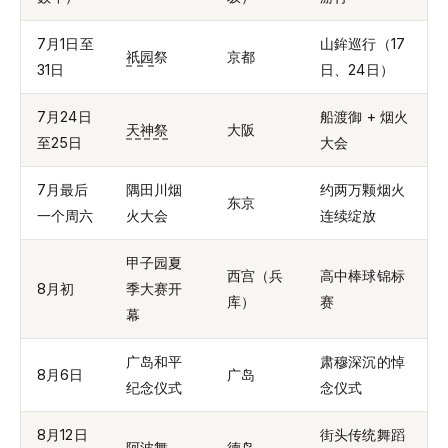
7月1日至
山鉾巡行（17
祇园
祭
京都
31日
日、24日）
7月24日
船渡御 + 烟火
天神祭
大阪
至25日
大会
7月最后
隅田川烟
约两万颗烟火
东京
一个周六
火大会
连续绽放
甲子园夏
西宫（兵
高中棒球锦标
8月初
季大赛开
库）
赛
幕
广岛和平
肃穆深沉的悼
8月6日
广岛
纪念仪式
念仪式
8月12日
街头传统舞蹈
阿波舞
德岛