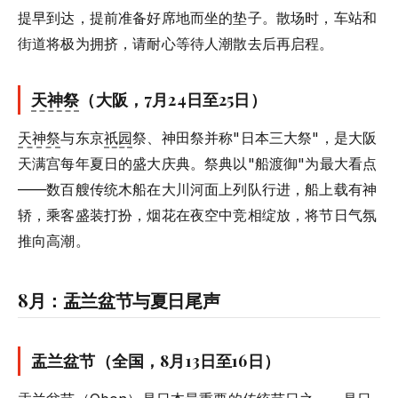
提早到达，提前准备好席地而坐的垫子。散场时，车站和
街道将极为拥挤，请耐心等待人潮散去后再启程。
天神祭
（大阪，7月24日至25日）
天神祭
与东京
祇园
祭、神田祭并称"日本三大祭"，是大阪
天满宫每年夏日的盛大庆典。祭典以"船渡御"为最大看点
——数百艘传统木船在大川河面上列队行进，船上载有神
轿，乘客盛装打扮，烟花在夜空中竞相绽放，将节日气氛
推向高潮。
8月：盂兰盆节与夏日尾声
盂兰盆节（全国，8月13日至16日）