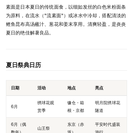
素面是日本夏日的传统面食，以细如发丝的白色米粉面条
为原料，在流水（"流素面"）或冰水中冷却，搭配清淡的
鲣鱼昆布高汤蘸汁、葱花和姜末享用。清爽轻盈，是炎炎
夏日的绝佳解暑良品。
夏日祭典日历
日期
活动
地点
亮点
绣球花观
镰仓・箱
明月院绣球花
6月
赏季
根・京都
隧道
6月（偶
东京（赤
平安时代盛装
山王祭
数年）
坂）
游行