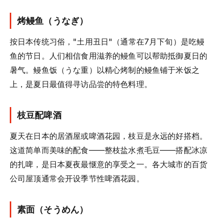
烤鳗鱼（うなぎ）
按日本传统习俗，"土用丑日"（通常在7月下旬）是吃鳗
鱼的节日。人们相信食用滋养的鳗鱼可以帮助抵御夏日的
暑气。鳗鱼饭（うな重）以精心烤制的鳗鱼铺于米饭之
上，是夏日最值得寻访品尝的特色料理。
枝豆配啤酒
夏天在日本的居酒屋或啤酒花园，枝豆是永远的好搭档。
这道简单而美味的配食——整枝盐水煮毛豆——搭配冰凉
的扎啤，是日本夏夜最惬意的享受之一。各大城市的百货
公司屋顶通常会开设季节性啤酒花园。
素面（そうめん）