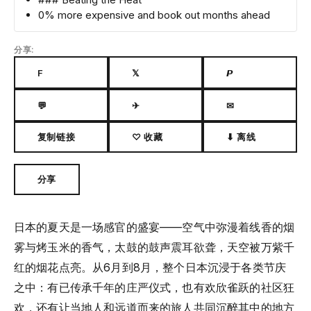
0% more expensive and book out months ahead
分享:
F
𝕏
𝙋
💬
✈
✉
复制链接
♡ 收藏
⬇ 离线
分享
日本的夏天是一场感官的盛宴——空气中弥漫着线香的烟
雾与烤玉米的香气，太鼓的鼓声震耳欲聋，天空被万紫千
红的烟花点亮。从6月到8月，整个日本沉浸于各类节庆
之中：有已传承千年的庄严仪式，也有欢欣雀跃的社区狂
欢，还有让当地人和远道而来的旅人共同沉醉其中的地方