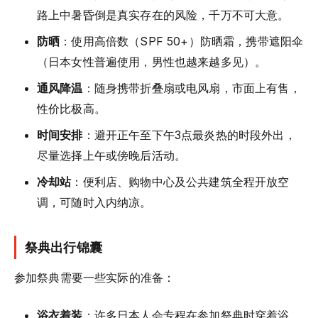
路上中暑昏倒是真实存在的风险，千万不可大意。
防晒
：使用高倍数（SPF 50+）防晒霜，携带遮阳伞
（日本女性普遍使用，男性也越来越多见）。
通风降温
：随身携带折叠扇或电风扇，市面上有售，
性价比极高。
时间安排
：避开正午至下午3点最炎热的时段外出，
尽量选择上午或傍晚后活动。
冷却站
：便利店、购物中心及公共建筑全程开放空
调，可随时入内纳凉。
祭典出行锦囊
参加祭典需要一些实际的准备：
浴衣着装
：许多日本人会专程在参加祭典时穿着浴