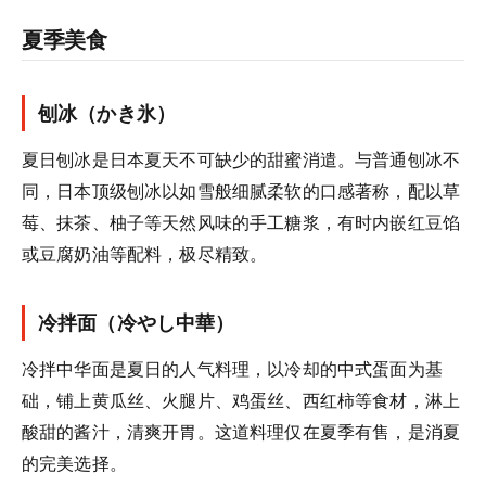
夏季美食
刨冰（かき氷）
夏日刨冰是日本夏天不可缺少的甜蜜消遣。与普通刨冰不
同，日本顶级刨冰以如雪般细腻柔软的口感著称，配以草
莓、抹茶、柚子等天然风味的手工糖浆，有时内嵌红豆馅
或豆腐奶油等配料，极尽精致。
冷拌面（冷やし中華）
冷拌中华面是夏日的人气料理，以冷却的中式蛋面为基
础，铺上黄瓜丝、火腿片、鸡蛋丝、西红柿等食材，淋上
酸甜的酱汁，清爽开胃。这道料理仅在夏季有售，是消夏
的完美选择。