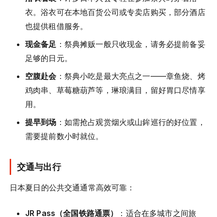
衣。浴衣可在本地百货公司或专卖店购买，部分酒店
也提供租借服务。
现金备足
：祭典摊贩一般只收现金，请务必提前备妥
足够的日元。
空腹赴会
：祭典小吃是最大亮点之一——章鱼烧、烤
鸡肉串、草莓糖葫芦等，琳琅满目，留好胃口尽情享
用。
提早到场
：如需抢占观赏烟火或山鉾巡行的好位置，
需要提前数小时就位。
交通与出行
日本夏日的公共交通通常高效可靠：
JR Pass（全国铁路通票）
：适合在多城市之间旅