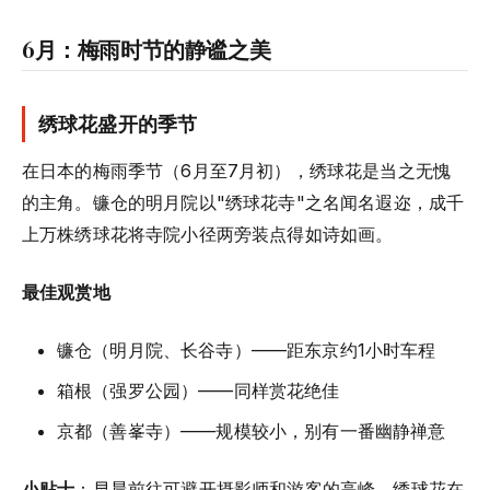
6月：梅雨时节的静谧之美
绣球花盛开的季节
在日本的梅雨季节（6月至7月初），绣球花是当之无愧
的主角。镰仓的明月院以"绣球花寺"之名闻名遐迩，成千
上万株绣球花将寺院小径两旁装点得如诗如画。
最佳观赏地
镰仓（明月院、长谷寺）——距东京约1小时车程
箱根（强罗公园）——同样赏花绝佳
京都（善峯寺）——规模较小，别有一番幽静禅意
小贴士
：早晨前往可避开摄影师和游客的高峰，绣球花在