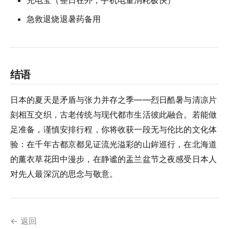
充电宝（整日在外，手机电量消耗极快）
急救退烧退暑药备用
结语
日本的夏天是矛盾与张力并存之季——烈日酷暑与清凉片
刻相互交织，古老传统与现代都市生活彼此融合。若能做
足准备，谨慎安排行程，你将收获一段无与伦比的文化体
验：在千年古都京都见证流光溢彩的山鉾巡行，在北海道
的薰衣草花田中漫步，在静谧的盂兰盆节之夜感受日本人
对先人最深沉的思念与敬意。
← 返回