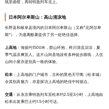
线至函馆，再转特急列车北上。
日本阿尔卑斯山：高山清凉地
长野县和岐阜县境内的日本阿尔卑斯山（又称"北阿尔卑
斯"），为逃离酷暑提供了另一处绝佳选择。
上高地
：海拔约1500米，群山环抱，梓川清流淙淙，夏
季气温凉爽宜人。这片山间圣地设有多种徒步路线，入住
山间小屋亦是别具一格的体验。
松本
：上高地的门户城市，古朴的黑色天守阁（松本城）
令其别具魅力，亦是探访上高地的绝佳中转据点。
交通
：从东京乘特急列车至松本约2.5至3小时，上高地由
松本出发乘巴士约1.5小时可达。