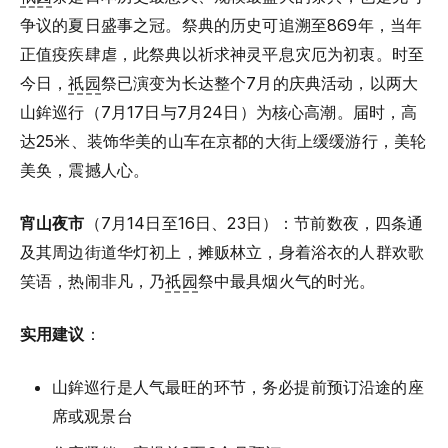
争议的夏日盛事之冠。祭典的历史可追溯至869年，当年
正值疫疾肆虐，此祭典以祈求神灵平息灾厄为初衷。时至
今日，
祇园
祭已演变为长达整个7月的庆典活动，以两大
山鉾巡行（7月17日与7月24日）为核心高潮。届时，高
达25米、装饰华美的山车在京都的大街上缓缓游行，美轮
美奂，震撼人心。
宵山夜市
（7月14日至16日、23日）：节前数夜，四条通
及其周边街道华灯初上，摊贩林立，身着浴衣的人群欢歌
笑语，热闹非凡，乃
祇园
祭中最具烟火气的时光。
实用建议
：
山鉾巡行是人气最旺的环节，务必提前预订沿途的座
席或观景台