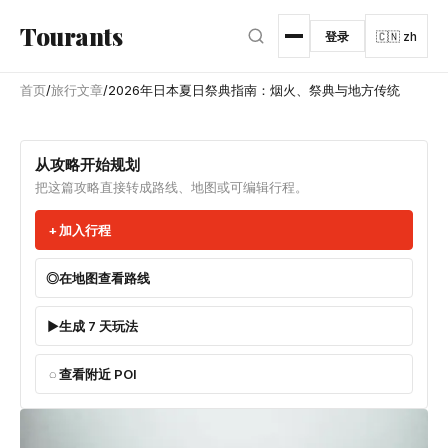
跳转到主内容
Tourants
登录
🇨🇳 zh
首页
/
旅行文章
/
2026年日本夏日祭典指南：烟火、祭典与地方传统
从攻略开始规划
把这篇攻略直接转成路线、地图或可编辑行程。
加入行程
在地图查看路线
生成 7 天玩法
查看附近 POI