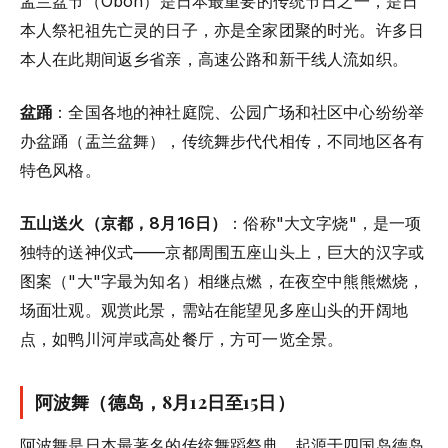
盂兰盆节（Obon）是日本最重要的传统节日之一，是日
本人祭祀祖先亡灵的日子，亦是全家团聚的时光。许多日
本人在此期间返乡省亲，高速公路和新干线人流如织。
盆踊
：全国各地的神社庭院、公园广场和社区中心纷纷举
办盆踊（盂兰盆舞），传统舞步代代相传，不同地区各有
特色风格。
五山送火（京都，8月16日）
：俗称"大文字烧"，是一项
独特的送神仪式——京都周围五座山头上，巨大的汉字或
图案（"大"字最为知名）相继点燃，在夜空中熊熊燃烧，
场面壮观。观赏此景，需站在能望见多座山头的开阔地
点，如鸭川河岸或高处餐厅，方可一览全景。
阿波舞（德岛，8月12日至15日）
阿波舞是日本最著名的传统舞蹈祭典，起源于四国岛德岛