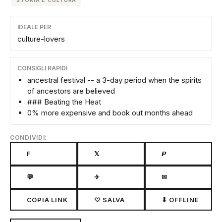
STORIA E CULTURA
IDEALE PER
culture-lovers
CONSIGLI RAPIDI
ancestral festival -- a 3-day period when the spirits
of ancestors are believed
### Beating the Heat
0% more expensive and book out months ahead
CONDIVIDI:
F
𝕏
𝙋
💬
✈
✉
COPIA LINK
♡ SALVA
⬇ OFFLINE