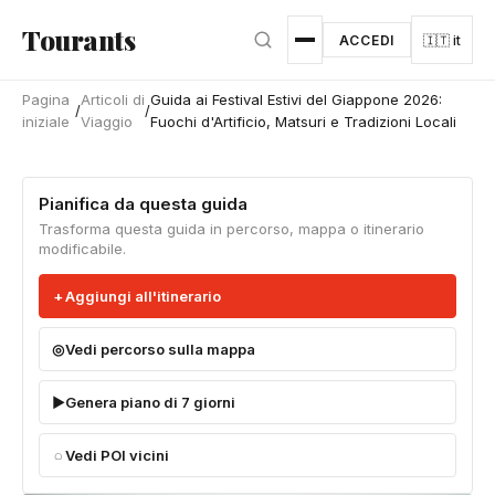
Vai al contenuto principale
Tourants
ACCEDI
🇮🇹 it
Pagina
Articoli di
Guida ai Festival Estivi del Giappone 2026:
/
/
iniziale
Viaggio
Fuochi d'Artificio, Matsuri e Tradizioni Locali
Pianifica da questa guida
Trasforma questa guida in percorso, mappa o itinerario
modificabile.
Aggiungi all'itinerario
Vedi percorso sulla mappa
Genera piano di 7 giorni
Vedi POI vicini