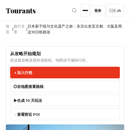
跳转到主内容
Tourants
登录
🇨🇳 zh
首
旅行文
日本新干线与文化遗产之旅：东京出发至京都、大阪及周
/
/
页
章
边10日铁路游
从攻略开始规划
把这篇攻略直接转成路线、地图或可编辑行程。
加入行程
在地图查看路线
生成 10 天玩法
查看附近 POI