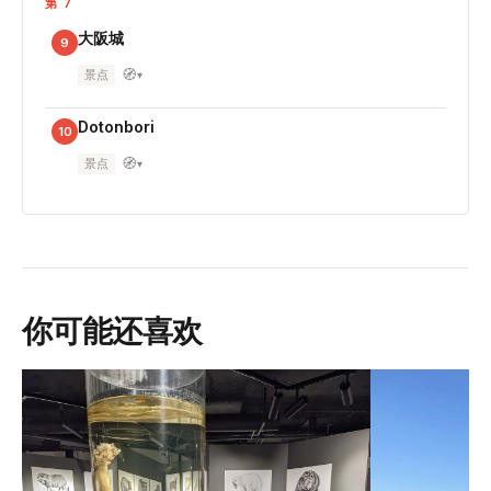
第 7
大阪城
9
🧭
景点
▾
Dotonbori
10
🧭
景点
▾
你可能还喜欢