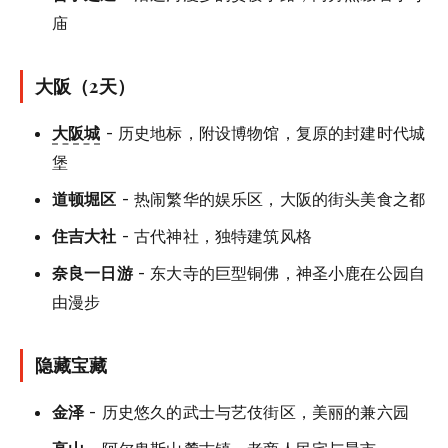
庙
大阪（2天）
大阪城
- 历史地标，附设博物馆，复原的封建时代城
堡
道顿堀区
- 热闹繁华的娱乐区，大阪的街头美食之都
住吉大社
- 古代神社，独特建筑风格
奈良一日游
- 东大寺的巨型铜佛，神圣小鹿在公园自
由漫步
隐藏宝藏
金泽
- 历史悠久的武士与艺伎街区，美丽的兼六园