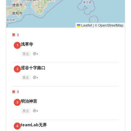
Leaflet
|
©
OpenStreetMap
第 2
浅草寺
1
🧭
景点
▾
涩谷十字路口
2
🧭
景点
▾
第 3
明治神宫
3
🧭
景点
▾
teamLab无界
4