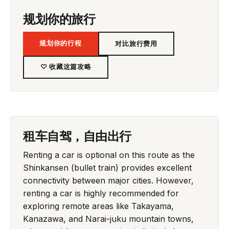
规划你的旅行
规划你的行程
对比旅行费用
♡ 收藏这篇攻略
租车自驾，自由出行
Renting a car is optional on this route as the
Shinkansen (bullet train) provides excellent
connectivity between major cities. However,
renting a car is highly recommended for
exploring remote areas like Takayama,
Kanazawa, and Narai-juku mountain towns,