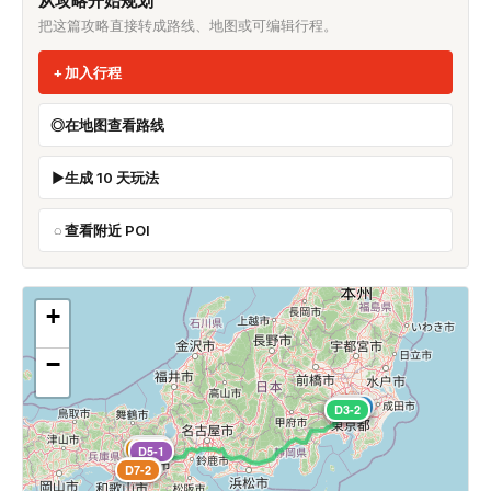
从攻略开始规划
把这篇攻略直接转成路线、地图或可编辑行程。
加入行程
在地图查看路线
生成 10 天玩法
查看附近 POI
+
−
D2-1
D3-1
D2-2
D3-2
D5-2
D4-1
D4-2
D5-1
D7-1
D7-2