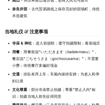
高山
- 阿尔卑斯山麓古镇，老商人民宅与晨市
奈良井宿
- 古代贸易路线上保存完好的宿场町，传统
木造建筑
当地礼仪 & 注意事项
寺庙 & 神社
：进入前脱鞋；遵守拍摄限制；着装端庄
用餐
：用餐前说"いただきます（itadakimasu）"，
餐后说"ごちそうさま（gochisousama）"；不需要
小费；传统餐厅多偏好现金
交通
：排队有序上车；车厢内保持安静；为老人和孕
妇让座
文化尊重
：部分寺庙禁止拍摄；尊重"禁止入内"标
识；拍摄当地人前先征得同意