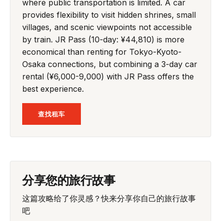
where public transportation is limited. A car
provides flexibility to visit hidden shrines, small
villages, and scenic viewpoints not accessible
by train. JR Pass (10-day: ¥44,810) is more
economical than renting for Tokyo-Kyoto-
Osaka connections, but combining a 3-day car
rental (¥6,000-9,000) with JR Pass offers the
best experience.
查找租车
分享您的旅行故事
这篇攻略给了你灵感？快来分享你自己的旅行故事
吧