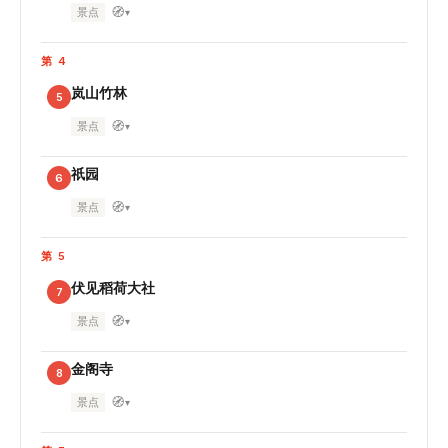
🧭
景点
▾
第 4
岚山竹林
5
🧭
景点
▾
祇园
6
🧭
景点
▾
第 5
伏见稻荷大社
7
🧭
景点
▾
金阁寺
8
🧭
景点
▾