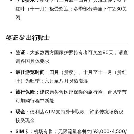
季节提示
：樱花季（三月底至四月）人流众多；秋季
红叶（十一月）极受欢迎；冬季部分寺庙下午2:30关
闭
签证 & 出行贴士
签证
：大多数西方国家护照持有者可免签90天；请查
询各国具体要求
最佳游览时间
：四月（赏樱）、十月至十一月（赏红
叶）为旺季；六月至八月炎热潮湿
旅行保险
：建议购买含医疗保障的旅行险；台风季节
可加购行程中断险
现金
：便利店ATM支持外卡取款；许多传统场所仅
接受现金
SIM卡
：机场有售；无限流量套餐约 ¥3,000-4,500/