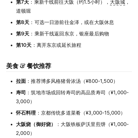
第7天
：乘新干线前往大阪（约1.5小时），
大阪城
，
道顿堀
第8天
：可选一日游前往金泽，或在大阪休息
第9天
：乘新干线返回东京，银座最后购物
第10天
：离开东京或延长旅程
美食 & 餐饮推荐
拉面
：推荐博多风格猪骨浓汤（¥800-1,500）
寿司
：筑地市场或回转寿司的高品质寿司（¥1,000-
3,000）
怀石料理
：京都传统多道菜肴（¥3,000-15,000）
大阪烧（御好烧）
：大阪铁板萨沃里煎饼（¥1,000-
2,000）