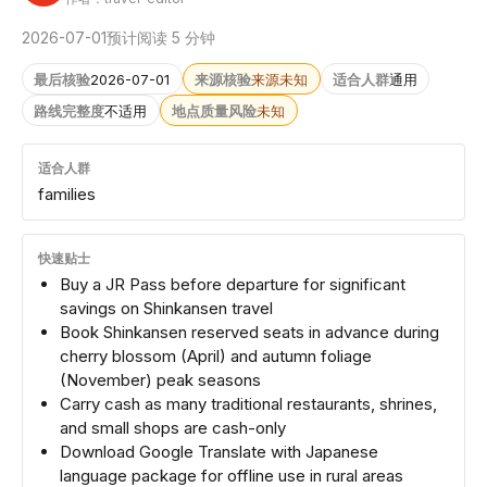
2026-07-01
预计阅读 5 分钟
最后核验
2026-07-01
来源核验
来源未知
适合人群
通用
路线完整度
不适用
地点质量风险
未知
适合人群
families
快速贴士
Buy a JR Pass before departure for significant
savings on Shinkansen travel
Book Shinkansen reserved seats in advance during
cherry blossom (April) and autumn foliage
(November) peak seasons
Carry cash as many traditional restaurants, shrines,
and small shops are cash-only
Download Google Translate with Japanese
language package for offline use in rural areas