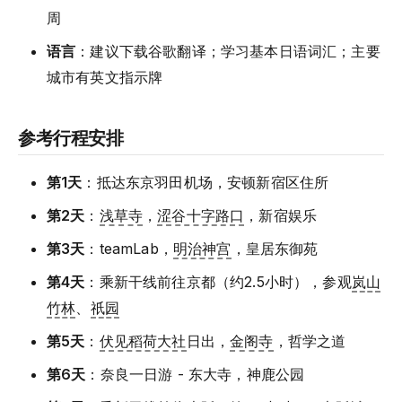
周
语言
：建议下载谷歌翻译；学习基本日语词汇；主要
城市有英文指示牌
参考行程安排
第1天
：抵达东京羽田机场，安顿新宿区住所
第2天
：
浅草寺
，
涩谷十字路口
，新宿娱乐
第3天
：teamLab，
明治神宫
，皇居东御苑
第4天
：乘新干线前往京都（约2.5小时），参观
岚山
竹林
、
祇园
第5天
：
伏见稻荷大社
日出，
金阁寺
，哲学之道
第6天
：奈良一日游 - 东大寺，神鹿公园