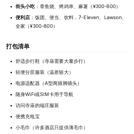
街头小吃
：章鱼烧、烤鸡串、麻薯（¥300-800）
便利店
：饭团、便当、饮料，7-Eleven、Lawson、
全家（¥300-800）
打包清单
舒适步行鞋（寺庙需要大量步行）
轻便分层服装（温差较大）
电源适配器（A型两插脚插头）
随身WiFi或SIM卡用于导航
访问寺庙的端庄服装
便携充电宝
小毛巾（许多酒店只提供薄毛巾）