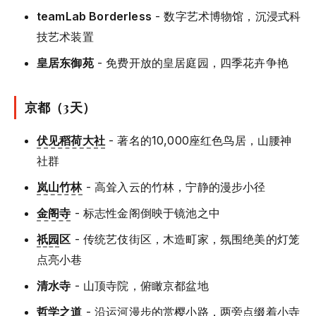
teamLab Borderless
- 数字艺术博物馆，沉浸式科
技艺术装置
皇居东御苑
- 免费开放的皇居庭园，四季花卉争艳
京都（3天）
伏见稻荷大社
- 著名的10,000座红色鸟居，山腰神
社群
岚山竹林
- 高耸入云的竹林，宁静的漫步小径
金阁寺
- 标志性金阁倒映于镜池之中
祇园
区
- 传统艺伎街区，木造町家，氛围绝美的灯笼
点亮小巷
清水寺
- 山顶寺院，俯瞰京都盆地
哲学之道
- 沿运河漫步的赏樱小路，两旁点缀着小寺