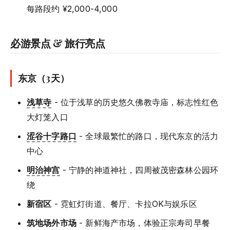
每路段约 ¥2,000-4,000
必游景点 & 旅行亮点
东京（3天）
浅草寺
- 位于浅草的历史悠久佛教寺庙，标志性红色
大灯笼入口
涩谷十字路口
- 全球最繁忙的路口，现代东京的活力
中心
明治神宫
- 宁静的神道神社，四周被茂密森林公园环
绕
新宿区
- 霓虹灯街道、餐厅、卡拉OK与娱乐区
筑地场外市场
- 新鲜海产市场，体验正宗寿司早餐