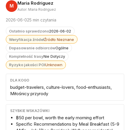
Maria Rodriguez
M
Autor: Maria Rodriguez
2026-06-02
5 min czytania
Ostatnio sprawdzono
2026-06-02
Weryfikacja źródeł
Źródło Nieznane
Dopasowanie odbiorców
Ogólne
Kompletność trasy
Nie Dotyczy
Ryzyko jakości POI
Unknown
DLA KOGO
budget-travelers, culture-lovers, food-enthusiasts,
Miłośnicy przyrody
SZYBKIE WSKAZÓWKI
฿50 per bowl, worth the early morning effort
Specific Recommendations by Meal Breakfast (5-9