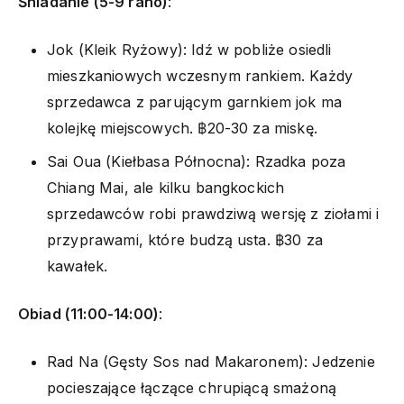
Śniadanie (5-9 rano)
:
Jok (Kleik Ryżowy): Idź w pobliże osiedli
mieszkaniowych wczesnym rankiem. Każdy
sprzedawca z parującym garnkiem jok ma
kolejkę miejscowych. ฿20-30 za miskę.
Sai Oua (Kiełbasa Północna): Rzadka poza
Chiang Mai, ale kilku bangkockich
sprzedawców robi prawdziwą wersję z ziołami i
przyprawami, które budzą usta. ฿30 za
kawałek.
Obiad (11:00-14:00)
:
Rad Na (Gęsty Sos nad Makaronem): Jedzenie
pocieszające łączące chrupiącą smażoną