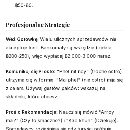
฿50-80.
Profesjonalne Strategie
Weź Gotówkę
: Wielu ulicznych sprzedawców nie
akceptuje kart. Bankomaty są wszędzie (opłata
฿200-250), więc wypłacaj ฿2 000-3 000 naraz.
Komunikuj się Prosto
: "Phet nit noy" (trochę ostro)
utrzyma cię w formie. "Mai phet" (nie ostro) mija się
z celem. Używaj gestów palców: wskazuj na
składniki, które chcesz.
Proś o Rekomendacje
: Naucz się mówić "Arroy
mai?" (Czy to smaczne?) i "Kao khun" (Dziękuję).
Sprzedawcy rozjaśniają się gdy turyści próbują