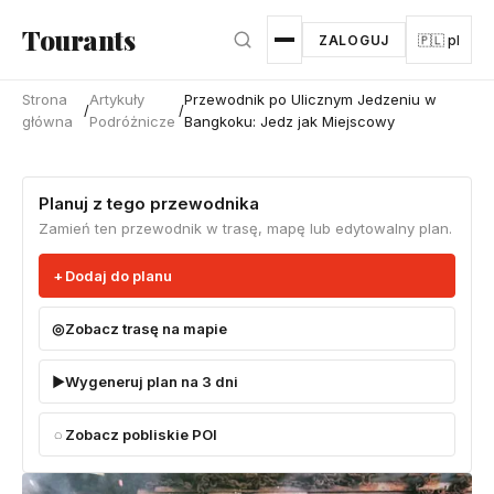
Przejdź do głównej treści
Tourants
ZALOGUJ
🇵🇱 pl
Strona
Artykuły
Przewodnik po Ulicznym Jedzeniu w
/
/
główna
Podróżnicze
Bangkoku: Jedz jak Miejscowy
Planuj z tego przewodnika
Zamień ten przewodnik w trasę, mapę lub edytowalny plan.
Dodaj do planu
Zobacz trasę na mapie
Wygeneruj plan na 3 dni
Zobacz pobliskie POI