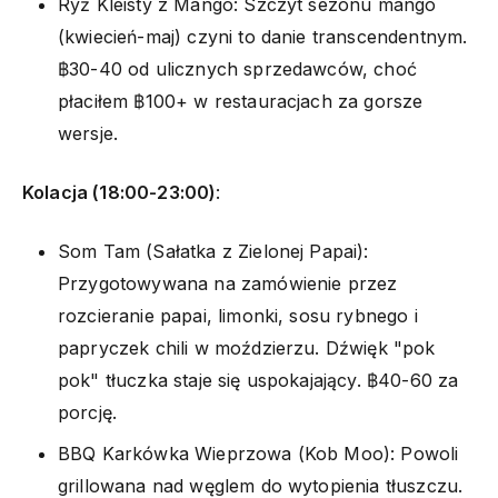
Ryż Kleisty z Mango: Szczyt sezonu mango
(kwiecień-maj) czyni to danie transcendentnym.
฿30-40 od ulicznych sprzedawców, choć
płaciłem ฿100+ w restauracjach za gorsze
wersje.
Kolacja (18:00-23:00)
:
Som Tam (Sałatka z Zielonej Papai):
Przygotowywana na zamówienie przez
rozcieranie papai, limonki, sosu rybnego i
papryczek chili w moździerzu. Dźwięk "pok
pok" tłuczka staje się uspokajający. ฿40-60 za
porcję.
BBQ Karkówka Wieprzowa (Kob Moo): Powoli
grillowana nad węglem do wytopienia tłuszczu.