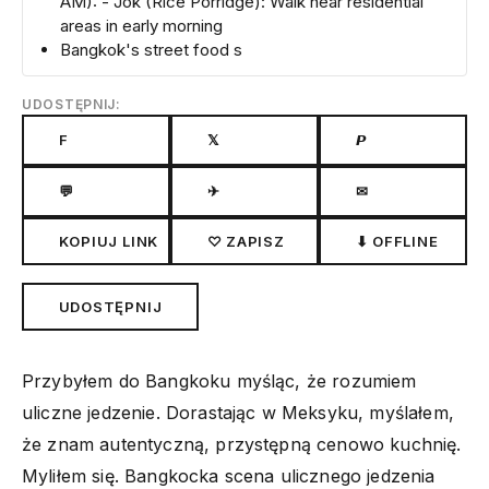
AM): - Jok (Rice Porridge): Walk near residential
areas in early morning
Bangkok's street food s
UDOSTĘPNIJ:
F
𝕏
𝙋
💬
✈
✉
KOPIUJ LINK
♡ ZAPISZ
⬇ OFFLINE
UDOSTĘPNIJ
Przybyłem do Bangkoku myśląc, że rozumiem
uliczne jedzenie. Dorastając w Meksyku, myślałem,
że znam autentyczną, przystępną cenowo kuchnię.
Myliłem się. Bangkocka scena ulicznego jedzenia